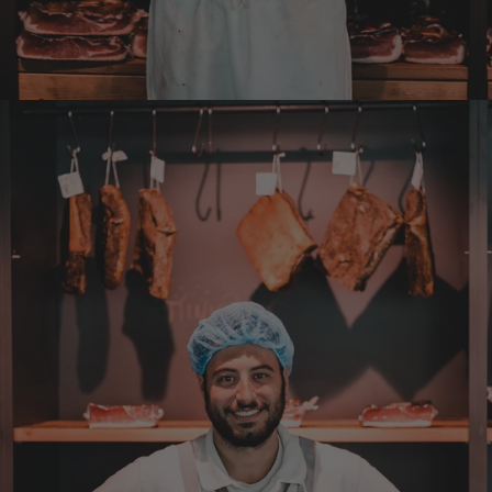
eventueller Wiederbestellung werde ich Sie
ersuchen , die Post in Anspruch zu nehmen.
Da wäre ich auch bereit die Transportkosten
zu tragen. Mit freundlichen Grüßen Jörg
4.8.2026
Markus
Verifizierter Kunde
Hervorragende Qualität mit Geschmack
4.8.2026
Dorothea
Verifizierter Kunde
Erstklassige Ware Hervorragende Qualität
Sehr gutes Preis Leistungsverhältnis
4.8.2026