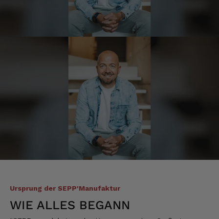
Hans-Jürgen
Verifizierter Kunde
alles super geschmeckt
6.8.2026
Frank
Verifizierter Kunde
Was ich bisher gegessen habe, war sehr
lecker!
6.8.2026
Heinrich
Verifizierter Kunde
der Schinken war fest und kernig
ausgewogener Geschmack- ich habe schon
Ursprung der SEPP'Manufaktur
wieder nachbestellt.
WIE ALLES BEGANN
5.8.2026