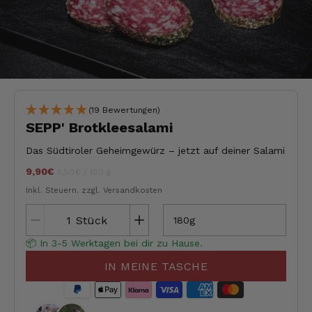
(19 Bewertungen)
SEPP' Brotkleesalami
Das Südtiroler Geheimgewürz – jetzt auf deiner Salami
9,90€
Stückpreis
pro
jeder
5,50€
/
100 g
Inkl. Steuern.
zzgl. Versandkosten
Stück
180g
📦 In 3-5 Werktagen bei dir zu Hause.
IN MEINE TASCHE