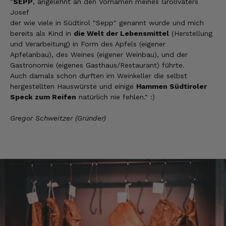
"
SEPP
, angelehnt an den Vornamen meines Großvaters
Josef
Josef
der wie viele in Südtirol "Sepp" genannt wurde und mich
Verifizierter Kunde
bereits als Kind in
die Welt der Lebensmittel
(Herstellung
Lieferung funktioniert gut. Geschmack und
und Verarbeitung) in Form des Apfels (eigener
Qualität sehr gut. Ich habe schon vieles
Apfelanbau), des Weines (eigener Weinbau), und der
probiert und auch wieder bestellt.
Gastronomie (eigenes Gasthaus/Restaurant) führte.
5.8.2026
Auch damals schon durften im Weinkeller die selbst
hergestellten Hauswürste und einige
Hammen Südtiroler
Speck zum Reifen
natürlich nie fehlen." :)
Norbert
Verifizierter Kunde
Gregor Schweitzer (Gründer)
Qualität hervorragend, leider ist der Versand
nach Deutschland mit GLS unterirdisch. Bitte
auf DHL umstellen, auch wenn die
Versandkosten dadurch höher sein sollten.
5.8.2026
Manfred
Verifizierter Kunde
Eine super Qualität, klasse im Geschmack,