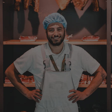
werde wieder bestellen....bin sehr zufrieden
4.8.2026
Sven
Verifizierter Kunde
Die Qualität ist super und der Geschmack ist
wie in den Dolomieten.
4.8.2026
Hans Joerg
Verifizierter Kunde
Über die Produkte brauchen wir nicht zu
diskutieren, soweit schon probiert alles
Spitze. Der einzige Wermutstropfen ist die
Zustellung durch GLS. Dieses
Transportunternehmen ist das
unzuverlässigste das es gibt. Die liefern
Pakete die an Privatadressen gesandt
werden meistens zu Abholstationen. Es hat
mir Mühe gekostet das Paket wenigstens an
die Haustüre abgestellt zu bekommen. Bei