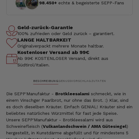
98.450+
echte & begeisterte SEPP-Fans
Geld-zurück-Garantie
100% zufrieden oder Geld zurück – garantiert.
LANGE HALTBARKEIT
Originalverpackt mehrere Monate haltbar.
Kostenloser Versand ab 99€
Ab 99€ KOSTENLOSER Versand, direkt aus
Südtirol/Italien.
BESCHREIBUNG
GENUSSVORSCHLAG
ZUTATEN
Die SEPP'Manufaktur -
Brotkleesalami
schmeckt, wie in
einem Vinschger Paarlbrot, nur ohne das Brot. :) Klar, sind
es doch dieselben Kräuter. Einfach GENIAL! Kräuter sind ein
beliebtes natürliches Würzmittel für fast jede Speise.
Unsere SEPP'Manufaktur - Brotkleesalami wird aus
Schweinefleisch (
Vulkanlandschwein / AMA Gütesiegel
)
hergestellt, in Kunstdärme abgefüllt und für mindestens 5