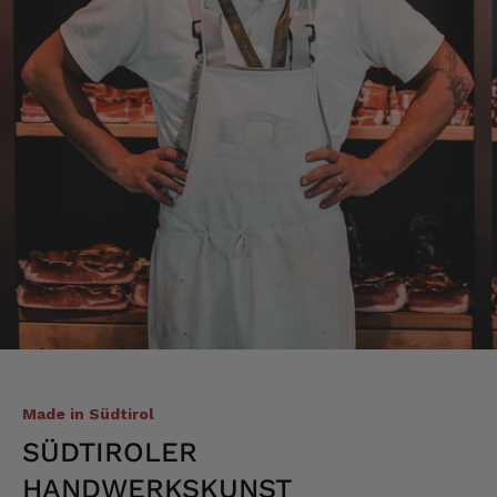
Axel
Verifizierter Kunde
Sehr gute Ware , schnelle Zusendung. Ich bin
sehr zufrieden. Gern wieder!
4.8.2026
Sebastian
Verifizierter Kunde
... schnelle Lieferung, super Service und die
Ware( Probierpaket und Speck "Herzstück")
sieht hervorragend aus und schmeckt auch
dementsprechend...
4.8.2026
Mathias
Made in Südtirol
Verifizierter Kunde
Die Verpackung hatte beim Transport sehr
SÜDTIROLER
beschädigt. Aber sonst war alles super!!!
Gruß Mathias Gotthold
HANDWERKSKUNST