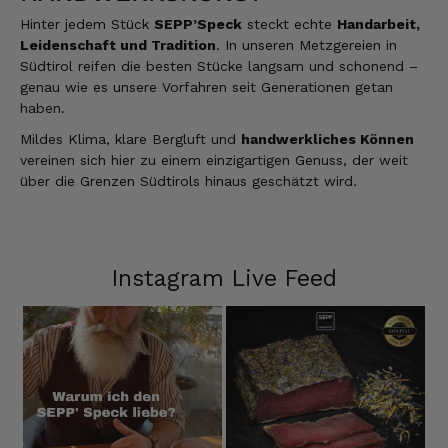
3.8.2026
Hinter jedem Stück
SEPP’Speck
steckt echte
Handarbeit,
Leidenschaft und Tradition
. In unseren Metzgereien in
Südtirol reifen die besten Stücke langsam und schonend –
Alle Bewertungen Lesen
genau wie es unsere Vorfahren seit Generationen getan
haben.
Mildes Klima, klare Bergluft und
handwerkliches Können
vereinen sich hier zu einem einzigartigen Genuss, der weit
über die Grenzen Südtirols hinaus geschätzt wird.
Instagram Live Feed