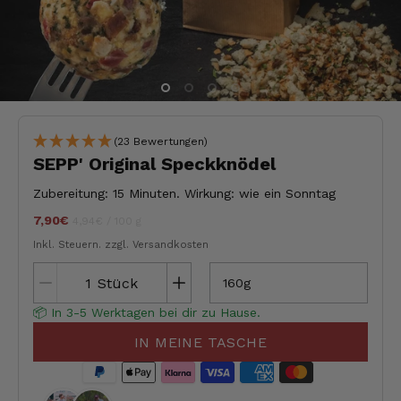
(23 Bewertungen)
SEPP' Original Speckknödel
Zubereitung: 15 Minuten. Wirkung: wie ein Sonntag
7,90€
Stückpreis
pro
jeder
4,94€
/
100 g
Inkl. Steuern.
zzgl. Versandkosten
Stück
160g
📦 In 3-5 Werktagen bei dir zu Hause.
IN MEINE TASCHE