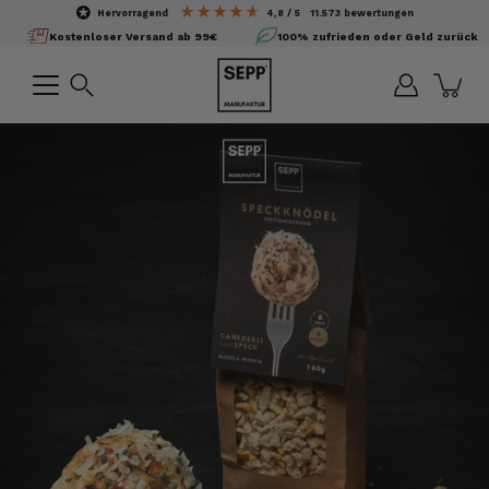
Inhalte
hervorragend
4,8
/ 5
11.573
bewertungen
überspringen
Kostenloser Versand ab 99€
100% zufrieden oder Geld zurück
Suchen
Bild-
Lightbox
öffnen