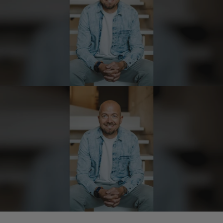
Verifizierter Kunde
Top Ware. Top Lieferung. Immer wieder👍
7.8.2026
Silvia
Verifizierter Kunde
Schmeckt alles sehe lecker würde und werde
immer wieder bestellen. 👍🤤🤤❤️
7.8.2026
Ellen
Verifizierter Kunde
Eurer Speck 🥓 ist einfach zum reinknien. Der
Geschmack… wie auf Wolke sieben.
7.8.2026
Wolfgang
Verifizierter Kunde