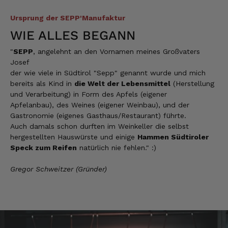
Qualität, Geschmack die Lieferung und die
Ursprung der SEPP'Manufaktur
Verpackung, alles super. Bei kleinen
Problemen wurde sofort geholfen. Hier kann
WIE ALLES BEGANN
man ohne bedenken bestellen.
7.8.2026
"
SEPP
, angelehnt an den Vornamen meines Großvaters
Josef
der wie viele in Südtirol "Sepp" genannt wurde und mich
bereits als Kind in
die Welt der Lebensmittel
(Herstellung
Steffi
Verifizierter Kunde
und Verarbeitung) in Form des Apfels (eigener
Sehr gute Produkte und auch eine schnelle
Apfelanbau), des Weines (eigener Weinbau), und der
Lieferung. Produkte auch lange haltbar.
Gastronomie (eigenes Gasthaus/Restaurant) führte.
7.8.2026
Auch damals schon durften im Weinkeller die selbst
hergestellten Hauswürste und einige
Hammen Südtiroler
Speck zum Reifen
natürlich nie fehlen." :)
Bernhard
Gregor Schweitzer (Gründer)
Verifizierter Kunde
Die Ware wurde sehr schnell geliefert und ich
habe sie dann auch gleich probiert und es ist
natürlich ein wunderbarer Geschmack aus
Tirol und ich bin froh, dass sie so eine gute
Qualität liefert
7.8.2026