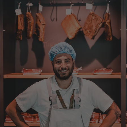
Christa
Verifizierter Kunde
Der Schinken schmeckt sehr gut durch die
Bergkräuter. Ich würde mir wünschen
einzelne Teile zu bestellen. Meistens sind es
Pakete. Bin Rentnerin und brauche nicht so
viel.
7.8.2026
Ulrich
Verifizierter Kunde
Tolles Angebot, Qualität und Geschmack -
Note 1
7.8.2026
Elfi
Verifizierter Kunde