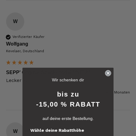
W
Verifizierter Käufer
Wolfgang
Kevelaer, Deutschland
6.241
Bewertungen
SEPP' Original Speckknödel **NEU**
Wir schenken dir
Lecker 😋 
vor 4 Monaten
4,8
rating
6.242
bewertungen
bis zu
-15,00 % RABATT
reviews-io
auf deine erste Bestellung.
4.8
/ 5
Kerstin
Wähle deine Rabatthöhe
W
Verifizierter Kunde
Verifiziertes