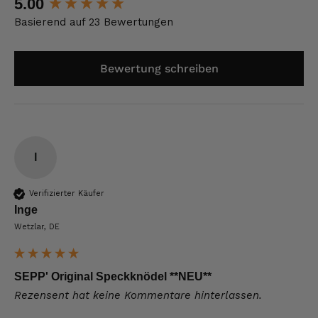
5.00
Basierend auf 23 Bewertungen
Bewertung schreiben
I
Verifizierter Käufer
Inge
Wetzlar, DE
SEPP' Original Speckknödel **NEU**
Rezensent hat keine Kommentare hinterlassen.