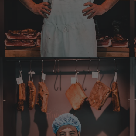
Man gibt sich sehr viel Mühe mit meine
Wünsche zu erfüllen !! Vielen Dank dafür!!
7.8.2026
Anonym
Verifizierter Kunde
Bisher alles lecker und gut.
7.8.2026
Roland
Verifizierter Kunde
Hallo Ich konnte erst heute mein Paket
abholen , bin sehr überrascht kann Euch nur
weiter empfehlen Lg Roland Rihaczek
6.8.2026
Thorsten
Verifizierter Kunde