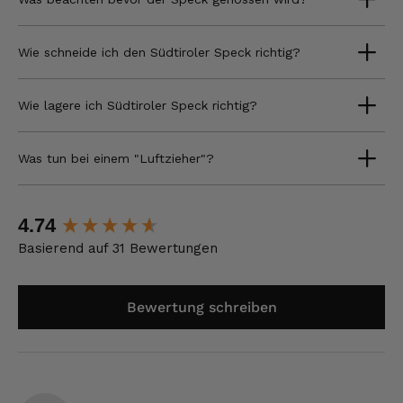
Wie schneide ich den Südtiroler Speck richtig?
Wie lagere ich Südtiroler Speck richtig?
Was tun bei einem "Luftzieher"?
New content loaded
4.74
Basierend auf 31 Bewertungen
Bewertung schreiben