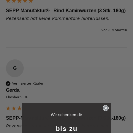
SEPP-Manufaktur® - Rind-Kaminwurzen (3 Stk.-180g)
Rezensent hat keine Kommentare hinterlassen.
vor 3 Monaten
G
Verifizierter Käufer
Gerda
Elmshorn, DE
6.258
Bewertungen
Wir schenken dir
SEPP-Manufaktur® - Rind-Kaminwurzen (3 Stk.-180g)
Rezensent hat keine Kommentare hinterlassen.
4,8
rating
6.258
bewertungen
bis zu