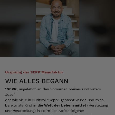
Manfred
Verifizierter Kunde
Das Tempo beim Versand lässt Spielraum
nach oben
10.8.2026
Peter
Verifizierter Kunde
Ich bin begeistert es schmeckt alles
hervorragend und kann es nur empfehlen! Ich
werde sicher wieder bei euch bestellen!👍👍
Ursprung der SEPP'Manufaktur
10.8.2026
WIE ALLES BEGANN
"
SEPP
, angelehnt an den Vornamen meines Großvaters
Redzic
Josef
Verifizierter Kunde
der wie viele in Südtirol "Sepp" genannt wurde und mich
Die Produkte sind einfach der Hammer.
Danke dafür
bereits als Kind in
die Welt der Lebensmittel
(Herstellung
und Verarbeitung) in Form des Apfels (eigener
10.8.2026