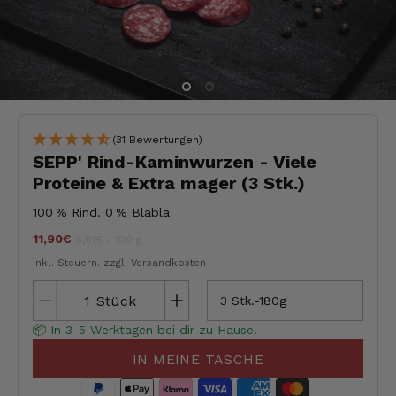
(31 Bewertungen)
SEPP' Rind-Kaminwurzen - Viele
Proteine & Extra mager (3 Stk.)
100 % Rind. 0 % Blabla
11,90€
Stückpreis
pro
jeder
6,61€
/
100 g
Inkl. Steuern.
zzgl. Versandkosten
Stück
3 Stk.-180g
📦 In 3-5 Werktagen bei dir zu Hause.
IN MEINE TASCHE