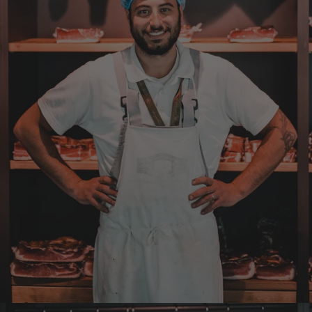
Anonym
Verifizierter Kunde
Super Qualität. Geschmacklich hervorragend.
9.8.2026
Anonym
Verifizierter Kunde
Die Produkte von Euch sind super.
9.8.2026
Roberto
Verifizierter Kunde
Geschmacklich hervorragend
9.8.2026
Werner
Verifizierter Kunde