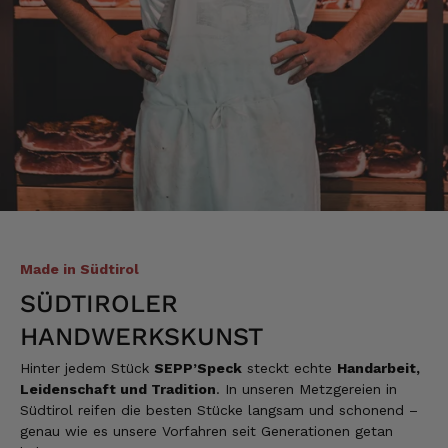
Verifizierter Kunde
Schnelle Lieferung.Sehr zufrieden.Danke.
8.8.2026
Alle Bewertungen Lesen
Made in Südtirol
SÜDTIROLER
HANDWERKSKUNST
Hinter jedem Stück
SEPP’Speck
steckt echte
Handarbeit,
Leidenschaft und Tradition
. In unseren Metzgereien in
Südtirol reifen die besten Stücke langsam und schonend –
genau wie es unsere Vorfahren seit Generationen getan