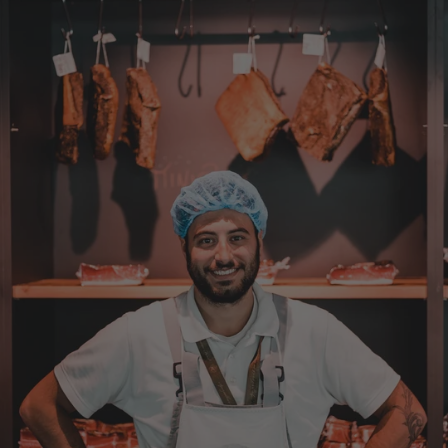
War alles lecker, der Brettlspeck war aber
der Favorit, etwas Fett muss sein
8.8.2026
Helmut
Verifizierter Kunde
Sehr gute Originalqualität
8.8.2026
Josef
Verifizierter Kunde
Seit ich SEPP-Manufaktur kenne, bestelle ich
nur noch da. Große Auswahl, für jeden ist
was dabei. Für mich passt die Preis-Leistung
ebenso. Ich bleib dabei.
8.8.2026
Tatsiana