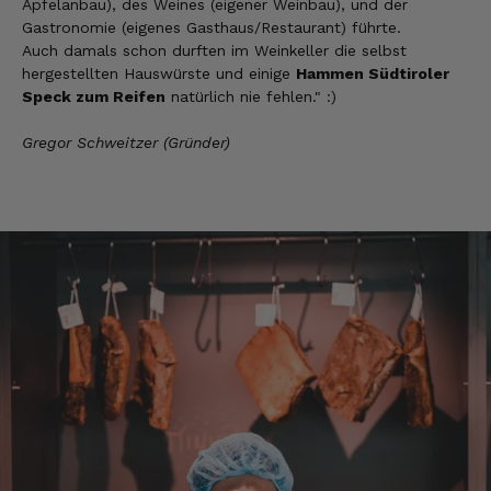
Apfelanbau), des Weines (eigener Weinbau), und der
Gastronomie (eigenes Gasthaus/Restaurant) führte.
Auch damals schon durften im Weinkeller die selbst
Hans-Dieter
hergestellten Hauswürste und einige
Hammen Südtiroler
Verifizierter Kunde
Speck zum Reifen
natürlich nie fehlen." :)
Gelieferter Speck ist okay und schmeckt
auch sehr gut. Lieferzeit geht so.
Gregor Schweitzer (Gründer)
9.8.2026
Michael
Verifizierter Kunde
Super Ware gerne wieder
9.8.2026
Ron
Verifizierter Kunde
fantastische Ware + schneller Versand!!!
9.8.2026