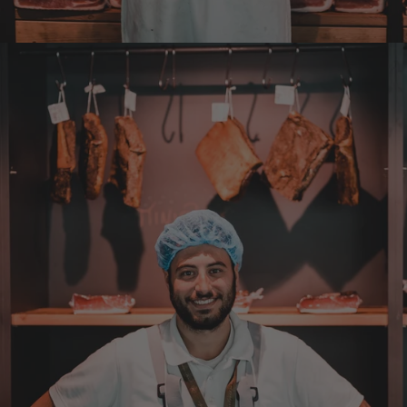
Qualität, Geschmack die Lieferung und die
Verpackung, alles super. Bei kleinen
Problemen wurde sofort geholfen. Hier kann
man ohne bedenken bestellen.
7.8.2026
Steffi
Verifizierter Kunde
Sehr gute Produkte und auch eine schnelle
Lieferung. Produkte auch lange haltbar.
7.8.2026
Bernhard
Verifizierter Kunde
Die Ware wurde sehr schnell geliefert und ich
habe sie dann auch gleich probiert und es ist
natürlich ein wunderbarer Geschmack aus
Tirol und ich bin froh, dass sie so eine gute
Qualität liefert
7.8.2026