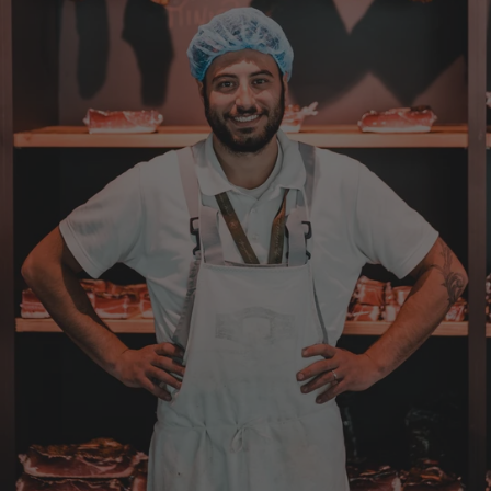
Verifizierter Kunde
Top Ware. Top Lieferung. Immer wieder👍
7.8.2026
Silvia
Verifizierter Kunde
Schmeckt alles sehe lecker würde und werde
immer wieder bestellen. 👍🤤🤤❤️
7.8.2026
Ellen
Verifizierter Kunde
Eurer Speck 🥓 ist einfach zum reinknien. Der
Geschmack… wie auf Wolke sieben.
7.8.2026
Wolfgang
Verifizierter Kunde