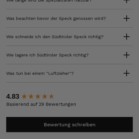
Wie lange sind die Spezialitäten haltbar?
Was beachten bevor der Speck genossen wird?
Wie schneide ich den Südtiroler Speck richtig?
Wie lagere ich Südtiroler Speck richtig?
Was tun bei einem "Luftzieher"?
New content loaded
4.83
Basierend auf 29 Bewertungen
Bewertung schreiben