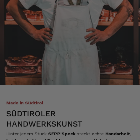
Christa
Verifizierter Kunde
Der Schinken schmeckt sehr gut durch die
Bergkräuter. Ich würde mir wünschen
einzelne Teile zu bestellen. Meistens sind es
Pakete. Bin Rentnerin und brauche nicht so
viel.
7.8.2026
Alle Bewertungen Lesen
Made in Südtirol
SÜDTIROLER
HANDWERKSKUNST
Hinter jedem Stück
SEPP’Speck
steckt echte
Handarbeit,