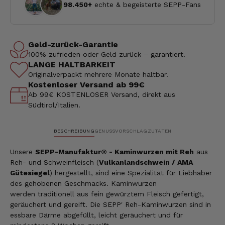
98.450+
echte & begeisterte SEPP-Fans
Geld-zurück-Garantie
100% zufrieden oder Geld zurück – garantiert.
LANGE HALTBARKEIT
Originalverpackt mehrere Monate haltbar.
Kostenloser Versand ab 99€
Ab 99€ KOSTENLOSER Versand, direkt aus
Südtirol/Italien.
BESCHREIBUNG
GENUSSVORSCHLAG
ZUTATEN
Unsere
SEPP-Manufaktur® - Kaminwurzen mit Reh
aus
Reh- und Schweinfleisch (
Vulkanlandschwein / AMA
Gütesiegel
) hergestellt, sind eine Spezialität für Liebhaber
des gehobenen Geschmacks. Kaminwurzen
werden traditionell aus fein gewürztem Fleisch gefertigt,
geräuchert und gereift. Die SEPP' Reh-Kaminwurzen sind in
essbare Därme abgefüllt, leicht geräuchert und für