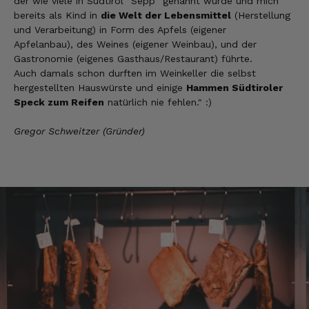
der wie viele in Südtirol "Sepp" genannt wurde und mich
Die Produkte finde ich immer wieder sehr
gut, Bestelle sie wieder 😋
bereits als Kind in
die Welt der Lebensmittel
(Herstellung
und Verarbeitung) in Form des Apfels (eigener
7.8.2026
Apfelanbau), des Weines (eigener Weinbau), und der
Gastronomie (eigenes Gasthaus/Restaurant) führte.
Auch damals schon durften im Weinkeller die selbst
Anonym
hergestellten Hauswürste und einige
Hammen Südtiroler
Verifizierter Kunde
Speck zum Reifen
natürlich nie fehlen." :)
Der Schinken ist unser Favorit. Einfach
köstlich und ruckzuck aufgegessen!!!!!!!
Deshalb haben wir einen Vorrat angelegt.
Gregor Schweitzer (Gründer)
7.8.2026
Ulrich Karl
Verifizierter Kunde
1 A Qualität, preiswert und schnell. Gern
wieder. Danke!
7.8.2026
Stefan