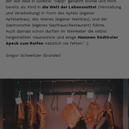
der wie viele in Südtirol "Sepp" genannt wurde und mich
bereits als Kind in
die Welt der Lebensmittel
(Herstellung
Heinrich
und Verarbeitung) in Form des Apfels (eigener
Verifizierter Kunde
Apfelanbau), des Weines (eigener Weinbau), und der
der Schinken war fest und kernig
Gastronomie (eigenes Gasthaus/Restaurant) führte.
ausgewogener Geschmack- ich habe schon
Auch damals schon durften im Weinkeller die selbst
wieder nachbestellt.
hergestellten Hauswürste und einige
Hammen Südtiroler
5.8.2026
Speck zum Reifen
natürlich nie fehlen." :)
Gregor Schweitzer (Gründer)
Josef
Verifizierter Kunde
Lieferung funktioniert gut. Geschmack und
Qualität sehr gut. Ich habe schon vieles
probiert und auch wieder bestellt.
5.8.2026
Norbert
Verifizierter Kunde
Qualität hervorragend, leider ist der Versand
nach Deutschland mit GLS unterirdisch. Bitte
auf DHL umstellen, auch wenn die