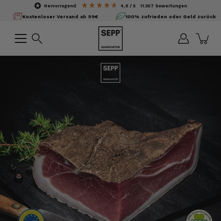
Inhalte
hervorragend
4,8
/ 5
11.557
bewertungen
überspringen
Kostenloser Versand ab 99€
100% zufrieden oder Geld zurück
Suchen
Bild-
Lightbox
öffnen