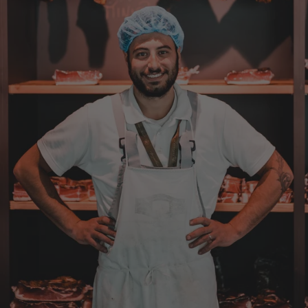
Versandkosten dadurch höher sein sollten.
5.8.2026
Manfred
Verifizierter Kunde
Eine super Qualität, klasse im Geschmack,
werde wieder bestellen....bin sehr zufrieden
4.8.2026
Sven
Verifizierter Kunde
Die Qualität ist super und der Geschmack ist
wie in den Dolomieten.
4.8.2026
Hans Joerg
Verifizierter Kunde