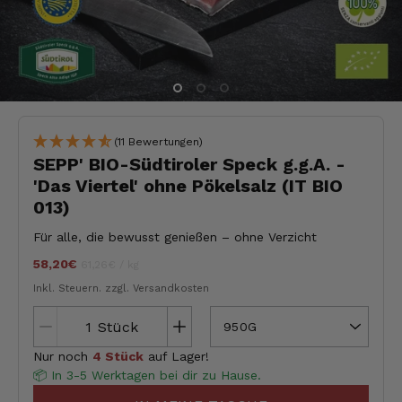
(11 Bewertungen)
SEPP' BIO-Südtiroler Speck g.g.A. -
'Das Viertel' ohne Pökelsalz (IT BIO
013)
Für alle, die bewusst genießen – ohne Verzicht
58,20€
Stückpreis
pro
jeder
61,26€
/
kg
Inkl. Steuern.
zzgl. Versandkosten
Stück
950G
Nur noch
4 Stück
auf Lager!
📦 In 3-5 Werktagen bei dir zu Hause.