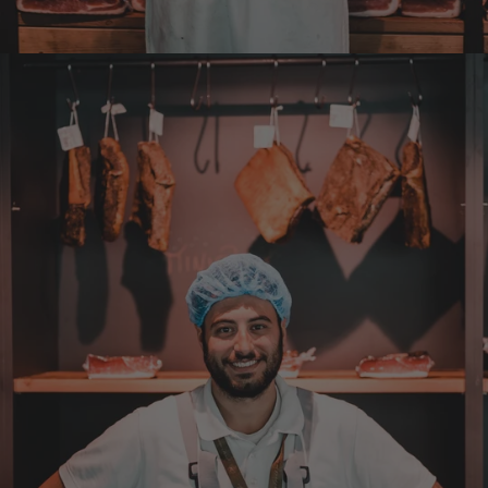
Über die Produkte brauchen wir nicht zu
diskutieren, soweit schon probiert alles
Spitze. Der einzige Wermutstropfen ist die
Zustellung durch GLS. Dieses
Transportunternehmen ist das
unzuverlässigste das es gibt. Die liefern
Pakete die an Privatadressen gesandt
werden meistens zu Abholstationen. Es hat
mir Mühe gekostet das Paket wenigstens an
die Haustüre abgestellt zu bekommen. Bei
eventueller Wiederbestellung werde ich Sie
ersuchen , die Post in Anspruch zu nehmen.
Da wäre ich auch bereit die Transportkosten
zu tragen. Mit freundlichen Grüßen Jörg
4.8.2026
Markus
Verifizierter Kunde
Hervorragende Qualität mit Geschmack
4.8.2026