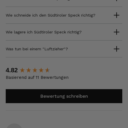
Wie schneide ich den Südtiroler Speck richtig?
Wie lagere ich Südtiroler Speck richtig?
Was tun bei einem "Luftzieher"?
New content loaded
4.82
Basierend auf 11 Bewertungen
Bewertung schreiben