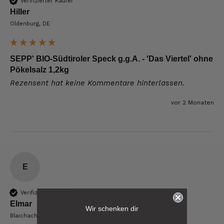
Verifizierter Käufer
Hiller
Oldenburg, DE
SEPP' BIO-Südtiroler Speck g.g.A. - 'Das Viertel' ohne
Pökelsalz 1,2kg
Rezensent hat keine Kommentare hinterlassen.
vor 2 Monaten
E
6.233
Bewertungen
Verifizierter Käufer
Elmar
Wir schenken dir
Blaichach, DE