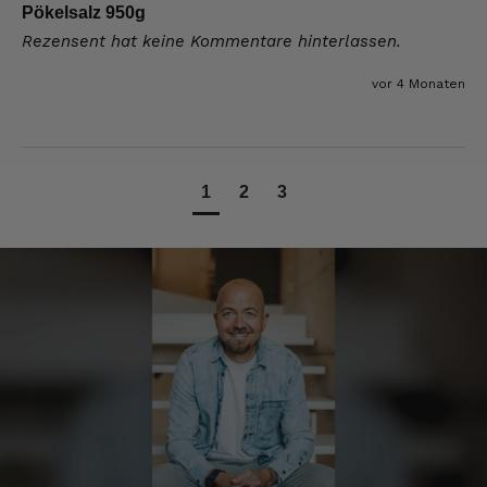
Pökelsalz 950g
Elfi
Rezensent hat keine Kommentare hinterlassen.
Verifizierter Kunde
Man gibt sich sehr viel Mühe mit meine
vor 4 Monaten
Wünsche zu erfüllen !! Vielen Dank dafür!!
7.8.2026
1
2
3
Anonym
Verifizierter Kunde
Bisher alles lecker und gut.
7.8.2026
Roland
Verifizierter Kunde
Hallo Ich konnte erst heute mein Paket
abholen , bin sehr überrascht kann Euch nur
weiter empfehlen Lg Roland Rihaczek
6.8.2026