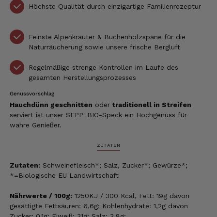
Höchste Qualität durch einzigartige Familienrezeptur
Feinste Alpenkräuter & Buchenholzspäne für die
Naturräucherung sowie unsere frische Bergluft
Regelmäßige strenge Kontrollen im Laufe des
gesamten Herstellungsprozesses
Genussvorschlag
Hauchdünn geschnitten
oder
traditionell in Streifen
serviert ist unser SEPP' BIO-Speck ein Hochgenuss für
wahre Genießer.
ZUTATEN
Zutaten:
Schweinefleisch*; Salz, Zucker*; Gewürze*;
*=Biologische EU Landwirtschaft
Nährwerte / 100g:
1250KJ / 300 Kcal, Fett: 19g davon
gesättigte Fettsäuren: 6,6g; Kohlenhydrate: 1,2g davon
Zucker: 0,1g; Eiweiß: 31g; Salz: 3,8g;