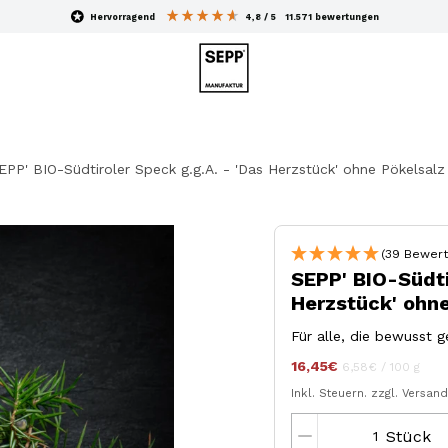
hervorragend
4,8
/ 5
11.571
bewertungen
EPP' BIO-Südtiroler Speck g.g.A. - 'Das Herzstück' ohne Pökelsalz 
(39 Bewert
SEPP' BIO-Südti
Herzstück' ohne
Für alle, die bewusst 
16,45€
Stückpreis
pro
jeder
6,58€
/
100 g
Inkl. Steuern.
zzgl. Versan
Stück