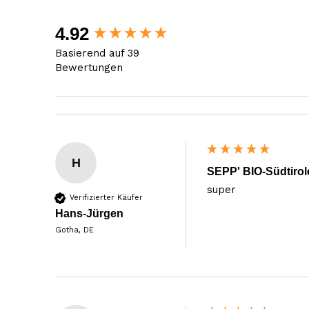
New content loaded
4.92
Basierend auf 39
Bewertungen
H
SEPP' BIO-Südtirole
super
Verifizierter Käufer
Hans-Jürgen
Gotha, DE