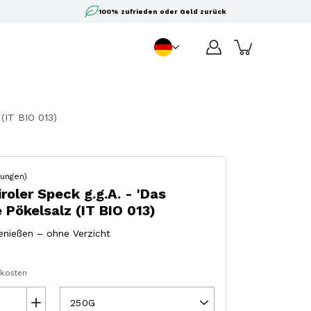
100% zufrieden oder Geld zurück
DE
Sprache
(IT BIO 013)
ungen)
roler Speck g.g.A. - 'Das
 Pökelsalz (IT BIO 013)
genießen – ohne Verzicht
dkosten
250G