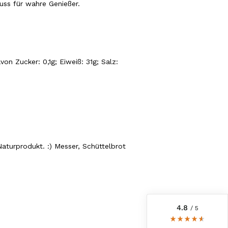
ss für wahre Genießer.
on Zucker: 0,1g; Eiweiß: 31g; Salz:
6.241
Bewertungen
aturprodukt. :) Messer, Schüttelbrot
4,8
rating
6.241
bewertungen
reviews-io
4.8
/ 5
Anonym
Verifizierter Kunde