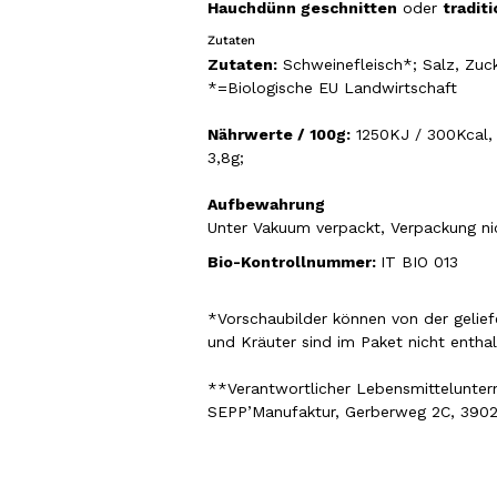
Hauchdünn geschnitten
oder
traditi
Zutaten
Zutaten:
Schweinefleisch*; Salz, Zuc
*=Biologische EU Landwirtschaft
Nährwerte / 100g:
1250KJ / 300Kcal, F
3,8g;
Aufbewahrung
Unter Vakuum verpackt, Verpackung ni
Bio-Kontrollnummer:
IT BIO 013
*Vorschaubilder können von der gelief
und Kräuter sind im Paket nicht entha
**Verantwortlicher Lebensmittelunter
SEPP’Manufaktur, Gerberweg 2C, 3902