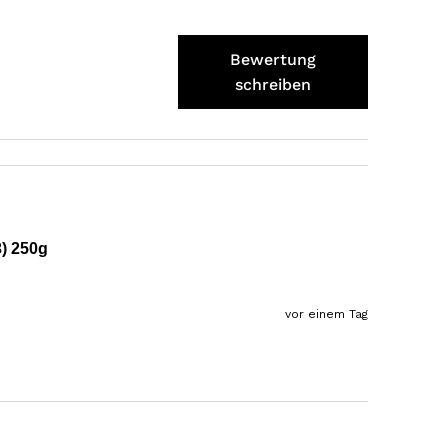
Steffi
Verifizierter Kunde
Bewertung
Sehr gute Produkte und auch eine schnelle
Lieferung. Produkte auch lange haltbar.
schreiben
7.8.2026
Bernhard
Verifizierter Kunde
Die Ware wurde sehr schnell geliefert und ich
habe sie dann auch gleich probiert und es ist
natürlich ein wunderbarer Geschmack aus
3) 250g
Tirol und ich bin froh, dass sie so eine gute
Qualität liefert
7.8.2026
vor einem Tag
Christa
Verifizierter Kunde
Der Schinken schmeckt sehr gut durch die
Bergkräuter. Ich würde mir wünschen