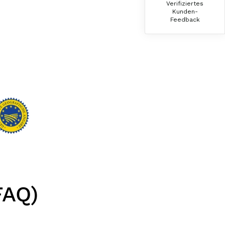
Verifiziertes
Der Schinken ist unser Favorit. Einfach
Kunden-
köstlich und ruckzuck aufgegessen!!!!!!!
Feedback
Deshalb haben wir einen Vorrat angelegt.
7.8.2026
Ulrich Karl
Verifizierter Kunde
1 A Qualität, preiswert und schnell. Gern
wieder. Danke!
7.8.2026
Stefan
Verifizierter Kunde
Top Ware. Top Lieferung. Immer wieder👍
7.8.2026
FAQ)
Silvia