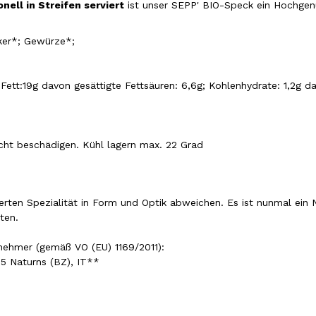
onell in Streifen serviert
ist unser SEPP' BIO-Speck ein Hochgenu
ker*; Gewürze*;
ett:19g davon gesättigte Fettsäuren: 6,6g; Kohlenhydrate: 1,2g dav
cht beschädigen. Kühl lagern max. 22 Grad
erten Spezialität in Form und Optik abweichen. Es ist nunmal ein N
lten.
nehmer (gemäß VO (EU) 1169/2011):
5 Naturns (BZ), IT**