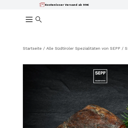
Inhalte
Kostenloser Versand ab 99€
überspringen
Suchen
Startseite
/
Alle Südtiroler Spezialitäten von SEPP
/
S
Bild-
Lightbox
öffnen