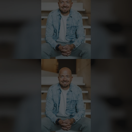
man ohne bedenken bestellen.
7.8.2026
Steffi
Verifizierter Kunde
Sehr gute Produkte und auch eine schnelle
Lieferung. Produkte auch lange haltbar.
7.8.2026
Bernhard
Verifizierter Kunde
Die Ware wurde sehr schnell geliefert und ich
habe sie dann auch gleich probiert und es ist
natürlich ein wunderbarer Geschmack aus
Tirol und ich bin froh, dass sie so eine gute
Qualität liefert
7.8.2026
Christa