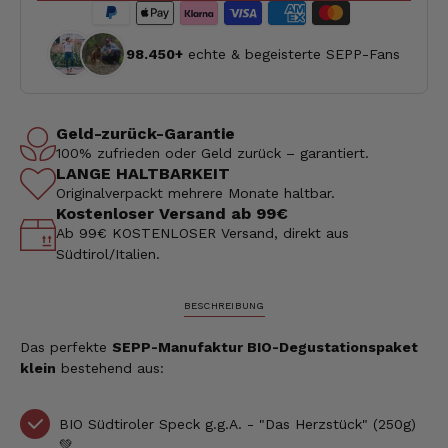
98.450+
echte & begeisterte SEPP-Fans
Geld-zurück-Garantie
100% zufrieden oder Geld zurück – garantiert.
LANGE HALTBARKEIT
Originalverpackt mehrere Monate haltbar.
Kostenloser Versand ab 99€
Ab 99€ KOSTENLOSER Versand, direkt aus
Südtirol/Italien.
BESCHREIBUNG
Das perfekte
SEPP-Manufaktur BIO-Degustationspaket
klein
bestehend aus:
BIO Südtiroler Speck g.g.A. - "Das Herzstück" (250g)
💚