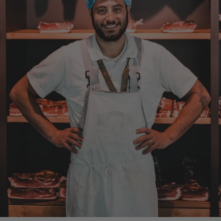
5.8.2026
Josef
Verifizierter Kunde
Lieferung funktioniert gut. Geschmack und
Qualität sehr gut. Ich habe schon vieles
probiert und auch wieder bestellt.
5.8.2026
Norbert
Verifizierter Kunde
Qualität hervorragend, leider ist der Versand
nach Deutschland mit GLS unterirdisch. Bitte
auf DHL umstellen, auch wenn die
Versandkosten dadurch höher sein sollten.
5.8.2026
Alle Bewertungen Lesen