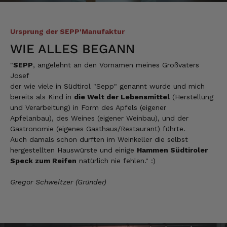
Verifizierter Kunde
Der Schinken schmeckt sehr gut durch die
Bergkräuter. Ich würde mir wünschen
Ursprung der SEPP'Manufaktur
einzelne Teile zu bestellen. Meistens sind es
WIE ALLES BEGANN
Pakete. Bin Rentnerin und brauche nicht so
viel.
"
SEPP
, angelehnt an den Vornamen meines Großvaters
7.8.2026
Josef
der wie viele in Südtirol "Sepp" genannt wurde und mich
bereits als Kind in
die Welt der Lebensmittel
(Herstellung
Ulrich
und Verarbeitung) in Form des Apfels (eigener
Verifizierter Kunde
Apfelanbau), des Weines (eigener Weinbau), und der
Tolles Angebot, Qualität und Geschmack -
Gastronomie (eigenes Gasthaus/Restaurant) führte.
Note 1
Auch damals schon durften im Weinkeller die selbst
7.8.2026
hergestellten Hauswürste und einige
Hammen Südtiroler
Speck zum Reifen
natürlich nie fehlen." :)
Elfi
Gregor Schweitzer (Gründer)
Verifizierter Kunde
Man gibt sich sehr viel Mühe mit meine
Wünsche zu erfüllen !! Vielen Dank dafür!!
7.8.2026