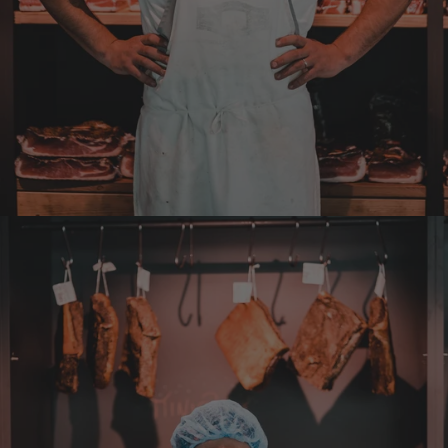
6.8.2026
Hans-Jürgen
Verifizierter Kunde
alles super geschmeckt
6.8.2026
Frank
Verifizierter Kunde
Was ich bisher gegessen habe, war sehr
lecker!
6.8.2026
Heinrich
Verifizierter Kunde
der Schinken war fest und kernig
ausgewogener Geschmack- ich habe schon
wieder nachbestellt.