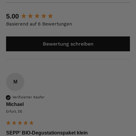
New content loaded
5.00
Basierend auf 6 Bewertungen
Bewertung schreiben
M
Verifizierter Käufer
Michael
Erfurt, DE
SEPP' BIO-Degustationspaket klein