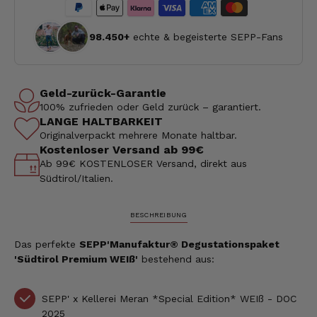
98.450+
echte & begeisterte SEPP-Fans
Geld-zurück-Garantie
100% zufrieden oder Geld zurück – garantiert.
LANGE HALTBARKEIT
Originalverpackt mehrere Monate haltbar.
Kostenloser Versand ab 99€
Ab 99€ KOSTENLOSER Versand, direkt aus
Südtirol/Italien.
BESCHREIBUNG
Das perfekte
SEPP'Manufaktur® Degustationspaket
'Südtirol Premium WEIß'
bestehend aus:
SEPP' x Kellerei Meran *Special Edition* WEIß - DOC
2025