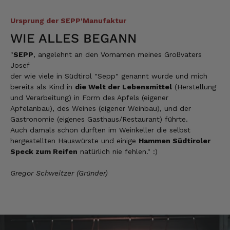
Ursprung der SEPP'Manufaktur
Stefan
WIE ALLES BEGANN
Verifizierter Kunde
Top Ware. Top Lieferung. Immer wieder👍
"
SEPP
, angelehnt an den Vornamen meines Großvaters
7.8.2026
Josef
der wie viele in Südtirol "Sepp" genannt wurde und mich
bereits als Kind in
die Welt der Lebensmittel
(Herstellung
und Verarbeitung) in Form des Apfels (eigener
Silvia
Apfelanbau), des Weines (eigener Weinbau), und der
Verifizierter Kunde
Gastronomie (eigenes Gasthaus/Restaurant) führte.
Schmeckt alles sehe lecker würde und werde
immer wieder bestellen. 👍🤤🤤❤️
Auch damals schon durften im Weinkeller die selbst
hergestellten Hauswürste und einige
Hammen Südtiroler
7.8.2026
Speck zum Reifen
natürlich nie fehlen." :)
Gregor Schweitzer (Gründer)
Ellen
Verifizierter Kunde
Eurer Speck 🥓 ist einfach zum reinknien. Der
Geschmack… wie auf Wolke sieben.
7.8.2026