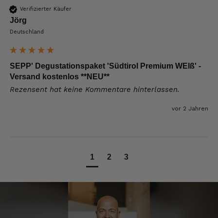
Verifizierter Käufer
Josef
Jörg
Verifizierter Kunde
Deutschland
Seit ich SEPP-Manufaktur kenne, bestelle ich
nur noch da. Große Auswahl, für jeden ist
was dabei. Für mich passt die Preis-Leistung
ebenso. Ich bleib dabei.
SEPP' Degustationspaket 'Südtirol Premium WEIß' -
8.8.2026
Versand kostenlos **NEU**
Rezensent hat keine Kommentare hinterlassen.
Tatsiana
vor 2 Jahren
Verifizierter Kunde
Schnelle Lieferung.Sehr zufrieden.Danke.
8.8.2026
1
2
3
Jörg
Verifizierter Kunde
Lecker Probierpaket, schnelle Lieferung. Top
8.8.2026