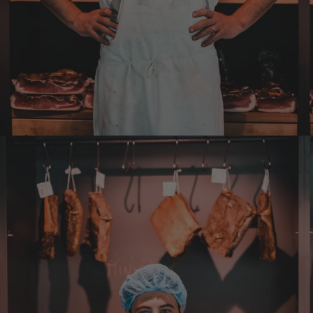
natürlich ein wunderbarer Geschmack aus
Tirol und ich bin froh, dass sie so eine gute
Qualität liefert
7.8.2026
Christa
Verifizierter Kunde
Der Schinken schmeckt sehr gut durch die
Bergkräuter. Ich würde mir wünschen
einzelne Teile zu bestellen. Meistens sind es
Pakete. Bin Rentnerin und brauche nicht so
viel.
7.8.2026
Alle Bewertungen Lesen