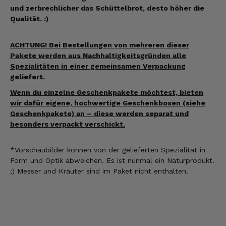
und zerbrechlicher das Schüttelbrot, desto höher die
Qualität. :)
ACHTUNG! Bei Bestellungen von mehreren dieser
Pakete werden aus Nachhaltigkeitsgründen alle
Spezialitäten in einer gemeinsamen Verpackung
geliefert.
Wenn du einzelne Geschenkpakete möchtest, bieten
wir dafür eigene, hochwertige Geschenkboxen (siehe
Geschenkpakete) an – diese werden separat und
besonders verpackt verschickt.
*Vorschaubilder können
von der gelieferten Spezialität
in
Form und Optik abweichen. Es ist nunmal ein Naturprodukt.
;) Messer und Kräuter sind im Paket nicht enthalten.