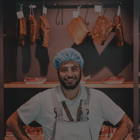
Wolfgang
Verifizierter Kunde
Qualität, Geschmack die Lieferung und die
Verpackung, alles super. Bei kleinen
Problemen wurde sofort geholfen. Hier kann
man ohne bedenken bestellen.
7.8.2026
Steffi
Verifizierter Kunde
Sehr gute Produkte und auch eine schnelle
Lieferung. Produkte auch lange haltbar.
7.8.2026
Bernhard
Verifizierter Kunde
Die Ware wurde sehr schnell geliefert und ich
habe sie dann auch gleich probiert und es ist