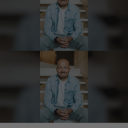
Kerstin
Verifizierter Kunde
Die Produkte finde ich immer wieder sehr
gut, Bestelle sie wieder 😋
7.8.2026
Anonym
Verifizierter Kunde
Der Schinken ist unser Favorit. Einfach
köstlich und ruckzuck aufgegessen!!!!!!!
Deshalb haben wir einen Vorrat angelegt.
7.8.2026
Ulrich Karl
Verifizierter Kunde
1 A Qualität, preiswert und schnell. Gern
wieder. Danke!
7.8.2026