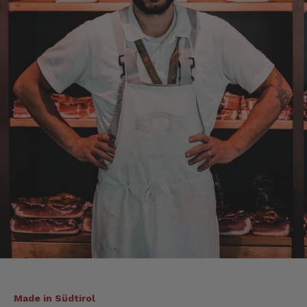
eventueller Wiederbestellung werde ich Sie
ersuchen , die Post in Anspruch zu nehmen.
Da wäre ich auch bereit die Transportkosten
zu tragen. Mit freundlichen Grüßen Jörg
4.8.2026
Markus
Verifizierter Kunde
Hervorragende Qualität mit Geschmack
4.8.2026
Alle Bewertungen Lesen
Made in Südtirol