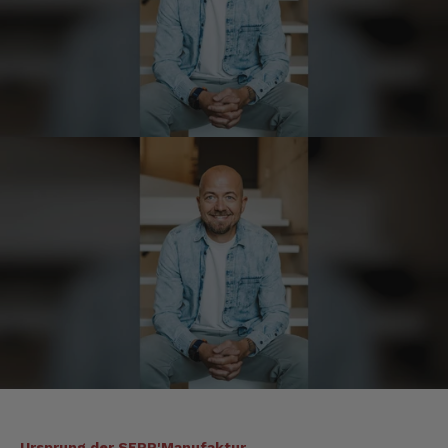
Anonym
Verifizierter Kunde
Bisher alles lecker und gut.
7.8.2026
Roland
Verifizierter Kunde
Hallo Ich konnte erst heute mein Paket
abholen , bin sehr überrascht kann Euch nur
weiter empfehlen Lg Roland Rihaczek
6.8.2026
Thorsten
Verifizierter Kunde
Die Abläufe sind super einfach. Die Ware hat
eine sensationelle Qualität und die Lieferung
erfolgt schnell und zuverlässig. 👍
6.8.2026
Ursprung der SEPP'Manufaktur