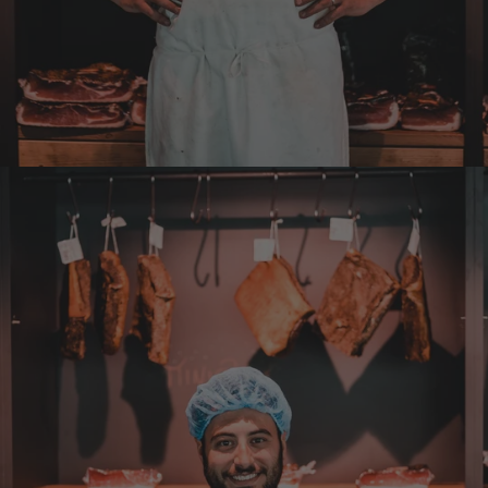
4.8.2026
Sven
Verifizierter Kunde
Die Qualität ist super und der Geschmack ist
wie in den Dolomieten.
4.8.2026
Hans Joerg
Verifizierter Kunde
Über die Produkte brauchen wir nicht zu
diskutieren, soweit schon probiert alles
Spitze. Der einzige Wermutstropfen ist die
Zustellung durch GLS. Dieses
Transportunternehmen ist das
unzuverlässigste das es gibt. Die liefern
Pakete die an Privatadressen gesandt
werden meistens zu Abholstationen. Es hat
mir Mühe gekostet das Paket wenigstens an
die Haustüre abgestellt zu bekommen. Bei