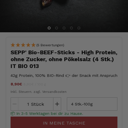
(5 Bewertungen)
SEPP' Bio-BEEF-Sticks - High Protein,
ohne Zucker, ohne Pökelsalz (4 Stk.)
IT BIO 013
42g Protein, 100% BIO-Rind 👉 der Snack mit Anspruch
8,90€
Stückpreis
pro
jeder
8,90€
/
100 g
Inkl. Steuern.
zzgl. Versandkosten
Stück
4 Stk.-100g
📦 In 3-5 Werktagen bei dir zu Hause.
IN MEINE TASCHE