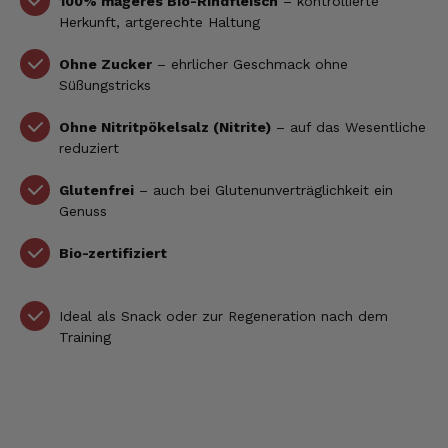
100% mageres Bio-Rindfleisch
– kontrollierte
Herkunft, artgerechte Haltung
Ohne Zucker
– ehrlicher Geschmack ohne
Süßungstricks
Ohne Nitritpökelsalz (Nitrite)
– auf das Wesentliche
reduziert
Glutenfrei
– auch bei Glutenunverträglichkeit ein
Genuss
Bio-zertifiziert
Ideal als Snack oder zur Regeneration nach dem
Training