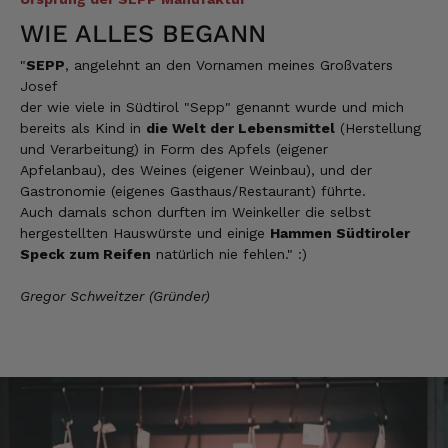
WIE ALLES BEGANN
Hans-Jürgen
Verifizierter Kunde
"
SEPP
, angelehnt an den Vornamen meines Großvaters
alles super geschmeckt
Josef
6.8.2026
der wie viele in Südtirol "Sepp" genannt wurde und mich
bereits als Kind in
die Welt der Lebensmittel
(Herstellung
und Verarbeitung) in Form des Apfels (eigener
Frank
Apfelanbau), des Weines (eigener Weinbau), und der
Verifizierter Kunde
Gastronomie (eigenes Gasthaus/Restaurant) führte.
Was ich bisher gegessen habe, war sehr
Auch damals schon durften im Weinkeller die selbst
lecker!
hergestellten Hauswürste und einige
Hammen Südtiroler
6.8.2026
Speck zum Reifen
natürlich nie fehlen." :)
Gregor Schweitzer (Gründer)
Heinrich
Verifizierter Kunde
der Schinken war fest und kernig
ausgewogener Geschmack- ich habe schon
wieder nachbestellt.
5.8.2026