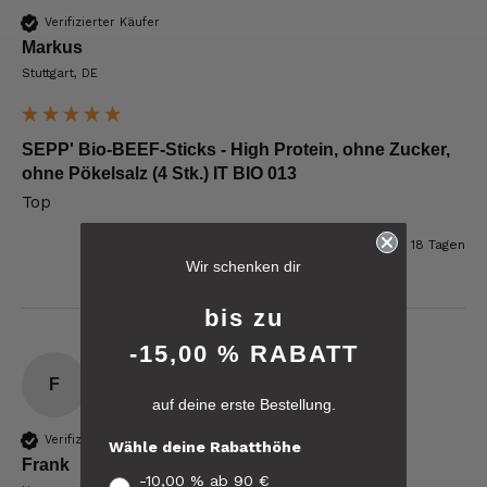
Verifizierter Käufer
Markus
Stuttgart, DE
SEPP' Bio-BEEF-Sticks - High Protein, ohne Zucker,
ohne Pökelsalz (4 Stk.) IT BIO 013
Top
6.233
Bewertungen
vor 18 Tagen
Wir schenken dir
4,8
rating
6.233
bewertungen
bis zu
-15,00 % RABATT
reviews-io
F
auf deine erste Bestellung.
4.8
/ 5
Christa
Verifizierter Käufer
Wähle deine Rabatthöhe
Verifizierter Kunde
Frank
Verifiziertes
Der Schinken schmeckt sehr gut durch die
-10,00 % ab 90 €
Kunden-