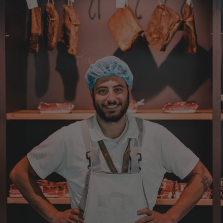
Josef
Verifizierter Kunde
Lieferung funktioniert gut. Geschmack und
Qualität sehr gut. Ich habe schon vieles
probiert und auch wieder bestellt.
5.8.2026
Norbert
Verifizierter Kunde
Qualität hervorragend, leider ist der Versand
nach Deutschland mit GLS unterirdisch. Bitte
auf DHL umstellen, auch wenn die
Versandkosten dadurch höher sein sollten.
5.8.2026
Manfred
Verifizierter Kunde
Eine super Qualität, klasse im Geschmack,
werde wieder bestellen....bin sehr zufrieden