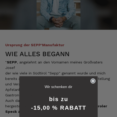
Ursprung der SEPP'Manufaktur
WIE ALLES BEGANN
"
SEPP
, angelehnt an den Vornamen meines Großvaters
Josef
der wie viele in Südtirol "Sepp" genannt wurde und mich
bereits als Kind in
die Welt der Lebensmittel
(Herstellung
6.225
Bewertungen
und Verarbeitung) in Form des Apfels (eigener
Wir schenken dir
Apfelanbau), des Weines (eigener Weinbau), und der
Gastronomie (eigenes Gasthaus/Restaurant) führte.
4,8
rating
6.226
bewertungen
bis zu
Auch damals schon durften im Weinkeller die selbst
hergestellten Hauswürste und einige
Hammen Südtiroler
-15,00 % RABATT
reviews-io
Speck zum Reifen
natürlich nie fehlen." :)