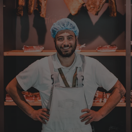
Die Qualität ist super und der Geschmack ist
wie in den Dolomieten.
4.8.2026
Hans Joerg
Verifizierter Kunde
Über die Produkte brauchen wir nicht zu
diskutieren, soweit schon probiert alles
Spitze. Der einzige Wermutstropfen ist die
Zustellung durch GLS. Dieses
Transportunternehmen ist das
unzuverlässigste das es gibt. Die liefern
Pakete die an Privatadressen gesandt
werden meistens zu Abholstationen. Es hat
mir Mühe gekostet das Paket wenigstens an
die Haustüre abgestellt zu bekommen. Bei
eventueller Wiederbestellung werde ich Sie
ersuchen , die Post in Anspruch zu nehmen.
Da wäre ich auch bereit die Transportkosten
zu tragen. Mit freundlichen Grüßen Jörg
4.8.2026