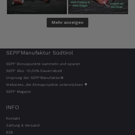
3.8.2026
Mehr anzeigen
Andreas
Verifizierter Kunde
Sehr gute Produkte. Sehr guter Geschmack.
Kammer sehr weiterentwickeln.
3.8.2026
SEPP'Manufaktur Südtirol
SEPP' Bonuspunkte sammeln und sparen
Michael
SEPP' Abo -10,00% Dauerrabatt
Verifizierter Kunde
Ursprung der SEPP'Manufaktur®
Qualitativ sehr gut bis hervorragend, etwas
Websites, die Klimaprojekte unterstützen 🌳
zu teuer.....
SEPP' Magazin
3.8.2026
INFO
Alle Bewertungen Lesen
Kontakt
Zahlung & Versand
B2B