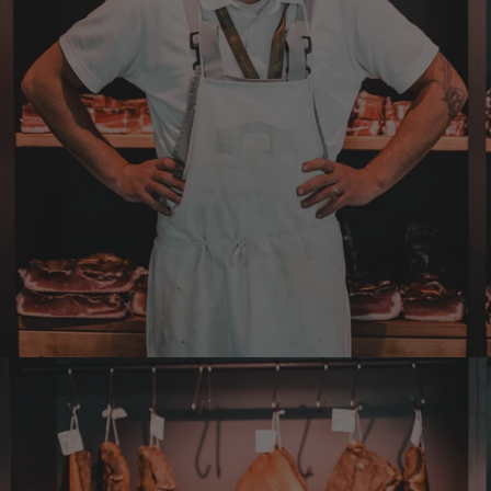
5.8.2026
Norbert
Verifizierter Kunde
Qualität hervorragend, leider ist der Versand
nach Deutschland mit GLS unterirdisch. Bitte
auf DHL umstellen, auch wenn die
Versandkosten dadurch höher sein sollten.
5.8.2026
Manfred
Verifizierter Kunde
Eine super Qualität, klasse im Geschmack,
werde wieder bestellen....bin sehr zufrieden
4.8.2026
Sven
Verifizierter Kunde