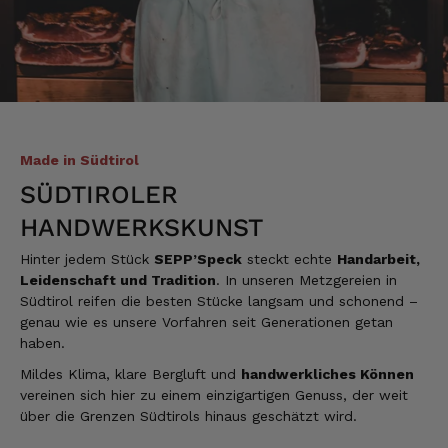
Markus
Verifizierter Kunde
Hervorragende Qualität mit Geschmack
4.8.2026
Dorothea
Made in Südtirol
Verifizierter Kunde
SÜDTIROLER
Erstklassige Ware Hervorragende Qualität
Sehr gutes Preis Leistungsverhältnis
HANDWERKSKUNST
Hinter jedem Stück
SEPP’Speck
steckt echte
Handarbeit,
4.8.2026
Leidenschaft und Tradition
. In unseren Metzgereien in
Südtirol reifen die besten Stücke langsam und schonend –
genau wie es unsere Vorfahren seit Generationen getan
Axel
haben.
Verifizierter Kunde
Mildes Klima, klare Bergluft und
handwerkliches Können
Sehr gute Ware , schnelle Zusendung. Ich bin
sehr zufrieden. Gern wieder!
vereinen sich hier zu einem einzigartigen Genuss, der weit
über die Grenzen Südtirols hinaus geschätzt wird.
4.8.2026