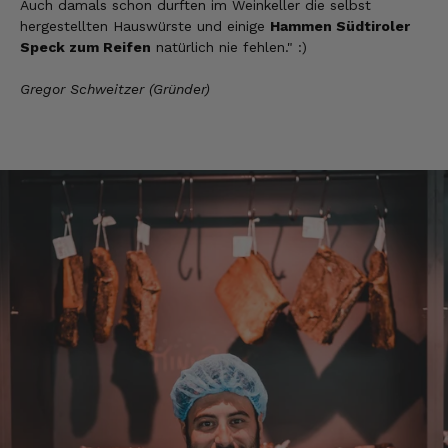
Problemen wurde sofort geholfen. Hier kann
Auch damals schon durften im Weinkeller die selbst
man ohne bedenken bestellen.
hergestellten Hauswürste und einige
Hammen Südtiroler
7.8.2026
Speck zum Reifen
natürlich nie fehlen." :)
Gregor Schweitzer (Gründer)
Steffi
Verifizierter Kunde
Sehr gute Produkte und auch eine schnelle
Lieferung. Produkte auch lange haltbar.
7.8.2026
Bernhard
Verifizierter Kunde
Die Ware wurde sehr schnell geliefert und ich
habe sie dann auch gleich probiert und es ist
natürlich ein wunderbarer Geschmack aus
Tirol und ich bin froh, dass sie so eine gute
Qualität liefert
7.8.2026