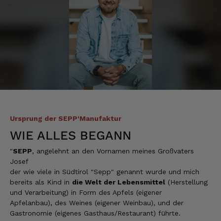
7.8.2026
Silvia
Verifizierter Kunde
Schmeckt alles sehe lecker würde und werde
immer wieder bestellen. 👍🤤🤤❤️
7.8.2026
Ellen
Ursprung der SEPP'Manufaktur
Verifizierter Kunde
Eurer Speck 🥓 ist einfach zum reinknien. Der
WIE ALLES BEGANN
Geschmack… wie auf Wolke sieben.
"
SEPP
, angelehnt an den Vornamen meines Großvaters
7.8.2026
Josef
der wie viele in Südtirol "Sepp" genannt wurde und mich
bereits als Kind in
die Welt der Lebensmittel
(Herstellung
Wolfgang
und Verarbeitung) in Form des Apfels (eigener
Verifizierter Kunde
Apfelanbau), des Weines (eigener Weinbau), und der
Qualität, Geschmack die Lieferung und die
Gastronomie (eigenes Gasthaus/Restaurant) führte.
Verpackung, alles super. Bei kleinen