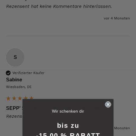
Rezensent hat keine Kommentare hinterlassen.
vor 4 Monaten
S
Verifizierter Käufer
Sabine
Wiesbaden, DE
6.239
Bewertungen
SEPP' Speck-Tuch 100% BIO-Baumwolle
Wir schenken dir
Rezensent hat keine Kommentare hinterlassen.
4,8
rating
6.237
bewertungen
bis zu
vor 4 Monaten
-15,00 % RABATT