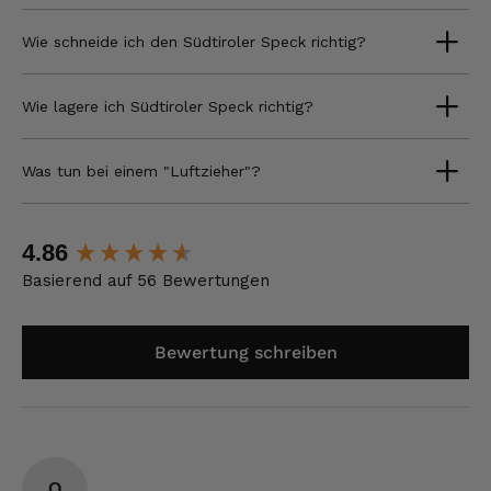
Wie schneide ich den Südtiroler Speck richtig?
Wie lagere ich Südtiroler Speck richtig?
Was tun bei einem "Luftzieher"?
New content loaded
4.86
Basierend auf 56 Bewertungen
Bewertung schreiben
O