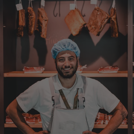
7.8.2026
Anonym
Verifizierter Kunde
Bisher alles lecker und gut.
7.8.2026
Roland
Verifizierter Kunde
Hallo Ich konnte erst heute mein Paket
abholen , bin sehr überrascht kann Euch nur
weiter empfehlen Lg Roland Rihaczek
6.8.2026
Thorsten
Verifizierter Kunde
Die Abläufe sind super einfach. Die Ware hat
eine sensationelle Qualität und die Lieferung