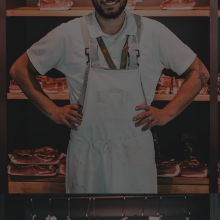
Christa
Verifizierter Kunde
Der Schinken schmeckt sehr gut durch die
Bergkräuter. Ich würde mir wünschen
einzelne Teile zu bestellen. Meistens sind es
Pakete. Bin Rentnerin und brauche nicht so
viel.
7.8.2026
Ulrich
Verifizierter Kunde
Tolles Angebot, Qualität und Geschmack -
Note 1
7.8.2026
Elfi
Verifizierter Kunde
Man gibt sich sehr viel Mühe mit meine
Wünsche zu erfüllen !! Vielen Dank dafür!!