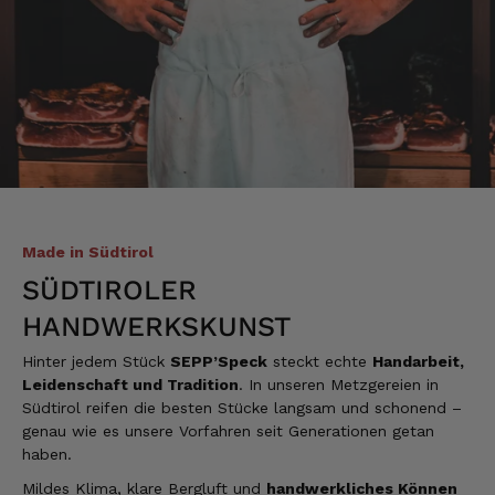
erfolgt schnell und zuverlässig. 👍
6.8.2026
Hans-Jürgen
Verifizierter Kunde
alles super geschmeckt
6.8.2026
Made in Südtirol
Alle Bewertungen Lesen
SÜDTIROLER
HANDWERKSKUNST
Hinter jedem Stück
SEPP’Speck
steckt echte
Handarbeit,
Leidenschaft und Tradition
. In unseren Metzgereien in
Südtirol reifen die besten Stücke langsam und schonend –
genau wie es unsere Vorfahren seit Generationen getan
haben.
Mildes Klima, klare Bergluft und
handwerkliches Können