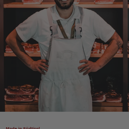
Axel
Verifizierter Kunde
Sehr gute Ware , schnelle Zusendung. Ich bin
sehr zufrieden. Gern wieder!
4.8.2026
Sebastian
Verifizierter Kunde
... schnelle Lieferung, super Service und die
Ware( Probierpaket und Speck "Herzstück")
sieht hervorragend aus und schmeckt auch
dementsprechend...
4.8.2026
Mathias
Verifizierter Kunde
Die Verpackung hatte beim Transport sehr
beschädigt. Aber sonst war alles super!!!
Made in Südtirol