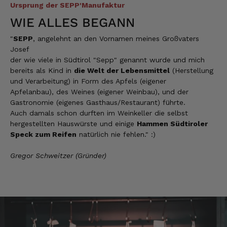
5.8.2026
Ursprung der SEPP'Manufaktur
WIE ALLES BEGANN
Josef
"
SEPP
, angelehnt an den Vornamen meines Großvaters
Verifizierter Kunde
Josef
Lieferung funktioniert gut. Geschmack und
der wie viele in Südtirol "Sepp" genannt wurde und mich
Qualität sehr gut. Ich habe schon vieles
bereits als Kind in
die Welt der Lebensmittel
(Herstellung
probiert und auch wieder bestellt.
und Verarbeitung) in Form des Apfels (eigener
5.8.2026
Apfelanbau), des Weines (eigener Weinbau), und der
Gastronomie (eigenes Gasthaus/Restaurant) führte.
Auch damals schon durften im Weinkeller die selbst
Norbert
hergestellten Hauswürste und einige
Hammen Südtiroler
Verifizierter Kunde
Speck zum Reifen
natürlich nie fehlen." :)
Qualität hervorragend, leider ist der Versand
nach Deutschland mit GLS unterirdisch. Bitte
Gregor Schweitzer (Gründer)
auf DHL umstellen, auch wenn die
Versandkosten dadurch höher sein sollten.
5.8.2026
Manfred
Verifizierter Kunde