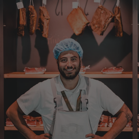
Eine super Qualität, klasse im Geschmack,
werde wieder bestellen....bin sehr zufrieden
4.8.2026
Sven
Verifizierter Kunde
Die Qualität ist super und der Geschmack ist
wie in den Dolomieten.
4.8.2026
Hans Joerg
Verifizierter Kunde
Über die Produkte brauchen wir nicht zu
diskutieren, soweit schon probiert alles
Spitze. Der einzige Wermutstropfen ist die
Zustellung durch GLS. Dieses
Transportunternehmen ist das
unzuverlässigste das es gibt. Die liefern
Pakete die an Privatadressen gesandt
werden meistens zu Abholstationen. Es hat