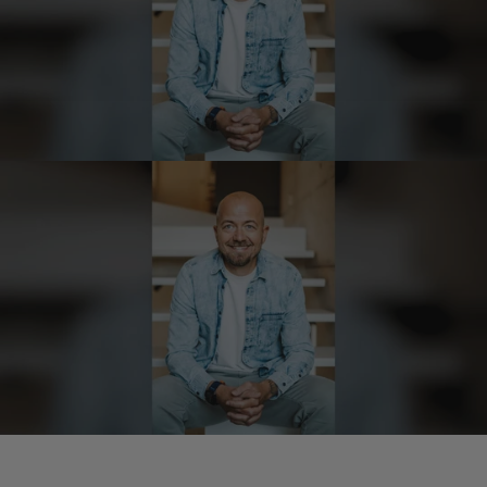
Hans-Jürgen
Verifizierter Kunde
alles super geschmeckt
6.8.2026
Frank
Verifizierter Kunde
Was ich bisher gegessen habe, war sehr
lecker!
6.8.2026
Heinrich
Verifizierter Kunde
der Schinken war fest und kernig
ausgewogener Geschmack- ich habe schon
wieder nachbestellt.