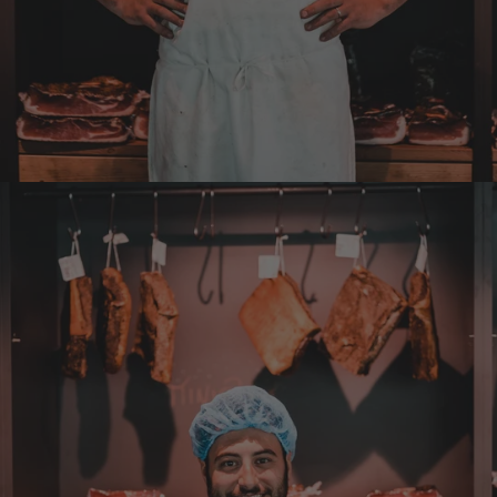
mir Mühe gekostet das Paket wenigstens an
die Haustüre abgestellt zu bekommen. Bei
eventueller Wiederbestellung werde ich Sie
ersuchen , die Post in Anspruch zu nehmen.
Da wäre ich auch bereit die Transportkosten
zu tragen. Mit freundlichen Grüßen Jörg
4.8.2026
Markus
Verifizierter Kunde
Hervorragende Qualität mit Geschmack
4.8.2026
Dorothea
Verifizierter Kunde
Erstklassige Ware Hervorragende Qualität
Sehr gutes Preis Leistungsverhältnis
4.8.2026