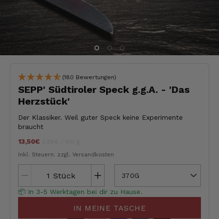
(180 Bewertungen)
SEPP' Südtiroler Speck g.g.A. - 'Das
Herzstück'
Der Klassiker. Weil guter Speck keine Experimente
braucht
13,50€
Stückpreis
pro
jeder
3,65€
/
100 g
Inkl. Steuern.
zzgl. Versandkosten
Stück
370G
📦 In 3-5 Werktagen bei dir zu Hause.
IN MEINE TASCHE