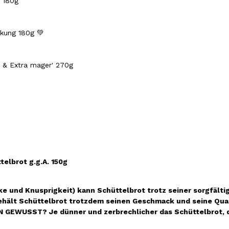
 180g
kung 180g 💚
ne & Extra mager' 270g
elbrot g.g.A. 150g
e und Knusprigkeit) kann Schüttelbrot trotz seiner sorgfälti
behält Schüttelbrot trotzdem seinen Geschmack und seine Qua
 GEWUSST? Je dünner und zerbrechlicher das Schüttelbrot, de