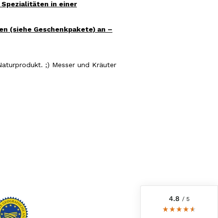
pezialitäten in einer
en (siehe Geschenkpakete) an –
Naturprodukt. ;) Messer und Kräuter
6.239
Bewertungen
4,8
rating
6.241
bewertungen
reviews-io
4.8
/ 5
Anonym
Verifizierter Kunde