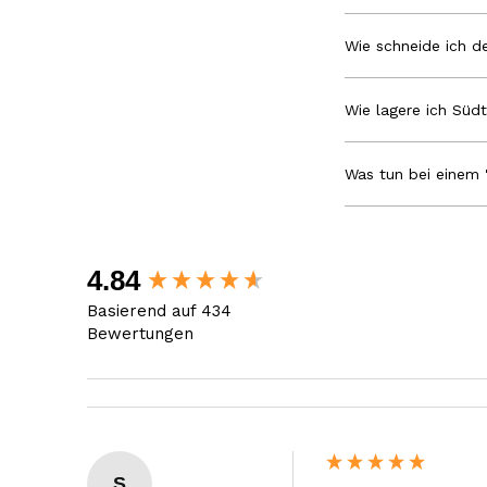
Wie schneide ich de
Wie lagere ich Südt
Was tun bei einem 
New content loaded
4.84
Basierend auf 434
Bewertungen
S