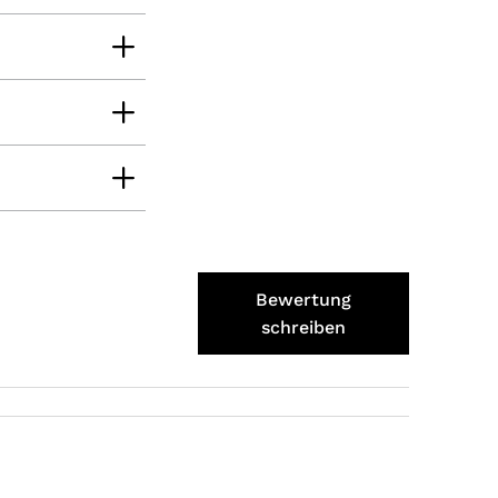
Verifizierter Kunde
Schmeckt alles sehe lecker würde und werde
immer wieder bestellen. 👍🤤🤤❤️
7.8.2026
Ellen
Verifizierter Kunde
Eurer Speck 🥓 ist einfach zum reinknien. Der
Geschmack… wie auf Wolke sieben.
7.8.2026
Bewertung
Wolfgang
schreiben
Verifizierter Kunde
Qualität, Geschmack die Lieferung und die
Verpackung, alles super. Bei kleinen
Problemen wurde sofort geholfen. Hier kann
man ohne bedenken bestellen.
7.8.2026