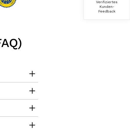
Verifiziertes
Der Schinken ist unser Favorit. Einfach
Kunden-
köstlich und ruckzuck aufgegessen!!!!!!!
Feedback
Deshalb haben wir einen Vorrat angelegt.
7.8.2026
FAQ)
Ulrich Karl
Verifizierter Kunde
1 A Qualität, preiswert und schnell. Gern
wieder. Danke!
7.8.2026
Stefan
Verifizierter Kunde
Top Ware. Top Lieferung. Immer wieder👍
7.8.2026
Silvia