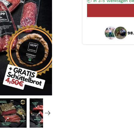
📦 In 3-5 Werktagen be
98