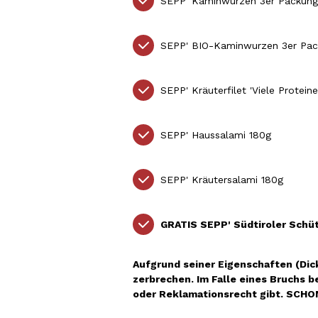
SEPP' Kaminwurzen 3er Packung
SEPP' BIO-Kaminwurzen 3er Pac
SEPP' Kräuterfilet 'Viele Protei
SEPP' Haussalami 180g
SEPP' Kräutersalami 180g
GRATIS SEPP' Südtiroler Schütt
Aufgrund seiner Eigenschaften (Dick
zerbrechen. Im Falle eines Bruchs 
oder Reklamationsrecht gibt. SCHON