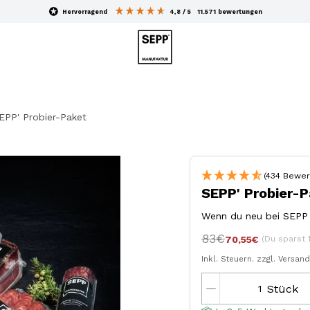
hervorragend
4,8
/ 5
11.571
bewertungen
EPP' Probier-Paket
(434 Bewer
SEPP' Probier-
Wenn du neu bei SEPP b
83€
(Du sparst 
70,55€
Inkl. Steuern.
zzgl. Versan
Stück