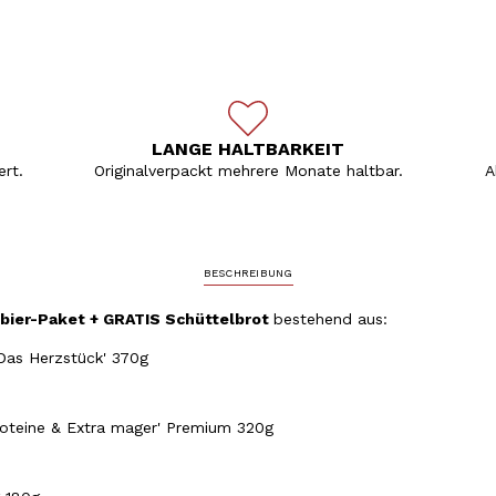
LANGE HALTBARKEIT
rt.
Originalverpackt mehrere Monate haltbar.
A
BESCHREIBUNG
bier-Paket
+ GRATIS Schüttelbrot
bestehend aus:
'Das Herzstück' 370g
Proteine & Extra mager' Premium 320g