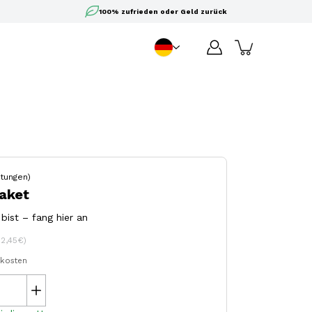
100% zufrieden oder Geld zurück
DE
Sprache
tungen)
Paket
ist – fang hier an
12,45€)
dkosten