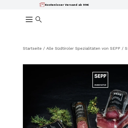
Inhalte
Kostenloser Versand ab 99€
überspringen
Suchen
Startseite
/
Alle Südtiroler Spezialitäten von SEPP
/
S
Bild-
Lightbox
öffnen