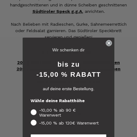
handgeschnittenen und in dünne Scheiben geschnittenen
Südtiroler Speck g.g.A.
anrichten.
Nach Belieben mit Radieschen, Gurke, Sahnemeerrettich
oder Feldsalat garnieren. Das Südtiroler Speckbrett
servieren und genießen!
6.244
Bewertungen
*****
Wir schenken dir
Zutaten für 4 Personen:
200 g Südtiroler Speck g.g.A. handgeschnitten
4,8
rating
6.243
bewertungen
bis zu
200 g Südtiroler Speck g.g.A. in feine Scheiben
-15,00 % RABATT
geschnitten
reviews-io
200 g Südtiroler Speck g.g.A.
gefüllte Speckkartoffeln
auf deine erste Bestellung.
4.8
/ 5
Olivenöl
Helmut
Wähle deine Rabatthöhe
4 Radieschen
Verifizierter Kunde
Verifiziertes
40 g Sahnemeerrettich
Sehr gute Originalqualität
-10,00 % ab 90 €
Kunden-
Salz und Pfeffer
Warenwert
Feedback
8.8.2026
-15,00 % ab 120€ Warenwert
*****
Rezept: Herbert Hintner