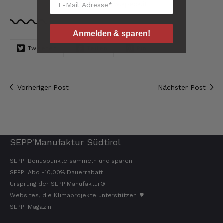
Josef
Quelle: www.speck.it
Verifizierter Kunde
Seit ich SEPP-Manufaktur kenne, bestelle ich
nur noch da. Große Auswahl, für jeden ist
Anmelden & sparen!
was dabei. Für mich passt die Preis-Leistung
ebenso. Ich bleib dabei.
Tweeten
Teilen
Pin
8.8.2026
Vorheriger Post
Nächster Post
Tatsiana
Verifizierter Kunde
Schnelle Lieferung.Sehr zufrieden.Danke.
8.8.2026
SEPP'Manufaktur Südtirol
SEPP' Bonuspunkte sammeln und sparen
Jörg
Verifizierter Kunde
SEPP' Abo -10,00% Dauerrabatt
Lecker Probierpaket, schnelle Lieferung. Top
Ursprung der SEPP'Manufaktur®
8.8.2026
Websites, die Klimaprojekte unterstützen 🌳
SEPP' Magazin