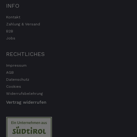
Kerstin
INFO
Verifizierter Kunde
Die Produkte finde ich immer wieder sehr
Kontakt
gut, Bestelle sie wieder 😋
Zahlung & Versand
7.8.2026
B2B
Jobs
Anonym
RECHTLICHES
Verifizierter Kunde
Der Schinken ist unser Favorit. Einfach
Impressum
köstlich und ruckzuck aufgegessen!!!!!!!
Deshalb haben wir einen Vorrat angelegt.
AGB
7.8.2026
Datenschutz
Cookies
Widerrufsbelehrung
Ulrich Karl
Vertrag widerrufen
Verifizierter Kunde
1 A Qualität, preiswert und schnell. Gern
wieder. Danke!
7.8.2026