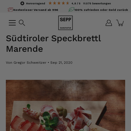
Inhalte
hervorragend
4,8
/ 5
11.575
bewertungen
überspringen
Kostenloser Versand ab 99€
100% zufrieden oder Geld zurück
Suchen
Südtiroler Speckbrettl
Marende
Von Gregor Schweitzer
Sep 21, 2020