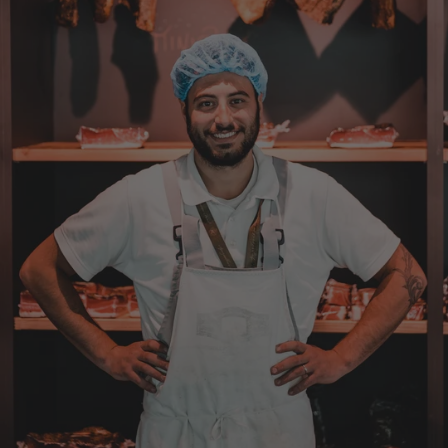
Hans Joerg
Verifizierter Kunde
Über die Produkte brauchen wir nicht zu
diskutieren, soweit schon probiert alles
Spitze. Der einzige Wermutstropfen ist die
Zustellung durch GLS. Dieses
Transportunternehmen ist das
unzuverlässigste das es gibt. Die liefern
Pakete die an Privatadressen gesandt
werden meistens zu Abholstationen. Es hat
mir Mühe gekostet das Paket wenigstens an
die Haustüre abgestellt zu bekommen. Bei
eventueller Wiederbestellung werde ich Sie
ersuchen , die Post in Anspruch zu nehmen.
Da wäre ich auch bereit die Transportkosten
zu tragen. Mit freundlichen Grüßen Jörg
4.8.2026
Markus
Verifizierter Kunde
Hervorragende Qualität mit Geschmack
4.8.2026