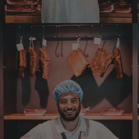
Dorothea
Verifizierter Kunde
Erstklassige Ware Hervorragende Qualität
Sehr gutes Preis Leistungsverhältnis
4.8.2026
Axel
Verifizierter Kunde
Sehr gute Ware , schnelle Zusendung. Ich bin
sehr zufrieden. Gern wieder!
4.8.2026
Sebastian
Verifizierter Kunde
... schnelle Lieferung, super Service und die
Ware( Probierpaket und Speck "Herzstück")