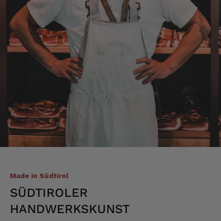
sieht hervorragend aus und schmeckt auch
dementsprechend...
4.8.2026
Mathias
Verifizierter Kunde
Die Verpackung hatte beim Transport sehr
beschädigt. Aber sonst war alles super!!!
Gruß Mathias Gotthold
3.8.2026
Alle Bewertungen Lesen
Made in Südtirol
SÜDTIROLER
HANDWERKSKUNST