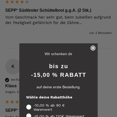
SEPP' Südtiroler Schüttelbrot g.g.A. (2 Stk.)
Vom Geschmack her sehr gut, beim zubeißen aufgrund 
der Festigkeit gefährlich für die Zähne...
vor 2 Monaten
6.229
Bewertungen
Wir schenken dir
4,8
rating
6.229
bewertungen
bis zu
K
-15,00 % RABATT
reviews-io
Verifizierter Käufer
Klaus
auf deine erste Bestellung.
4.8
/ 5
Siegen, Deutschland
Roland
Wähle deine Rabatthöhe
Verifizierter Kunde
Verifiziertes
Hallo Ich konnte erst heute mein Paket
-10,00 % ab 90 €
Kunden-
abholen , bin sehr überrascht kann Euch nur
Warenwert
Feedback
SEPP' Südtiroler Schüttelbrot g.g.A. (2 Stk.)
weiter empfehlen Lg Roland Rihaczek
-15,00 % ab 120€ Warenwert