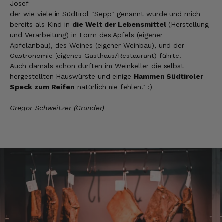
Josef
Qualität hervorragend, leider ist der Versand
der wie viele in Südtirol "Sepp" genannt wurde und mich
nach Deutschland mit GLS unterirdisch. Bitte
auf DHL umstellen, auch wenn die
bereits als Kind in
die Welt der Lebensmittel
(Herstellung
Versandkosten dadurch höher sein sollten.
und Verarbeitung) in Form des Apfels (eigener
5.8.2026
Apfelanbau), des Weines (eigener Weinbau), und der
Gastronomie (eigenes Gasthaus/Restaurant) führte.
Auch damals schon durften im Weinkeller die selbst
hergestellten Hauswürste und einige
Hammen Südtiroler
Manfred
Speck zum Reifen
natürlich nie fehlen." :)
Verifizierter Kunde
Eine super Qualität, klasse im Geschmack,
werde wieder bestellen....bin sehr zufrieden
Gregor Schweitzer (Gründer)
4.8.2026
Sven
Verifizierter Kunde
Die Qualität ist super und der Geschmack ist
wie in den Dolomieten.
4.8.2026