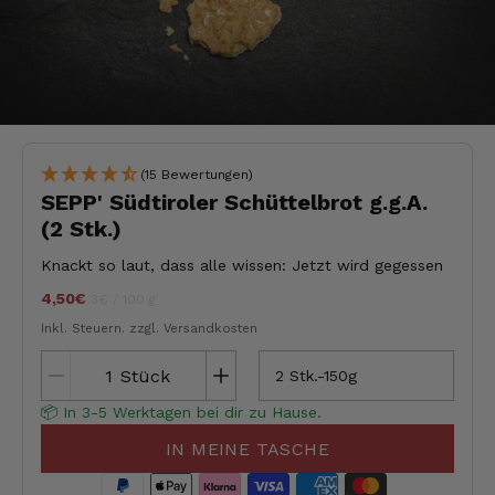
(15 Bewertungen)
SEPP' Südtiroler Schüttelbrot g.g.A.
(2 Stk.)
Knackt so laut, dass alle wissen: Jetzt wird gegessen
4,50€
Stückpreis
pro
jeder
3€
/
100 g
Inkl. Steuern.
zzgl. Versandkosten
Stück
2 Stk.-150g
📦 In 3-5 Werktagen bei dir zu Hause.
IN MEINE TASCHE