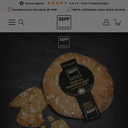
Inhalte
hervorragend
4,8
/ 5
11.547
bewertungen
überspringen
Kostenloser Versand ab 99€
100% zufrieden oder Geld zurück
Suchen
Bild-
Lightbox
öffnen