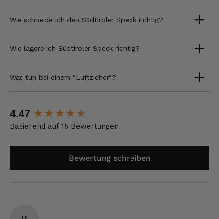
Wie schneide ich den Südtiroler Speck richtig?
Wie lagere ich Südtiroler Speck richtig?
Was tun bei einem "Luftzieher"?
New content loaded
4.47
Basierend auf 15 Bewertungen
Bewertung schreiben