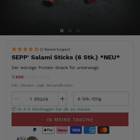
(2 Bewertungen)
SEPP' Salami Sticks (6 Stk.) *NEU*
Der würzige Protein-Snack für unterwegs
7,90€
Stückpreis
pro
jeder
6,58€
/
100 g
Inkl. Steuern.
zzgl. Versandkosten
Stück
6 Stk.-120g
📦 In 3-5 Werktagen bei dir zu Hause.
IN MEINE TASCHE