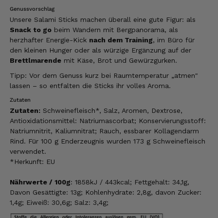
Genussvorschlag
Unsere Salami Sticks machen überall eine gute Figur: als
Snack to go
beim Wandern mit Bergpanorama, als
herzhafter Energie-Kick
nach dem Training
, im Büro für
den kleinen Hunger oder als würzige Ergänzung auf der
Brettlmarende
mit Käse, Brot und Gewürzgurken.
Tipp: Vor dem Genuss kurz bei Raumtemperatur „atmen"
lassen – so entfalten die Sticks ihr volles Aroma.
Zutaten
Zutaten:
Schweinefleisch*, Salz, Aromen, Dextrose,
Antioxidationsmittel: Natriumascorbat; Konservierungsstoff:
Natriumnitrit, Kaliumnitrat; Rauch, essbarer Kollagendarm
Rind. Für 100 g Enderzeugnis wurden 173 g Schweinefleisch
verwendet.
*Herkunft: EU
Nährwerte / 100g
: 1858kJ / 443kcal; Fettgehalt: 34,1g,
Davon Gesättigte: 13g; Kohlenhydrate: 2,8g, davon Zucker:
1,4g; Eiweiß: 30,6g; Salz: 3,4g;