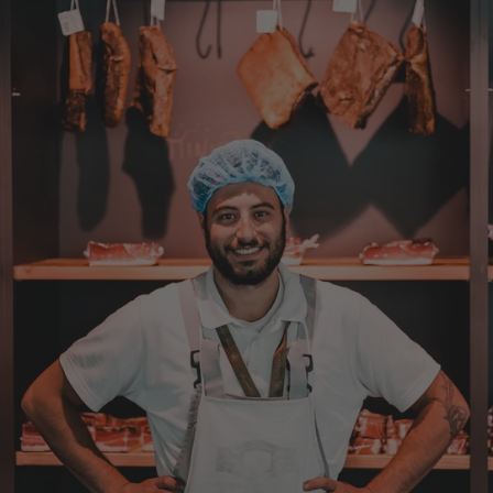
Verifizierter Kunde
Geschmacklich hervorragend
9.8.2026
Werner
Verifizierter Kunde
War alles lecker, der Brettlspeck war aber
der Favorit, etwas Fett muss sein
8.8.2026
Helmut
Verifizierter Kunde
Sehr gute Originalqualität
8.8.2026
Josef
Verifizierter Kunde
Seit ich SEPP-Manufaktur kenne, bestelle ich