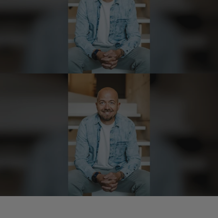
Redzic
Verifizierter Kunde
Die Produkte sind einfach der Hammer.
Danke dafür
10.8.2026
Hans-Dieter
Verifizierter Kunde
Gelieferter Speck ist okay und schmeckt
auch sehr gut. Lieferzeit geht so.
9.8.2026
Michael
Verifizierter Kunde
Super Ware gerne wieder
9.8.2026