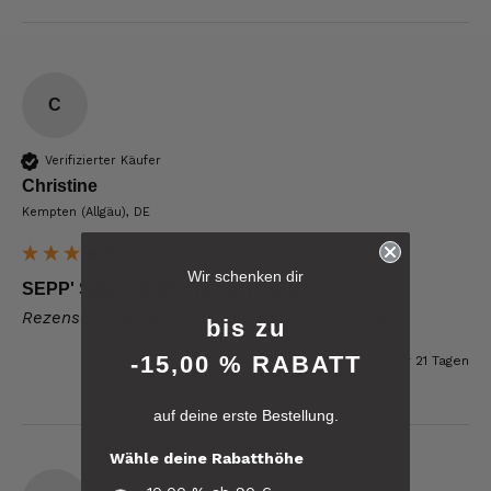
C
Verifizierter Käufer
Christine
Kempten (Allgäu), DE
6.257
Bewertungen
Wir schenken dir
SEPP' Salami Sticks (6 Stk.) *NEU*
Rezensent hat keine Kommentare hinterlassen.
4,8
rating
6.257
bewertungen
bis zu
-15,00 % RABATT
vor 21 Tagen
reviews-io
auf deine erste Bestellung.
4.8
/ 5
Andreas
Wähle deine Rabatthöhe
Verifizierter Kunde
Verifiziertes
Die Ware selbst ist absolut spitzenmäßig!