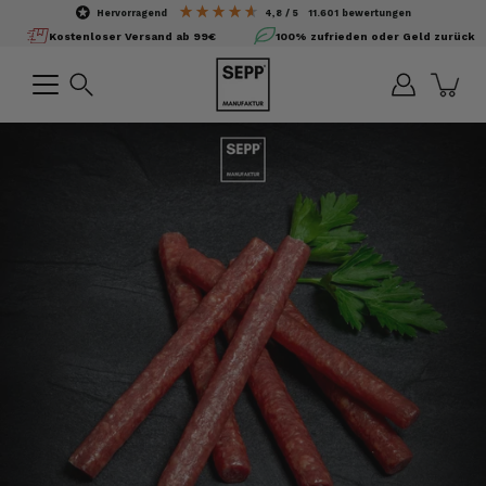
Inhalte
hervorragend
4,8
/ 5
11.601
bewertungen
überspringen
Kostenloser Versand ab 99€
100% zufrieden oder Geld zurück
Suchen
Bild-
Lightbox
öffnen