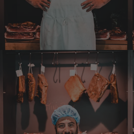
nur noch da. Große Auswahl, für jeden ist
was dabei. Für mich passt die Preis-Leistung
ebenso. Ich bleib dabei.
8.8.2026
Tatsiana
Verifizierter Kunde
Schnelle Lieferung.Sehr zufrieden.Danke.
8.8.2026
Jörg
Verifizierter Kunde
Lecker Probierpaket, schnelle Lieferung. Top
8.8.2026
Alle Bewertungen Lesen