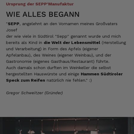
Ursprung der SEPP'Manufaktur
Ron
WIE ALLES BEGANN
Verifizierter Kunde
fantastische Ware + schneller Versand!!!
"
SEPP
, angelehnt an den Vornamen meines Großvaters
Josef
9.8.2026
der wie viele in Südtirol "Sepp" genannt wurde und mich
bereits als Kind in
die Welt der Lebensmittel
(Herstellung
und Verarbeitung) in Form des Apfels (eigener
Anonym
Apfelanbau), des Weines (eigener Weinbau), und der
Verifizierter Kunde
Gastronomie (eigenes Gasthaus/Restaurant) führte.
Super Qualität. Geschmacklich hervorragend.
Auch damals schon durften im Weinkeller die selbst
9.8.2026
hergestellten Hauswürste und einige
Hammen Südtiroler
Speck zum Reifen
natürlich nie fehlen." :)
Anonym
Gregor Schweitzer (Gründer)
Verifizierter Kunde
Die Produkte von Euch sind super.
9.8.2026
Roberto