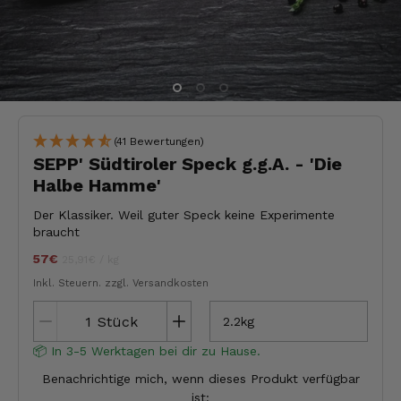
(41 Bewertungen)
SEPP' Südtiroler Speck g.g.A. - 'Die
Halbe Hamme'
Der Klassiker. Weil guter Speck keine Experimente
braucht
57€
Stückpreis
pro
jeder
25,91€
/
kg
Inkl. Steuern.
zzgl. Versandkosten
Stück
2.2kg
📦 In 3-5 Werktagen bei dir zu Hause.
Benachrichtige mich, wenn dieses Produkt verfügbar
ist: