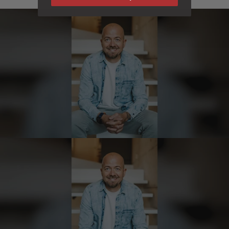
Die Abläufe sind super einfach. Die Ware hat
eine sensationelle Qualität und die Lieferung
erfolgt schnell und zuverlässig. 👍
6.8.2026
Hans-Jürgen
Verifizierter Kunde
alles super geschmeckt
6.8.2026
Frank
Verifizierter Kunde
Was ich bisher gegessen habe, war sehr
lecker!
6.8.2026
Heinrich
Verifizierter Kunde