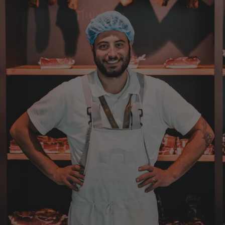
4.8.2026
Axel
Verifizierter Kunde
Sehr gute Ware , schnelle Zusendung. Ich bin
sehr zufrieden. Gern wieder!
4.8.2026
Sebastian
Verifizierter Kunde
... schnelle Lieferung, super Service und die
Ware( Probierpaket und Speck "Herzstück")
sieht hervorragend aus und schmeckt auch
dementsprechend...
4.8.2026
Mathias