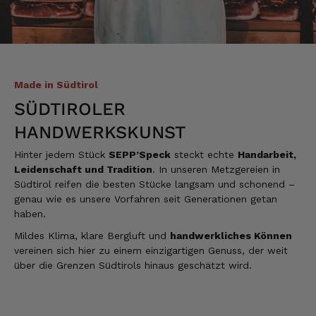
Verifizierter Kunde
Die Verpackung hatte beim Transport sehr
beschädigt. Aber sonst war alles super!!!
Gruß Mathias Gotthold
3.8.2026
Made in Südtirol
SÜDTIROLER
Alle Bewertungen Lesen
HANDWERKSKUNST
Hinter jedem Stück
SEPP’Speck
steckt echte
Handarbeit,
Leidenschaft und Tradition
. In unseren Metzgereien in
Südtirol reifen die besten Stücke langsam und schonend –
genau wie es unsere Vorfahren seit Generationen getan
haben.
Mildes Klima, klare Bergluft und
handwerkliches Können
vereinen sich hier zu einem einzigartigen Genuss, der weit
über die Grenzen Südtirols hinaus geschätzt wird.