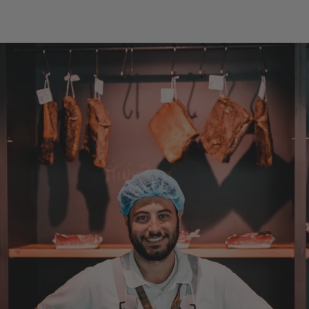
Manfred
Verifizierter Kunde
Eine super Qualität, klasse im Geschmack,
werde wieder bestellen....bin sehr zufrieden
4.8.2026
Sven
Verifizierter Kunde
Die Qualität ist super und der Geschmack ist
wie in den Dolomieten.
4.8.2026
Hans Joerg
Verifizierter Kunde
Über die Produkte brauchen wir nicht zu
diskutieren, soweit schon probiert alles
Spitze. Der einzige Wermutstropfen ist die
Zustellung durch GLS. Dieses