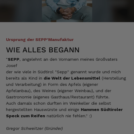
der Schinken war fest und kernig
ausgewogener Geschmack- ich habe schon
wieder nachbestellt.
5.8.2026
Ursprung der SEPP'Manufaktur
Josef
Verifizierter Kunde
WIE ALLES BEGANN
Lieferung funktioniert gut. Geschmack und
Qualität sehr gut. Ich habe schon vieles
"
SEPP
, angelehnt an den Vornamen meines Großvaters
probiert und auch wieder bestellt.
Josef
5.8.2026
der wie viele in Südtirol "Sepp" genannt wurde und mich
bereits als Kind in
die Welt der Lebensmittel
(Herstellung
und Verarbeitung) in Form des Apfels (eigener
Apfelanbau), des Weines (eigener Weinbau), und der
Norbert
Verifizierter Kunde
Gastronomie (eigenes Gasthaus/Restaurant) führte.
Qualität hervorragend, leider ist der Versand
Auch damals schon durften im Weinkeller die selbst
nach Deutschland mit GLS unterirdisch. Bitte
hergestellten Hauswürste und einige
Hammen Südtiroler
auf DHL umstellen, auch wenn die
Speck zum Reifen
natürlich nie fehlen." :)
Versandkosten dadurch höher sein sollten.
5.8.2026
Gregor Schweitzer (Gründer)