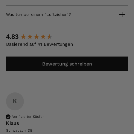
Was tun bei einem "Luftzieher"?
New content loaded
4.83
Basierend auf 41 Bewertungen
Bewertung schreiben
K
Verifizierter Käufer
Klaus
Schwabach, DE