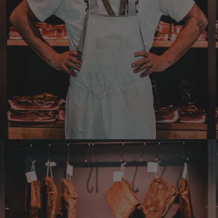
Transportunternehmen ist das
unzuverlässigste das es gibt. Die liefern
Pakete die an Privatadressen gesandt
werden meistens zu Abholstationen. Es hat
mir Mühe gekostet das Paket wenigstens an
die Haustüre abgestellt zu bekommen. Bei
eventueller Wiederbestellung werde ich Sie
ersuchen , die Post in Anspruch zu nehmen.
Da wäre ich auch bereit die Transportkosten
zu tragen. Mit freundlichen Grüßen Jörg
4.8.2026
Markus
Verifizierter Kunde
Hervorragende Qualität mit Geschmack
4.8.2026
Dorothea
Verifizierter Kunde
Erstklassige Ware Hervorragende Qualität
Sehr gutes Preis Leistungsverhältnis