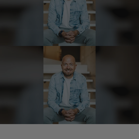
Hans-Jürgen
Verifizierter Kunde
alles super geschmeckt
6.8.2026
Frank
Verifizierter Kunde
Was ich bisher gegessen habe, war sehr
lecker!
6.8.2026
Heinrich
Verifizierter Kunde
der Schinken war fest und kernig
ausgewogener Geschmack- ich habe schon
wieder nachbestellt.