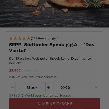
(249 Bewertungen)
SEPP' Südtiroler Speck g.g.A. - 'Das
Viertel'
Der Klassiker. Weil guter Speck keine Experimente
braucht
23,90€
Stückpreis
pro
jeder
26,56€
/
kg
Inkl. Steuern.
zzgl. Versandkosten
Stück
900G
📦 In 3-5 Werktagen bei dir zu Hause.
IN MEINE TASCHE