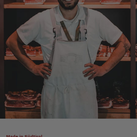
Axel
Verifizierter Kunde
Sehr gute Ware , schnelle Zusendung. Ich bin
sehr zufrieden. Gern wieder!
4.8.2026
Sebastian
Verifizierter Kunde
... schnelle Lieferung, super Service und die
Ware( Probierpaket und Speck "Herzstück")
sieht hervorragend aus und schmeckt auch
dementsprechend...
4.8.2026
Mathias
Verifizierter Kunde
Die Verpackung hatte beim Transport sehr
beschädigt. Aber sonst war alles super!!!
Made in Südtirol