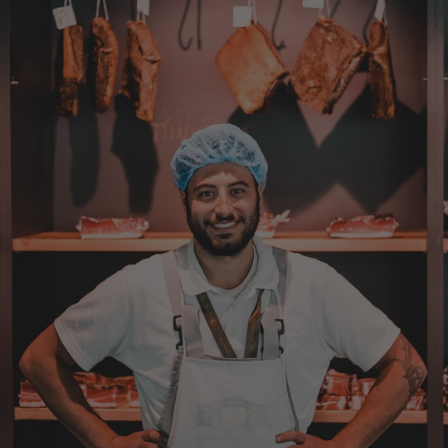
Eine super Qualität, klasse im Geschmack,
werde wieder bestellen....bin sehr zufrieden
4.8.2026
Sven
Verifizierter Kunde
Die Qualität ist super und der Geschmack ist
wie in den Dolomieten.
4.8.2026
Hans Joerg
Verifizierter Kunde
Über die Produkte brauchen wir nicht zu
diskutieren, soweit schon probiert alles
Spitze. Der einzige Wermutstropfen ist die
Zustellung durch GLS. Dieses
Transportunternehmen ist das
unzuverlässigste das es gibt. Die liefern
Pakete die an Privatadressen gesandt
werden meistens zu Abholstationen. Es hat