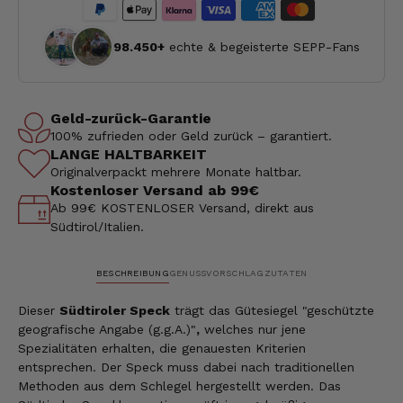
98.450+
echte & begeisterte SEPP-Fans
Geld-zurück-Garantie
100% zufrieden oder Geld zurück – garantiert.
LANGE HALTBARKEIT
Originalverpackt mehrere Monate haltbar.
Kostenloser Versand ab 99€
Ab 99€ KOSTENLOSER Versand, direkt aus
Südtirol/Italien.
BESCHREIBUNG
GENUSSVORSCHLAG
ZUTATEN
Dieser
Südtiroler Speck
trägt das Gütesiegel "geschützte
geografische Angabe (g.g.A.)"
,
welches nur jene
Spezialitäten erhalten, die genauesten Kriterien
entsprechen. Der Speck muss dabei nach traditionellen
Methoden aus dem Schlegel hergestellt werden. Das