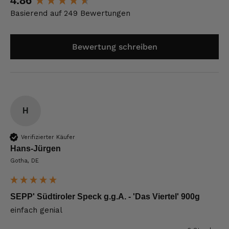
4.86
Basierend auf 249 Bewertungen
Bewertung schreiben
H
Verifizierter Käufer
Hans-Jürgen
Gotha, DE
SEPP' Südtiroler Speck g.g.A. - 'Das Viertel' 900g
einfach genial