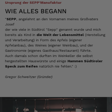
5.8.2026
Ursprung der SEPP'Manufaktur
WIE ALLES BEGANN
Josef
"
SEPP
, angelehnt an den Vornamen meines Großvaters
Verifizierter Kunde
Josef
Lieferung funktioniert gut. Geschmack und
der wie viele in Südtirol "Sepp" genannt wurde und mich
Qualität sehr gut. Ich habe schon vieles
bereits als Kind in
die Welt der Lebensmittel
(Herstellung
probiert und auch wieder bestellt.
und Verarbeitung) in Form des Apfels (eigener
5.8.2026
Apfelanbau), des Weines (eigener Weinbau), und der
Gastronomie (eigenes Gasthaus/Restaurant) führte.
Auch damals schon durften im Weinkeller die selbst
Norbert
hergestellten Hauswürste und einige
Hammen Südtiroler
Verifizierter Kunde
Speck zum Reifen
natürlich nie fehlen." :)
Qualität hervorragend, leider ist der Versand
nach Deutschland mit GLS unterirdisch. Bitte
Gregor Schweitzer (Gründer)
auf DHL umstellen, auch wenn die
Versandkosten dadurch höher sein sollten.
5.8.2026
Manfred
Verifizierter Kunde