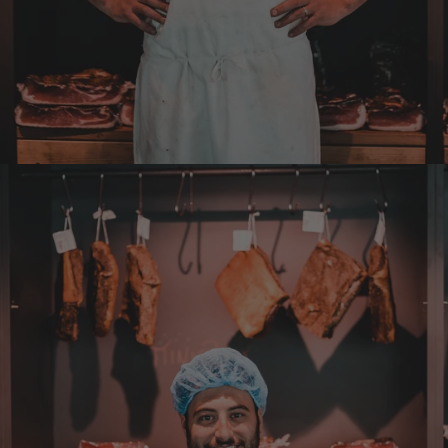
mir Mühe gekostet das Paket wenigstens an
die Haustüre abgestellt zu bekommen. Bei
eventueller Wiederbestellung werde ich Sie
ersuchen , die Post in Anspruch zu nehmen.
Da wäre ich auch bereit die Transportkosten
zu tragen. Mit freundlichen Grüßen Jörg
4.8.2026
Markus
Verifizierter Kunde
Hervorragende Qualität mit Geschmack
4.8.2026
Dorothea
Verifizierter Kunde
Erstklassige Ware Hervorragende Qualität
Sehr gutes Preis Leistungsverhältnis
4.8.2026