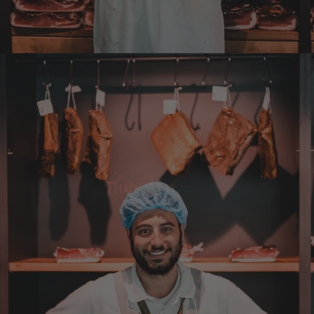
Ulrich Karl
Verifizierter Kunde
1 A Qualität, preiswert und schnell. Gern
wieder. Danke!
7.8.2026
Stefan
Verifizierter Kunde
Top Ware. Top Lieferung. Immer wieder👍
7.8.2026
Silvia
Verifizierter Kunde
Schmeckt alles sehe lecker würde und werde
immer wieder bestellen. 👍🤤🤤❤️
7.8.2026