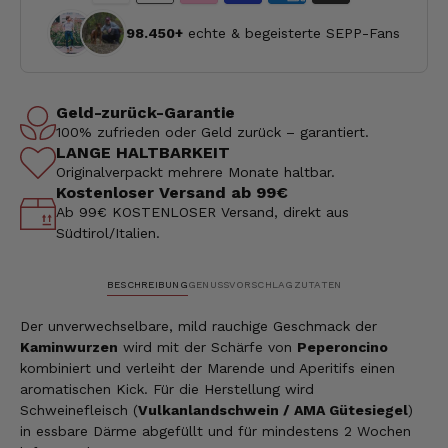
98.450+
echte & begeisterte SEPP-Fans
Geld-zurück-Garantie
100% zufrieden oder Geld zurück – garantiert.
LANGE HALTBARKEIT
Originalverpackt mehrere Monate haltbar.
Kostenloser Versand ab 99€
Ab 99€ KOSTENLOSER Versand, direkt aus
Südtirol/Italien.
BESCHREIBUNG
GENUSSVORSCHLAG
ZUTATEN
Der unverwechselbare, mild rauchige Geschmack der
Kaminwurzen
wird mit der Schärfe von
Peperoncino
kombiniert und verleiht der Marende und Aperitifs einen
aromatischen Kick. Für die Herstellung wird
Schweinefleisch (
Vulkanlandschwein / AMA Gütesiegel
)
in essbare Därme abgefüllt und für mindestens 2 Wochen