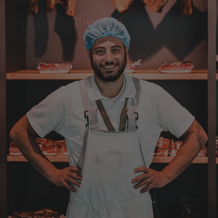
Jörg
Verifizierter Kunde
Lecker Probierpaket, schnelle Lieferung. Top
8.8.2026
Kerstin
Verifizierter Kunde
Die Produkte finde ich immer wieder sehr
gut, Bestelle sie wieder 😋
7.8.2026
Anonym
Verifizierter Kunde
Der Schinken ist unser Favorit. Einfach
köstlich und ruckzuck aufgegessen!!!!!!!
Deshalb haben wir einen Vorrat angelegt.
7.8.2026