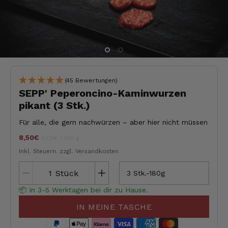
(45 Bewertungen)
SEPP' Peperoncino-Kaminwurzen
pikant (3 Stk.)
Für alle, die gern nachwürzen – aber hier nicht müssen
8,50€
Stückpreis
pro
jeder
4,72€
/
100 g
Inkl. Steuern.
zzgl. Versandkosten
Stück
3 Stk.-180g
📦 In 3-5 Werktagen bei dir zu Hause.
IN MEINE TASCHE