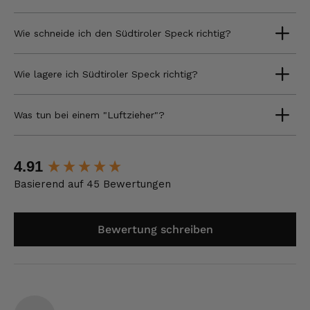
Wie schneide ich den Südtiroler Speck richtig?
Wie lagere ich Südtiroler Speck richtig?
Was tun bei einem "Luftzieher"?
New content loaded
4.91
Basierend auf 45 Bewertungen
Bewertung schreiben