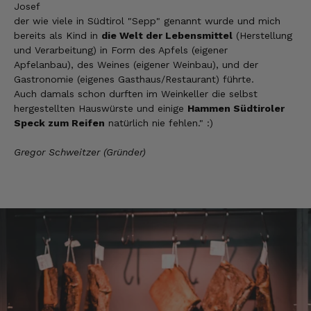
Josef
der wie viele in Südtirol "Sepp" genannt wurde und mich
bereits als Kind in
die Welt der Lebensmittel
(Herstellung
Helmut
und Verarbeitung) in Form des Apfels (eigener
Verifizierter Kunde
Apfelanbau), des Weines (eigener Weinbau), und der
Sehr gute Originalqualität
Gastronomie (eigenes Gasthaus/Restaurant) führte.
8.8.2026
Auch damals schon durften im Weinkeller die selbst
hergestellten Hauswürste und einige
Hammen Südtiroler
Speck zum Reifen
natürlich nie fehlen." :)
Josef
Verifizierter Kunde
Gregor Schweitzer (Gründer)
Seit ich SEPP-Manufaktur kenne, bestelle ich
nur noch da. Große Auswahl, für jeden ist
was dabei. Für mich passt die Preis-Leistung
ebenso. Ich bleib dabei.
8.8.2026
Tatsiana
Verifizierter Kunde
Schnelle Lieferung.Sehr zufrieden.Danke.
8.8.2026