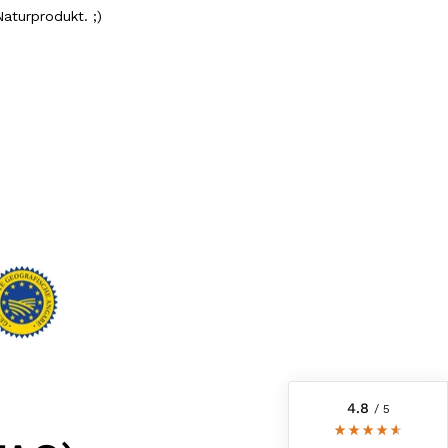
aturprodukt. ;)
6.239
Bewertungen
4,8
rating
6.237
bewertungen
reviews-io
4.8
/ 5
Anonym
Verifizierter Kunde