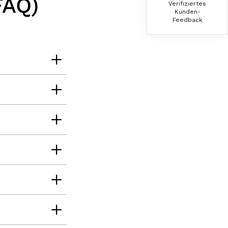
FAQ)
Verifiziertes
Der Schinken ist unser Favorit. Einfach
Kunden-
köstlich und ruckzuck aufgegessen!!!!!!!
Feedback
Deshalb haben wir einen Vorrat angelegt.
7.8.2026
Ulrich Karl
Verifizierter Kunde
1 A Qualität, preiswert und schnell. Gern
wieder. Danke!
7.8.2026
Stefan
Verifizierter Kunde
Top Ware. Top Lieferung. Immer wieder👍
7.8.2026
Silvia