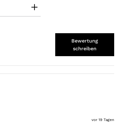
Verifizierter Kunde
Schmeckt alles sehe lecker würde und werde
immer wieder bestellen. 👍🤤🤤❤️
7.8.2026
Bewertung
Ellen
Verifizierter Kunde
schreiben
Eurer Speck 🥓 ist einfach zum reinknien. Der
Geschmack… wie auf Wolke sieben.
7.8.2026
Wolfgang
Verifizierter Kunde
Qualität, Geschmack die Lieferung und die
Verpackung, alles super. Bei kleinen
Problemen wurde sofort geholfen. Hier kann
man ohne bedenken bestellen.
vor 19 Tagen
7.8.2026