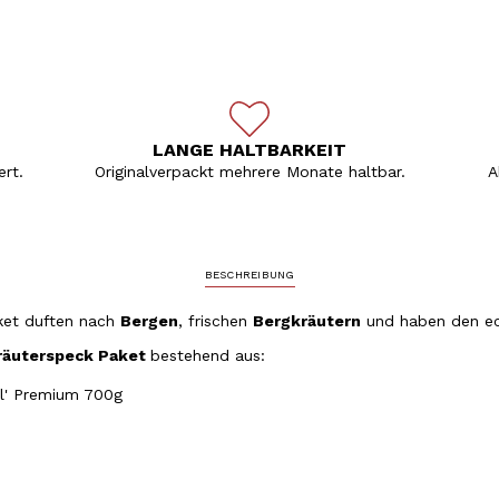
LANGE HALTBARKEIT
rt.
Originalverpackt mehrere Monate haltbar.
A
BESCHREIBUNG
ket duften nach
Bergen
, frischen
Bergkräutern
und haben den e
räuterspeck Paket
bestehend aus:
el' Premium 700g