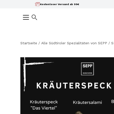
Inhalte
Kostenloser Versand ab 99€
überspringen
Suchen
Startseite
/
Alle Südtiroler Spezialitäten von SEPP
/
S
Bild-
Lightbox
öffnen