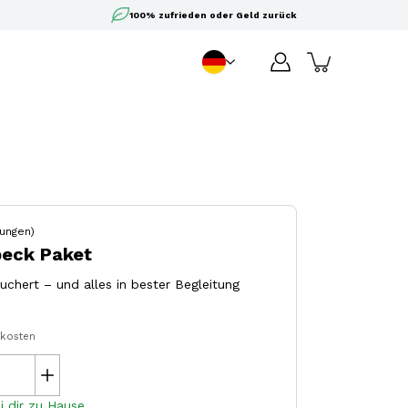
100% zufrieden oder Geld zurück
DE
Sprache
ungen)
peck Paket
uchert – und alles in bester Begleitung
dkosten
i dir zu Hause.