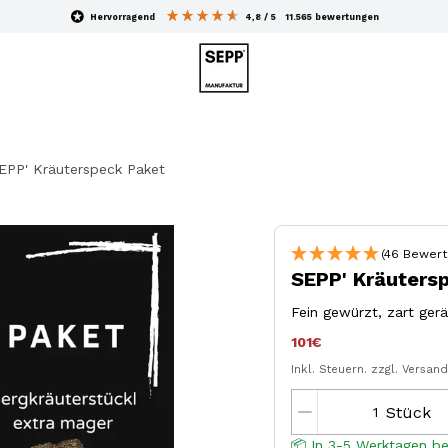
hervorragend
4,8
/ 5
11.565
bewertungen
EPP' Kräuterspeck Paket
(46 Bewert
SEPP' Kräuters
Fein gewürzt, zart gerä
101€
Inkl. Steuern.
zzgl. Versan
Stück
📦 In 3-5 Werktagen be