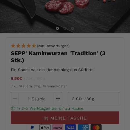
(248 Bewertungen)
SEPP' Kaminwurzen 'Tradition' (3
Stk.)
Ein Snack wie ein Handschlag aus Südtirol
8,50€
Stückpreis
pro
jeder
4,72€
/
100 g
Inkl. Steuern.
zzgl. Versandkosten
Stück
3 Stk.-180g
📦 In 3-5 Werktagen bei dir zu Hause.
IN MEINE TASCHE