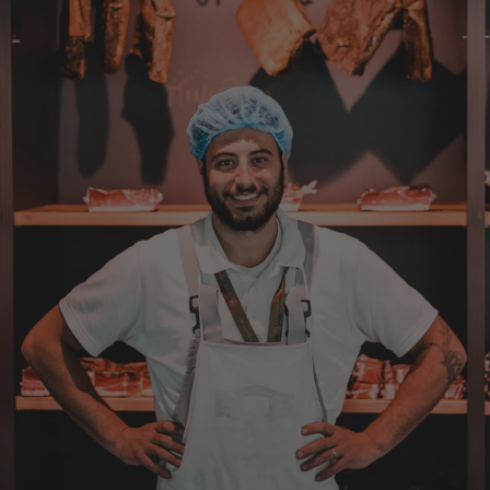
werde wieder bestellen....bin sehr zufrieden
4.8.2026
Sven
Verifizierter Kunde
Die Qualität ist super und der Geschmack ist
wie in den Dolomieten.
4.8.2026
Hans Joerg
Verifizierter Kunde
Über die Produkte brauchen wir nicht zu
diskutieren, soweit schon probiert alles
Spitze. Der einzige Wermutstropfen ist die
Zustellung durch GLS. Dieses
Transportunternehmen ist das
unzuverlässigste das es gibt. Die liefern
Pakete die an Privatadressen gesandt
werden meistens zu Abholstationen. Es hat
mir Mühe gekostet das Paket wenigstens an