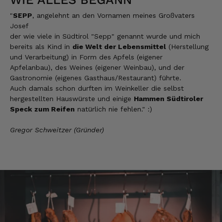
"
SEPP
, angelehnt an den Vornamen meines Großvaters
Josef
Josef
Verifizierter Kunde
der wie viele in Südtirol "Sepp" genannt wurde und mich
Lieferung funktioniert gut. Geschmack und
bereits als Kind in
die Welt der Lebensmittel
(Herstellung
Qualität sehr gut. Ich habe schon vieles
und Verarbeitung) in Form des Apfels (eigener
probiert und auch wieder bestellt.
Apfelanbau), des Weines (eigener Weinbau), und der
5.8.2026
Gastronomie (eigenes Gasthaus/Restaurant) führte.
Auch damals schon durften im Weinkeller die selbst
hergestellten Hauswürste und einige
Hammen Südtiroler
Speck zum Reifen
natürlich nie fehlen." :)
Norbert
Verifizierter Kunde
Qualität hervorragend, leider ist der Versand
Gregor Schweitzer (Gründer)
nach Deutschland mit GLS unterirdisch. Bitte
auf DHL umstellen, auch wenn die
Versandkosten dadurch höher sein sollten.
5.8.2026
Manfred
Verifizierter Kunde
Eine super Qualität, klasse im Geschmack,