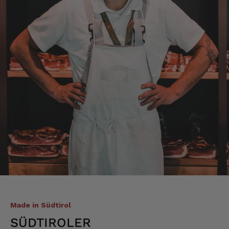
Axel
Verifizierter Kunde
Sehr gute Ware , schnelle Zusendung. Ich bin
sehr zufrieden. Gern wieder!
4.8.2026
Sebastian
Verifizierter Kunde
... schnelle Lieferung, super Service und die
Ware( Probierpaket und Speck "Herzstück")
sieht hervorragend aus und schmeckt auch
dementsprechend...
4.8.2026
Mathias
Verifizierter Kunde
Made in Südtirol
Die Verpackung hatte beim Transport sehr
beschädigt. Aber sonst war alles super!!!
SÜDTIROLER
Gruß Mathias Gotthold