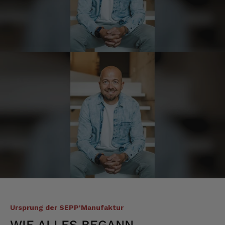
Hans-Jürgen
Verifizierter Kunde
alles super geschmeckt
6.8.2026
Frank
Verifizierter Kunde
Was ich bisher gegessen habe, war sehr
lecker!
6.8.2026
Heinrich
Verifizierter Kunde
der Schinken war fest und kernig
ausgewogener Geschmack- ich habe schon
wieder nachbestellt.
Ursprung der SEPP'Manufaktur
5.8.2026
WIE ALLES BEGANN