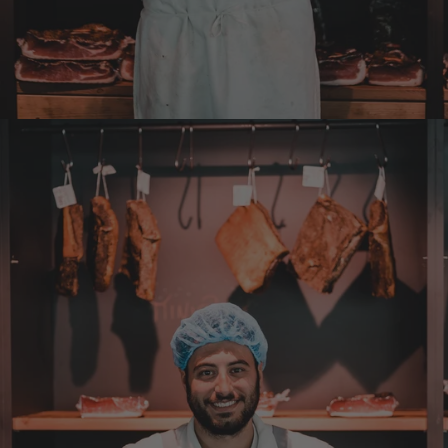
die Haustüre abgestellt zu bekommen. Bei
eventueller Wiederbestellung werde ich Sie
ersuchen , die Post in Anspruch zu nehmen.
Da wäre ich auch bereit die Transportkosten
zu tragen. Mit freundlichen Grüßen Jörg
4.8.2026
Markus
Verifizierter Kunde
Hervorragende Qualität mit Geschmack
4.8.2026
Dorothea
Verifizierter Kunde
Erstklassige Ware Hervorragende Qualität
Sehr gutes Preis Leistungsverhältnis
4.8.2026