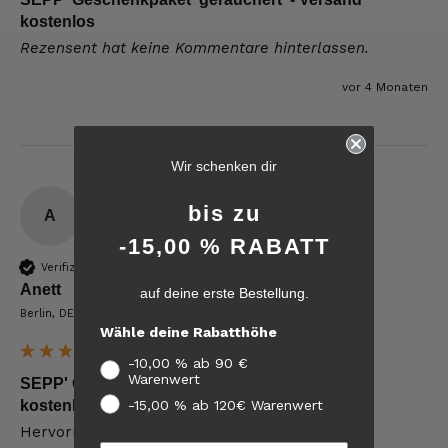
kostenlos
Rezensent hat keine Kommentare hinterlassen.
vor 4 Monaten
6.258
Bewertungen
Wir schenken dir
4,8
rating
6.258
bewertungen
bis zu
A
-15,00 % RABATT
reviews-io
Verifizierter Käufer
Anett
auf deine erste Bestellung.
4.8
/ 5
Berlin, DE
Andreas
Wähle deine Rabatthöhe
Verifizierter Kunde
Verifiziertes
Zwar noch nicht alles probiert, aber das was
-10,00 % ab 90 €
Kunden-
ich schon gegessen habe war absolut top.
Warenwert
Feedback
SEPP' Geschenkpaket 'geräuchert' - Versand
Weiter so - super Qualität.
-15,00 % ab 120€ Warenwert
kostenlos
10.8.2026
Hervorragend 