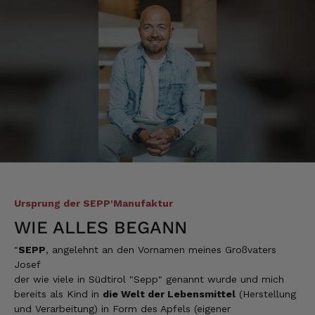
Ich bin begeistert es schmeckt alles
hervorragend und kann es nur empfehlen! Ich
werde sicher wieder bei euch bestellen!👍👍
10.8.2026
Redzic
Verifizierter Kunde
Die Produkte sind einfach der Hammer.
Danke dafür
10.8.2026
Hans-Dieter
Ursprung der SEPP'Manufaktur
Verifizierter Kunde
WIE ALLES BEGANN
Gelieferter Speck ist okay und schmeckt
auch sehr gut. Lieferzeit geht so.
"
SEPP
, angelehnt an den Vornamen meines Großvaters
9.8.2026
Josef
der wie viele in Südtirol "Sepp" genannt wurde und mich
bereits als Kind in
die Welt der Lebensmittel
(Herstellung
Michael
und Verarbeitung) in Form des Apfels (eigener