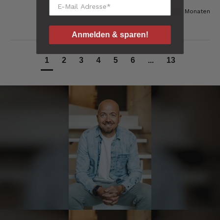
vor 8 Monaten
Andreas
Verifizierter Kunde
Anmelden & sparen!
Die Ware selbst ist absolut spitzenmäßig!
Sehr gute Qualität zu vernünftigen Preisen.
Einziger Wehrmutstropfen, die Verpackung im
1
2
3
4
5
6
...
13
Sommer! Es wird ohne Kühlbox ausgeliefert.
Der Speck / Schingen köchelt leider in den
eingeschweißten Folien
10.8.2026
Manfred
Verifizierter Kunde
Das Tempo beim Versand lässt Spielraum
nach oben
10.8.2026
Peter
Verifizierter Kunde