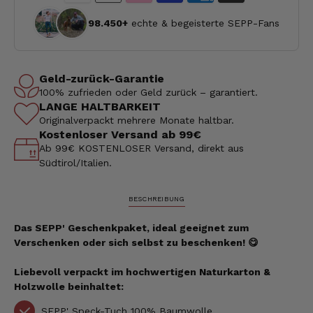
98.450+
echte & begeisterte SEPP-Fans
Geld-zurück-Garantie
100% zufrieden oder Geld zurück – garantiert.
LANGE HALTBARKEIT
Originalverpackt mehrere Monate haltbar.
Kostenloser Versand ab 99€
Ab 99€ KOSTENLOSER Versand, direkt aus
Südtirol/Italien.
BESCHREIBUNG
Das SEPP' Geschenkpaket, ideal geeignet zum
Verschenken oder sich selbst zu beschenken! 😋
Liebevoll verpackt im hochwertigen Naturkarton
&
Holzwolle
beinhaltet:
SEPP' Speck-Tuch 100% Baumwolle