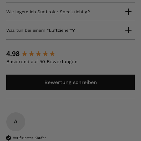
Wie lagere ich Südtiroler Speck richtig?
Was tun bei einem "Luftzieher"?
New content loaded
4.98
Basierend auf 50 Bewertungen
Bewertung schreiben
A
Verifizierter Käufer