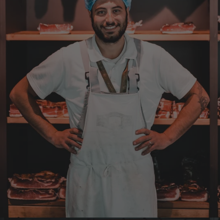
9.8.2026
Roberto
Verifizierter Kunde
Geschmacklich hervorragend
9.8.2026
Werner
Verifizierter Kunde
War alles lecker, der Brettlspeck war aber
der Favorit, etwas Fett muss sein
8.8.2026
Helmut
Verifizierter Kunde
Sehr gute Originalqualität
8.8.2026