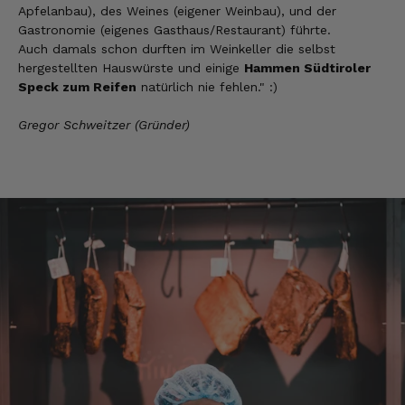
Verifizierter Kunde
Apfelanbau), des Weines (eigener Weinbau), und der
Super Ware gerne wieder
Gastronomie (eigenes Gasthaus/Restaurant) führte.
9.8.2026
Auch damals schon durften im Weinkeller die selbst
hergestellten Hauswürste und einige
Hammen Südtiroler
Speck zum Reifen
natürlich nie fehlen." :)
Ron
Gregor Schweitzer (Gründer)
Verifizierter Kunde
fantastische Ware + schneller Versand!!!
9.8.2026
Anonym
Verifizierter Kunde
Super Qualität. Geschmacklich hervorragend.
9.8.2026
Anonym
Verifizierter Kunde
Die Produkte von Euch sind super.