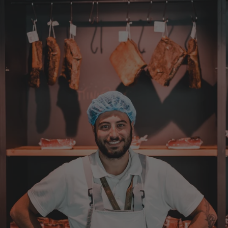
Josef
Verifizierter Kunde
Seit ich SEPP-Manufaktur kenne, bestelle ich
nur noch da. Große Auswahl, für jeden ist
was dabei. Für mich passt die Preis-Leistung
ebenso. Ich bleib dabei.
8.8.2026
Tatsiana
Verifizierter Kunde
Schnelle Lieferung.Sehr zufrieden.Danke.
8.8.2026
Alle Bewertungen Lesen