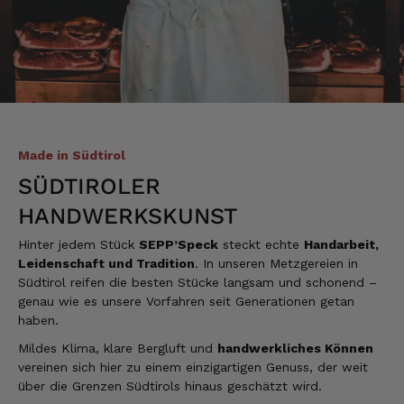
Ulrich
Verifizierter Kunde
Tolles Angebot, Qualität und Geschmack -
Note 1
7.8.2026
Made in Südtirol
Alle Bewertungen Lesen
SÜDTIROLER
HANDWERKSKUNST
Hinter jedem Stück
SEPP’Speck
steckt echte
Handarbeit,
Leidenschaft und Tradition
. In unseren Metzgereien in
Südtirol reifen die besten Stücke langsam und schonend –
genau wie es unsere Vorfahren seit Generationen getan
haben.
Mildes Klima, klare Bergluft und
handwerkliches Können
vereinen sich hier zu einem einzigartigen Genuss, der weit
über die Grenzen Südtirols hinaus geschätzt wird.