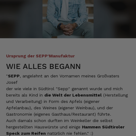
Jörg
Verifizierter Kunde
Lecker Probierpaket, schnelle Lieferung. Top
8.8.2026
Ursprung der SEPP'Manufaktur
Kerstin
Verifizierter Kunde
WIE ALLES BEGANN
Die Produkte finde ich immer wieder sehr
gut, Bestelle sie wieder 😋
"
SEPP
, angelehnt an den Vornamen meines Großvaters
7.8.2026
Josef
der wie viele in Südtirol "Sepp" genannt wurde und mich
bereits als Kind in
die Welt der Lebensmittel
(Herstellung
und Verarbeitung) in Form des Apfels (eigener
Anonym
Verifizierter Kunde
Apfelanbau), des Weines (eigener Weinbau), und der
Der Schinken ist unser Favorit. Einfach
Gastronomie (eigenes Gasthaus/Restaurant) führte.
köstlich und ruckzuck aufgegessen!!!!!!!
Auch damals schon durften im Weinkeller die selbst
Deshalb haben wir einen Vorrat angelegt.
hergestellten Hauswürste und einige
Hammen Südtiroler
7.8.2026
Speck zum Reifen
natürlich nie fehlen." :)