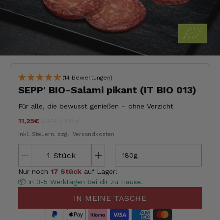
(14 Bewertungen)
SEPP' BIO-Salami pikant (IT BIO 013)
Für alle, die bewusst genießen – ohne Verzicht
11,25€
Stückpreis
pro
jeder
6,25€
/
100 g
Inkl. Steuern.
zzgl. Versandkosten
Stück
180g
Nur noch
17 Stück
auf Lager!
📦 In 3-5 Werktagen bei dir zu Hause.
IN MEINE TASCHE