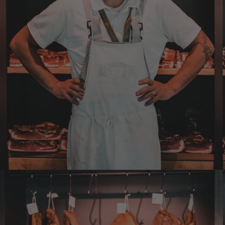
Ellen
Verifizierter Kunde
Eurer Speck 🥓 ist einfach zum reinknien. Der
Geschmack… wie auf Wolke sieben.
7.8.2026
Wolfgang
Verifizierter Kunde
Qualität, Geschmack die Lieferung und die
Verpackung, alles super. Bei kleinen
Problemen wurde sofort geholfen. Hier kann
man ohne bedenken bestellen.
7.8.2026
Steffi
Verifizierter Kunde
Sehr gute Produkte und auch eine schnelle
Lieferung. Produkte auch lange haltbar.