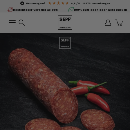
Inhalte
hervorragend
4,8
/ 5
11.575
bewertungen
überspringen
Kostenloser Versand ab 99€
100% zufrieden oder Geld zurück
Suchen
Bild-
Lightbox
öffnen