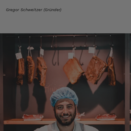
Gregor Schweitzer (Gründer)
Ulrich Karl
Verifizierter Kunde
1 A Qualität, preiswert und schnell. Gern
wieder. Danke!
7.8.2026
Stefan
Verifizierter Kunde
Top Ware. Top Lieferung. Immer wieder👍
7.8.2026
Silvia
Verifizierter Kunde
Schmeckt alles sehe lecker würde und werde
immer wieder bestellen. 👍🤤🤤❤️
7.8.2026