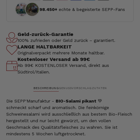
98.450+
echte & begeisterte SEPP-Fans
Geld-zurück-Garantie
100% zufrieden oder Geld zurück – garantiert.
LANGE HALTBARKEIT
Originalverpackt mehrere Monate haltbar.
Kostenloser Versand ab 99€
Ab 99€ KOSTENLOSER Versand, direkt aus
Südtirol/Italien.
BESCHREIBUNG
GENUSSVORSCHLAG
ZUTATEN
Die SEPP'Manufaktur -
BIO-Salami pikant
💚
schmeckt scharf und aromatisch. Die feinkörnige
Schweinesalami wird ausschließlich aus bestem Bio-Fleisch
hergestellt und nur leicht gewürzt, um den vollen
Geschmack des Qualitätsfleisches zu wahren. Sie ist
mindestens 5 Wochen luftgetrocknet.