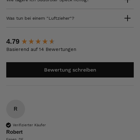
Was tun bei einem "Luftzieher"?
New content loaded
4.79
Basierend auf 14 Bewertungen
Bewertung schreiben
R
Verifizierter Käufer
Robert
Essen, DE