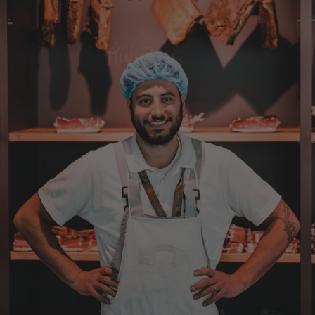
7.8.2026
Bernhard
Verifizierter Kunde
Die Ware wurde sehr schnell geliefert und ich
habe sie dann auch gleich probiert und es ist
natürlich ein wunderbarer Geschmack aus
Tirol und ich bin froh, dass sie so eine gute
Qualität liefert
7.8.2026
Christa
Verifizierter Kunde
Der Schinken schmeckt sehr gut durch die
Bergkräuter. Ich würde mir wünschen
einzelne Teile zu bestellen. Meistens sind es
Pakete. Bin Rentnerin und brauche nicht so
viel.
7.8.2026