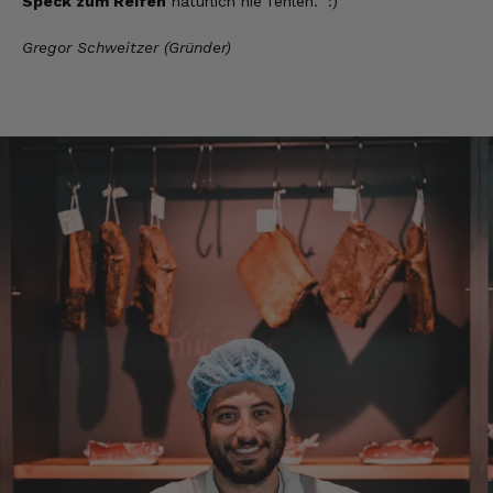
Speck zum Reifen
natürlich nie fehlen." :)
Gregor Schweitzer (Gründer)
Hans-Dieter
Verifizierter Kunde
Gelieferter Speck ist okay und schmeckt
auch sehr gut. Lieferzeit geht so.
9.8.2026
Michael
Verifizierter Kunde
Super Ware gerne wieder
9.8.2026
Ron
Verifizierter Kunde
fantastische Ware + schneller Versand!!!
9.8.2026