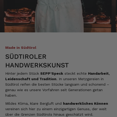
Tatsiana
Verifizierter Kunde
Schnelle Lieferung.Sehr zufrieden.Danke.
8.8.2026
Jörg
Verifizierter Kunde
Made in Südtirol
Lecker Probierpaket, schnelle Lieferung. Top
SÜDTIROLER
8.8.2026
HANDWERKSKUNST
Hinter jedem Stück
SEPP’Speck
steckt echte
Handarbeit,
Kerstin
Leidenschaft und Tradition
. In unseren Metzgereien in
Verifizierter Kunde
Südtirol reifen die besten Stücke langsam und schonend –
Die Produkte finde ich immer wieder sehr
gut, Bestelle sie wieder 😋
genau wie es unsere Vorfahren seit Generationen getan
haben.
7.8.2026
Mildes Klima, klare Bergluft und
handwerkliches Können
vereinen sich hier zu einem einzigartigen Genuss, der weit
Alle Bewertungen Lesen
über die Grenzen Südtirols hinaus geschätzt wird.