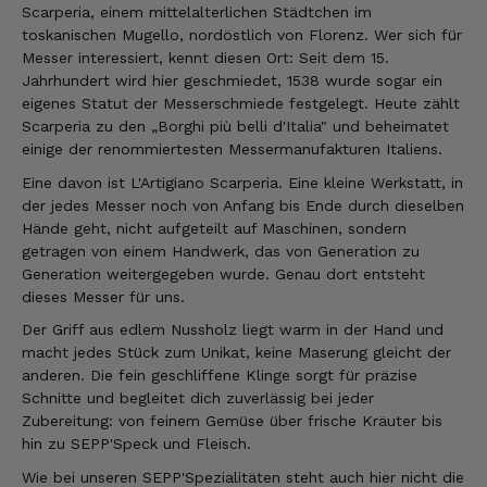
Scarperia, einem mittelalterlichen Städtchen im
toskanischen Mugello, nordöstlich von Florenz. Wer sich für
Messer interessiert, kennt diesen Ort: Seit dem 15.
Jahrhundert wird hier geschmiedet, 1538 wurde sogar ein
eigenes Statut der Messerschmiede festgelegt. Heute zählt
Scarperia zu den „Borghi più belli d'Italia" und beheimatet
einige der renommiertesten Messermanufakturen Italiens.
Eine davon ist L'Artigiano Scarperia. Eine kleine Werkstatt, in
der jedes Messer noch von Anfang bis Ende durch dieselben
Hände geht, nicht aufgeteilt auf Maschinen, sondern
getragen von einem Handwerk, das von Generation zu
Generation weitergegeben wurde. Genau dort entsteht
dieses Messer für uns.
Der Griff aus edlem Nussholz liegt warm in der Hand und
macht jedes Stück zum Unikat, keine Maserung gleicht der
anderen. Die fein geschliffene Klinge sorgt für präzise
Schnitte und begleitet dich zuverlässig bei jeder
Zubereitung: von feinem Gemüse über frische Kräuter bis
hin zu SEPP'Speck und Fleisch.
Wie bei unseren SEPP'Spezialitäten steht auch hier nicht die