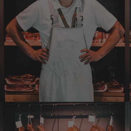
Anonym
Verifizierter Kunde
Super Qualität. Geschmacklich hervorragend.
9.8.2026
Anonym
Verifizierter Kunde
Die Produkte von Euch sind super.
9.8.2026
Roberto
Verifizierter Kunde
Geschmacklich hervorragend
9.8.2026
Werner