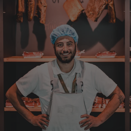
Verifizierter Kunde
War alles lecker, der Brettlspeck war aber
der Favorit, etwas Fett muss sein
8.8.2026
Helmut
Verifizierter Kunde
Sehr gute Originalqualität
8.8.2026
Josef
Verifizierter Kunde
Seit ich SEPP-Manufaktur kenne, bestelle ich
nur noch da. Große Auswahl, für jeden ist
was dabei. Für mich passt die Preis-Leistung
ebenso. Ich bleib dabei.
8.8.2026