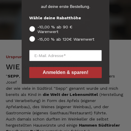
auf deine erste Bestellung.
4.8
/ 5
Manfred
Wähle deine Rabatthöhe
Verifizierter Kunde
Verifiziertes
Das Tempo beim Versand lässt Spielraum
-10,00 % ab 90 €
Kunden-
nach oben
Warenwert
Feedback
10.8.2026
-15,00 % ab 120€ Warenwert
Ursprung der SEPP'Manufaktur
Peter
Verifizierter Kunde
WIE ALLES BEGANN
Ich bin begeistert es schmeckt alles
Anmelden & sparen!
hervorragend und kann es nur empfehlen! Ich
"
SEPP
, angelehnt an den Vornamen meines Großvaters
werde sicher wieder bei euch bestellen!👍👍
Josef
10.8.2026
der wie viele in Südtirol "Sepp" genannt wurde und mich
bereits als Kind in
die Welt der Lebensmittel
(Herstellung
und Verarbeitung) in Form des Apfels (eigener
Apfelanbau), des Weines (eigener Weinbau), und der
Redzic
Gastronomie (eigenes Gasthaus/Restaurant) führte.
Verifizierter Kunde
Auch damals schon durften im Weinkeller die selbst
Die Produkte sind einfach der Hammer.
Danke dafür
hergestellten Hauswürste und einige
Hammen Südtiroler
10.8.2026