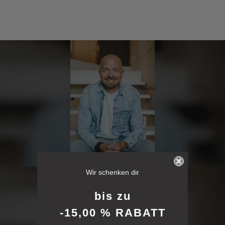
6.255
Bewertungen
Wir schenken dir
4,8
rating
6.255
bewertungen
bis zu
-15,00 % RABATT
reviews-io