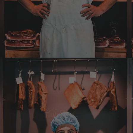
Verifizierter Kunde
Der Schinken schmeckt sehr gut durch die
Bergkräuter. Ich würde mir wünschen
einzelne Teile zu bestellen. Meistens sind es
Pakete. Bin Rentnerin und brauche nicht so
viel.
7.8.2026
Ulrich
Verifizierter Kunde
Tolles Angebot, Qualität und Geschmack -
Note 1
7.8.2026
Alle Bewertungen Lesen