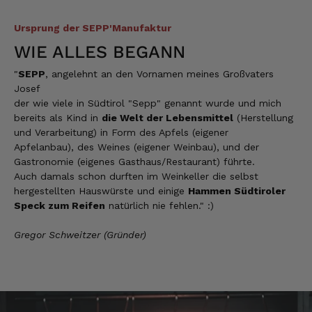
Ursprung der SEPP'Manufaktur
Silvia
Verifizierter Kunde
WIE ALLES BEGANN
Schmeckt alles sehe lecker würde und werde
immer wieder bestellen. 👍🤤🤤❤️
"
SEPP
, angelehnt an den Vornamen meines Großvaters
7.8.2026
Josef
der wie viele in Südtirol "Sepp" genannt wurde und mich
bereits als Kind in
die Welt der Lebensmittel
(Herstellung
und Verarbeitung) in Form des Apfels (eigener
Ellen
Apfelanbau), des Weines (eigener Weinbau), und der
Verifizierter Kunde
Gastronomie (eigenes Gasthaus/Restaurant) führte.
Eurer Speck 🥓 ist einfach zum reinknien. Der
Geschmack… wie auf Wolke sieben.
Auch damals schon durften im Weinkeller die selbst
hergestellten Hauswürste und einige
Hammen Südtiroler
7.8.2026
Speck zum Reifen
natürlich nie fehlen." :)
Gregor Schweitzer (Gründer)
Wolfgang
Verifizierter Kunde
Qualität, Geschmack die Lieferung und die
Verpackung, alles super. Bei kleinen
Problemen wurde sofort geholfen. Hier kann
man ohne bedenken bestellen.