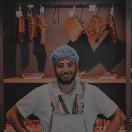
7.8.2026
Steffi
Verifizierter Kunde
Sehr gute Produkte und auch eine schnelle
Lieferung. Produkte auch lange haltbar.
7.8.2026
Bernhard
Verifizierter Kunde
Die Ware wurde sehr schnell geliefert und ich
habe sie dann auch gleich probiert und es ist
natürlich ein wunderbarer Geschmack aus
Tirol und ich bin froh, dass sie so eine gute
Qualität liefert
7.8.2026
Christa