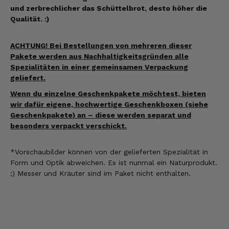
und zerbrechlicher das Schüttelbrot, desto höher die
Qualität. :)
ACHTUNG! Bei Bestellungen von mehreren dieser
Pakete werden aus Nachhaltigkeitsgründen alle
Spezialitäten in einer gemeinsamen Verpackung
geliefert.
Wenn du einzelne Geschenkpakete möchtest, bieten
wir dafür eigene, hochwertige Geschenkboxen (siehe
Geschenkpakete) an – diese werden separat und
besonders verpackt verschickt.
*Vorschaubilder können
von der gelieferten Spezialität
in
Form und Optik abweichen. Es ist nunmal ein Naturprodukt.
;) Messer und Kräuter sind im Paket nicht enthalten.