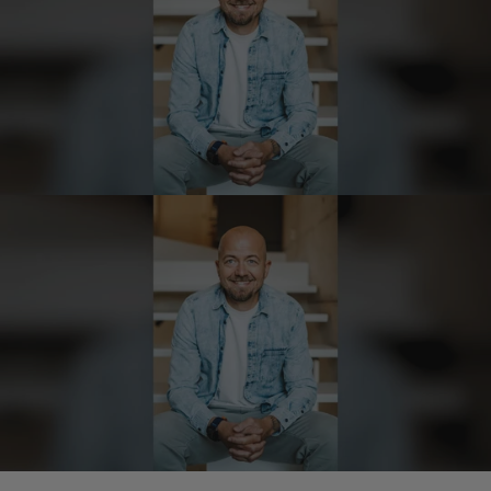
Anonym
Verifizierter Kunde
Der Schinken ist unser Favorit. Einfach
köstlich und ruckzuck aufgegessen!!!!!!!
Deshalb haben wir einen Vorrat angelegt.
7.8.2026
Ulrich Karl
Verifizierter Kunde
1 A Qualität, preiswert und schnell. Gern
wieder. Danke!
7.8.2026
Stefan
Verifizierter Kunde
Top Ware. Top Lieferung. Immer wieder👍
7.8.2026