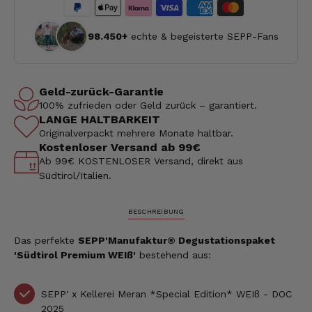
98.450+
echte & begeisterte SEPP-Fans
Geld-zurück-Garantie
100% zufrieden oder Geld zurück – garantiert.
LANGE HALTBARKEIT
Originalverpackt mehrere Monate haltbar.
Kostenloser Versand ab 99€
Ab 99€ KOSTENLOSER Versand, direkt aus
Südtirol/Italien.
BESCHREIBUNG
Das perfekte
SEPP'Manufaktur® Degustationspaket
'Südtirol Premium WEIß'
bestehend aus:
SEPP' x Kellerei Meran *Special Edition* WEIß - DOC
2025