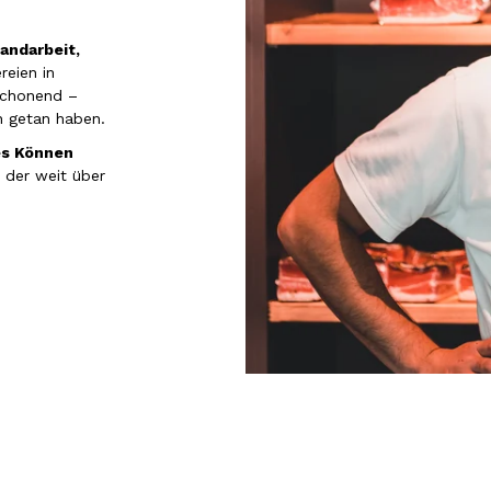
andarbeit,
reien in
schonend –
n getan haben.
es Können
, der weit über