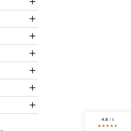
6.229
Bewertungen
4,8
rating
6.229
bewertungen
reviews-io
4.8
/ 5
Roland
Verifizierter Kunde