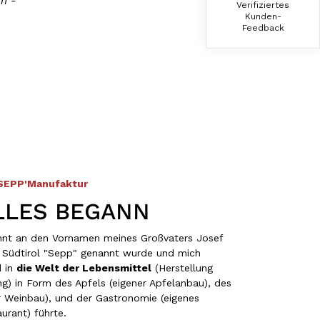
n -
Verifiziertes
Hallo Ich konnte erst heute mein Paket
Kunden-
abholen , bin sehr überrascht kann Euch nur
Feedback
weiter empfehlen Lg Roland Rihaczek
6.8.2026
Thorsten
Verifizierter Kunde
Die Abläufe sind super einfach. Die Ware hat
eine sensationelle Qualität und die Lieferung
erfolgt schnell und zuverlässig. 👍
6.8.2026
 SEPP'Manufaktur
LLES BEGANN
Hans-Jürgen
ehnt an den Vornamen meines Großvaters Josef
Verifizierter Kunde
in Südtirol "Sepp" genannt wurde und mich
alles super geschmeckt
d in
die Welt der Lebensmittel
(Herstellung
6.8.2026
ng) in Form des Apfels (eigener Apfelanbau), des
r Weinbau), und der Gastronomie (eigenes
urant) führte.