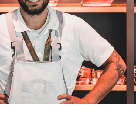
Norbert
Verifizierter Kunde
Qualität hervorragend, leider ist der Versand
nach Deutschland mit GLS unterirdisch. Bitte
auf DHL umstellen, auch wenn die
Versandkosten dadurch höher sein sollten.
5.8.2026
Manfred
Verifizierter Kunde
Eine super Qualität, klasse im Geschmack,
werde wieder bestellen....bin sehr zufrieden
4.8.2026
Sven
Verifizierter Kunde
Die Qualität ist super und der Geschmack ist
wie in den Dolomieten.