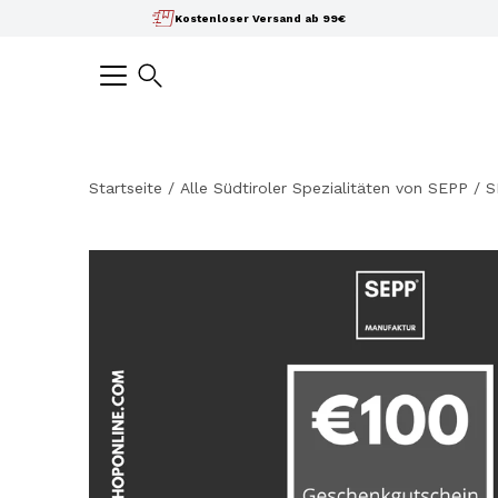
Inhalte
Kostenloser Versand ab 99€
überspringen
Suchen
Startseite
/
Alle Südtiroler Spezialitäten von SEPP
/
S
Bild-
Lightbox
öffnen