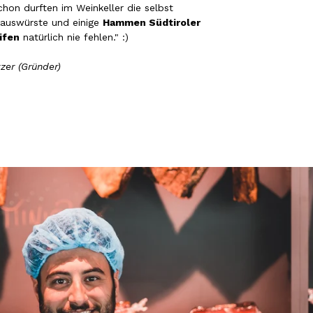
Frank
hon durften im Weinkeller die selbst
Verifizierter Kunde
Hauswürste und einige
Hammen Südtiroler
Was ich bisher gegessen habe, war sehr
ifen
natürlich nie fehlen." :)
lecker!
6.8.2026
zer (Gründer)
Heinrich
Verifizierter Kunde
der Schinken war fest und kernig
ausgewogener Geschmack- ich habe schon
wieder nachbestellt.
5.8.2026
Josef
Verifizierter Kunde
Lieferung funktioniert gut. Geschmack und
Qualität sehr gut. Ich habe schon vieles
probiert und auch wieder bestellt.
5.8.2026