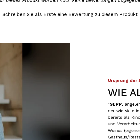
Für dieses Produkt wurden noch keine Bewertungen abgegebe
Schreiben Sie als Erste eine Bewertung zu diesem Produkt
Ursprung der
WIE A
"
SEPP
, angel
der wie viele 
bereits als Kin
und Verarbeitu
Weines (eigene
Gasthaus/Resta