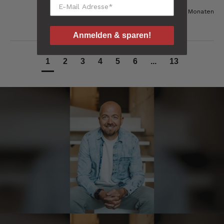
vor 8 Monaten
Thorsten
Verifizierter Kunde
Anmelden & sparen!
Die Abläufe sind super einfach. Die Ware hat
eine sensationelle Qualität und die Lieferung
erfolgt schnell und zuverlässig. 👍
1
2
3
4
5
6
...
13
6.8.2026
Hans-Jürgen
Verifizierter Kunde
alles super geschmeckt
6.8.2026
Frank
Verifizierter Kunde
Was ich bisher gegessen habe, war sehr
lecker!
6.8.2026