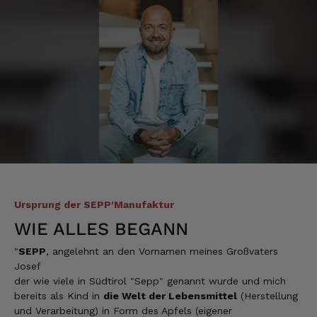
Heinrich
Verifizierter Kunde
der Schinken war fest und kernig
ausgewogener Geschmack- ich habe schon
wieder nachbestellt.
5.8.2026
Josef
Verifizierter Kunde
Lieferung funktioniert gut. Geschmack und
Qualität sehr gut. Ich habe schon vieles
probiert und auch wieder bestellt.
Ursprung der SEPP'Manufaktur
5.8.2026
WIE ALLES BEGANN
"
SEPP
, angelehnt an den Vornamen meines Großvaters
Josef
Norbert
der wie viele in Südtirol "Sepp" genannt wurde und mich
Verifizierter Kunde
bereits als Kind in
die Welt der Lebensmittel
(Herstellung
Qualität hervorragend, leider ist der Versand
nach Deutschland mit GLS unterirdisch. Bitte
und Verarbeitung) in Form des Apfels (eigener