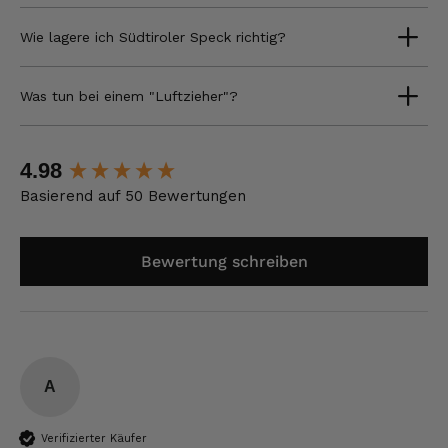
Wie lagere ich Südtiroler Speck richtig?
Was tun bei einem "Luftzieher"?
New content loaded
4.98
Basierend auf 50 Bewertungen
Bewertung schreiben
A
Verifizierter Käufer