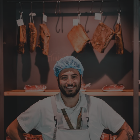
Dorothea
Verifizierter Kunde
Erstklassige Ware Hervorragende Qualität
Sehr gutes Preis Leistungsverhältnis
4.8.2026
Axel
Verifizierter Kunde
Sehr gute Ware , schnelle Zusendung. Ich bin
sehr zufrieden. Gern wieder!
4.8.2026
Sebastian
Verifizierter Kunde
... schnelle Lieferung, super Service und die
Ware( Probierpaket und Speck "Herzstück")
sieht hervorragend aus und schmeckt auch
dementsprechend...