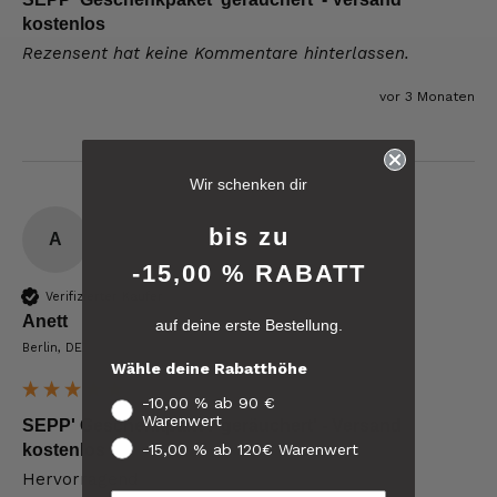
kostenlos
Rezensent hat keine Kommentare hinterlassen.
vor 3 Monaten
6.229
Bewertungen
Wir schenken dir
4,8
rating
6.229
bewertungen
bis zu
A
-15,00 % RABATT
reviews-io
Verifizierter Käufer
Anett
auf deine erste Bestellung.
4.8
/ 5
Berlin, DE
Roland
Wähle deine Rabatthöhe
Verifizierter Kunde
Verifiziertes
Hallo Ich konnte erst heute mein Paket
-10,00 % ab 90 €
Kunden-
abholen , bin sehr überrascht kann Euch nur
Warenwert
Feedback
SEPP' Geschenkpaket 'geräuchert' - Versand
weiter empfehlen Lg Roland Rihaczek
-15,00 % ab 120€ Warenwert
kostenlos
6.8.2026
Hervorragend 