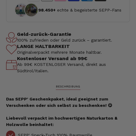
98.450+
echte & begeisterte SEPP-Fans
Geld-zurück-Garantie
100% zufrieden oder Geld zurück – garantiert.
LANGE HALTBARKEIT
Originalverpackt mehrere Monate haltbar.
Kostenloser Versand ab 99€
Ab 99€ KOSTENLOSER Versand, direkt aus
Südtirol/Italien.
BESCHREIBUNG
Das SEPP' Geschenkpaket, ideal geeignet zum
Verschenken oder sich selbst zu beschenken! 😋
Liebevoll verpackt im hochwertigen Naturkarton
&
Holzwolle
beinhaltet:
SEPP' Speck-Tuch 100% Baumwolle