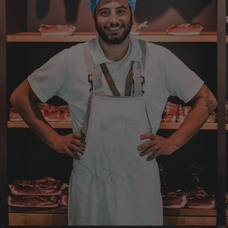
Über die Produkte brauchen wir nicht zu
diskutieren, soweit schon probiert alles
Spitze. Der einzige Wermutstropfen ist die
Zustellung durch GLS. Dieses
Transportunternehmen ist das
unzuverlässigste das es gibt. Die liefern
Pakete die an Privatadressen gesandt
werden meistens zu Abholstationen. Es hat
mir Mühe gekostet das Paket wenigstens an
die Haustüre abgestellt zu bekommen. Bei
eventueller Wiederbestellung werde ich Sie
ersuchen , die Post in Anspruch zu nehmen.
Da wäre ich auch bereit die Transportkosten
zu tragen. Mit freundlichen Grüßen Jörg
4.8.2026
Markus
Verifizierter Kunde
Hervorragende Qualität mit Geschmack
4.8.2026