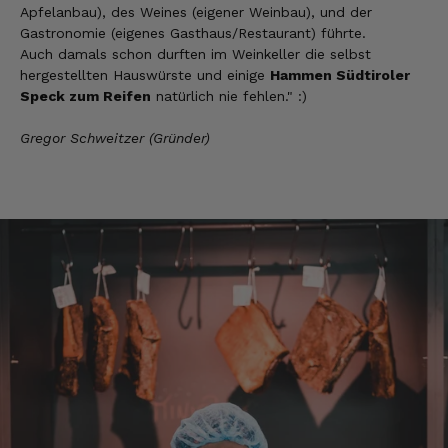
auf DHL umstellen, auch wenn die
Apfelanbau), des Weines (eigener Weinbau), und der
Versandkosten dadurch höher sein sollten.
Gastronomie (eigenes Gasthaus/Restaurant) führte.
5.8.2026
Auch damals schon durften im Weinkeller die selbst
hergestellten Hauswürste und einige
Hammen Südtiroler
Speck zum Reifen
natürlich nie fehlen." :)
Manfred
Gregor Schweitzer (Gründer)
Verifizierter Kunde
Eine super Qualität, klasse im Geschmack,
werde wieder bestellen....bin sehr zufrieden
4.8.2026
Sven
Verifizierter Kunde
Die Qualität ist super und der Geschmack ist
wie in den Dolomieten.
4.8.2026
Hans Joerg
Verifizierter Kunde