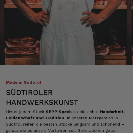
4.8.2026
Mathias
Verifizierter Kunde
Die Verpackung hatte beim Transport sehr
beschädigt. Aber sonst war alles super!!!
Gruß Mathias Gotthold
3.8.2026
Alle Bewertungen Lesen
Made in Südtirol
SÜDTIROLER
HANDWERKSKUNST
Hinter jedem Stück
SEPP’Speck
steckt echte
Handarbeit,
Leidenschaft und Tradition
. In unseren Metzgereien in
Südtirol reifen die besten Stücke langsam und schonend –
genau wie es unsere Vorfahren seit Generationen getan