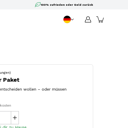
100% zufrieden oder Geld zurück
DE
Sprache
ungen)
r Paket
ht entscheiden wollen – oder müssen
dkosten
i dir zu Hause.