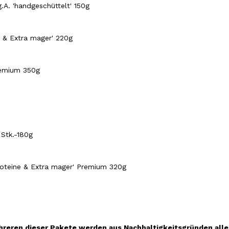
g.A. 'handgeschüttelt' 150g
ne & Extra mager' 220g
remium 350g
 Stk.-180g
Proteine & Extra mager' Premium 320g
eren dieser Pakete werden aus Nachhaltigkeitsgründen alle S