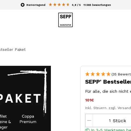
hervorragend
4,8
/ 5
11.565
bewertungen
tseller Paket
(35 Bewert
SEPP' Bestselle
Für alle, die sich nic
101€
Inkl. Steuern.
zzgl. Versan
Stück
📦 In 3-5 Werktagen be