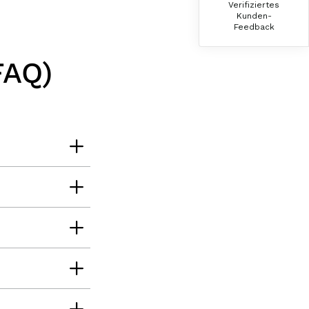
Verifiziertes
Der Schinken ist unser Favorit. Einfach
Kunden-
köstlich und ruckzuck aufgegessen!!!!!!!
Feedback
Deshalb haben wir einen Vorrat angelegt.
7.8.2026
FAQ)
Ulrich Karl
Verifizierter Kunde
1 A Qualität, preiswert und schnell. Gern
wieder. Danke!
7.8.2026
Stefan
Verifizierter Kunde
Top Ware. Top Lieferung. Immer wieder👍
7.8.2026
Silvia