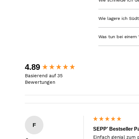
Wie schneide ich de
Wie lagere ich Südt
Was tun bei einem 
New content loaded
4.89
Basierend auf 35
Bewertungen
F
SEPP' Bestseller P
Einfach genial zum 