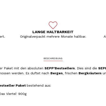
LANGE HALTBARKEIT
rt.
Originalverpackt mehrere Monate haltbar.
A
BESCHREIBUNG
ser Paket mit den absoluten
SEPP'Bestsellern
. Dies sind die
SEPP
nossen werden. Es duftet nach
Bergen
, frischen
Bergkräutern
un
estseller Paket
bestehend aus:
Das Viertel' 900g