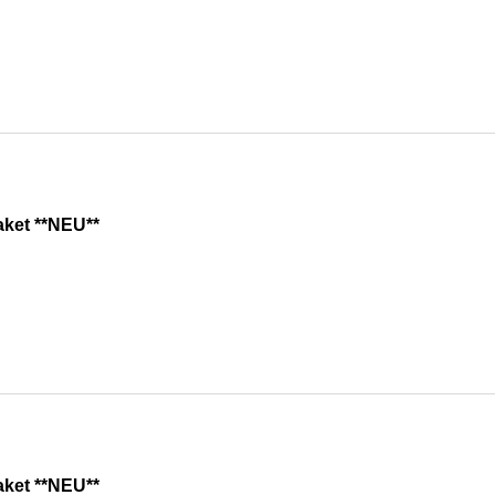
aket **NEU**
aket **NEU**