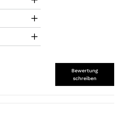
Verifizierter Kunde
Schmeckt alles sehe lecker würde und werde
immer wieder bestellen. 👍🤤🤤❤️
7.8.2026
Ellen
Verifizierter Kunde
Eurer Speck 🥓 ist einfach zum reinknien. Der
Geschmack… wie auf Wolke sieben.
7.8.2026
Bewertung
schreiben
Wolfgang
Verifizierter Kunde
Qualität, Geschmack die Lieferung und die
Verpackung, alles super. Bei kleinen
Problemen wurde sofort geholfen. Hier kann
man ohne bedenken bestellen.
7.8.2026