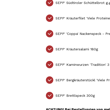
SEPP'
Südtiroler Schüttelbrot g.
SEPP' Kräuterfilet 'Viele Protei
SEPP'
'Coppa' Nackenspeck - P
SEPP' Kräutersalami 180g
SEPP'
Kaminwurzen 'Tradition' 3
SEPP' Bergkräuterstückl 'Viele 
SEPP'
Brettlspeck 300g
ACHTUNG! Bei Bestellungen von mehr