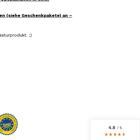
en (siehe Geschenkpakete) an –
Naturprodukt. ;)
6.239
Bewertungen
4,8
rating
6.241
bewertungen
reviews-io
4.8
/ 5
Anonym
Verifizierter Kunde