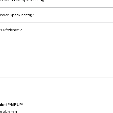
n Südtiroler Speck richtig?
iroler Speck richtig?
"Luftzieher"?
aket **NEU**
probieren 