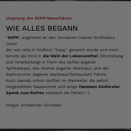
Ursprung der SEPP'Manufaktur
Ellen
Verifizierter Kunde
WIE ALLES BEGANN
Eurer Speck 🥓 ist einfach zum reinknien. Der
Geschmack… wie auf Wolke sieben.
"
SEPP
, angelehnt an den Vornamen meines Großvaters
7.8.2026
Josef
der wie viele in Südtirol "Sepp" genannt wurde und mich
bereits als Kind in
die Welt der Lebensmittel
(Herstellung
und Verarbeitung) in Form des Apfels (eigener
Wolfgang
Apfelanbau), des Weines (eigener Weinbau), und der
Verifizierter Kunde
Gastronomie (eigenes Gasthaus/Restaurant) führte.
Qualität, Geschmack die Lieferung und die
Verpackung, alles super. Bei kleinen
Auch damals schon durften im Weinkeller die selbst
Problemen wurde sofort geholfen. Hier kann
hergestellten Hauswürste und einige
Hammen Südtiroler
man ohne bedenken bestellen.
Speck zum Reifen
natürlich nie fehlen." :)
7.8.2026
Gregor Schweitzer (Gründer)
Steffi
Verifizierter Kunde
Sehr gute Produkte und auch eine schnelle