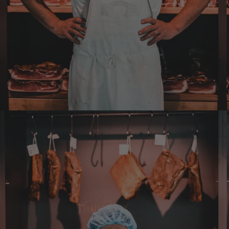
Ulrich
Verifizierter Kunde
Tolles Angebot, Qualität und Geschmack -
Note 1
7.8.2026
Elfi
Verifizierter Kunde
Man gibt sich sehr viel Mühe mit meine
Wünsche zu erfüllen !! Vielen Dank dafür!!
7.8.2026
Anonym
Verifizierter Kunde
Bisher alles lecker und gut.
7.8.2026