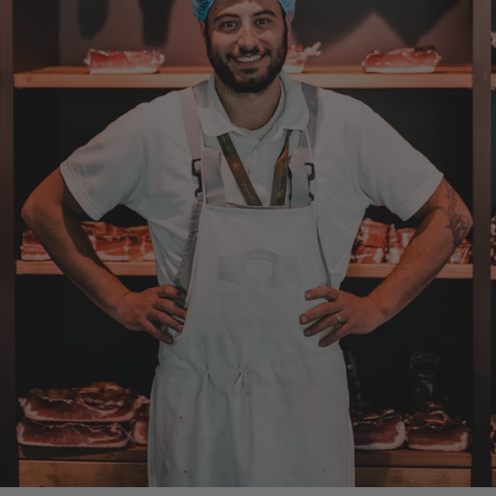
Roland
Verifizierter Kunde
Hallo Ich konnte erst heute mein Paket
abholen , bin sehr überrascht kann Euch nur
weiter empfehlen Lg Roland Rihaczek
6.8.2026
Thorsten
Verifizierter Kunde
Die Abläufe sind super einfach. Die Ware hat
eine sensationelle Qualität und die Lieferung
erfolgt schnell und zuverlässig. 👍
6.8.2026
Alle Bewertungen Lesen