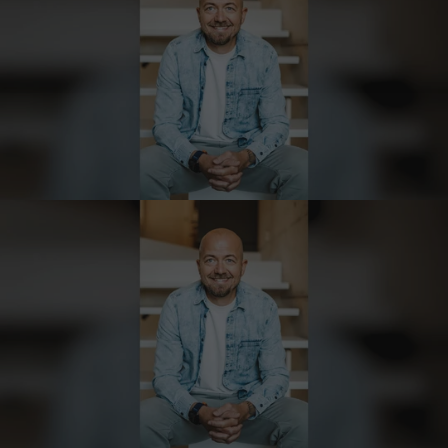
7.8.2026
Ulrich Karl
Verifizierter Kunde
1 A Qualität, preiswert und schnell. Gern
wieder. Danke!
7.8.2026
Stefan
Verifizierter Kunde
Top Ware. Top Lieferung. Immer wieder👍
7.8.2026
Silvia
Verifizierter Kunde
Schmeckt alles sehe lecker würde und werde
immer wieder bestellen. 👍🤤🤤❤️
7.8.2026