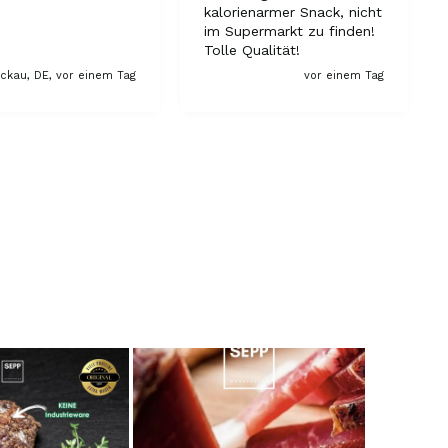
kalorienarmer Snack, nicht
7.8.2026
im Supermarkt zu finden!
Tolle Qualität!
ckau, DE, vor einem Tag
vor einem Tag
Ulrich Karl
Verifizierter Kunde
1 A Qualität, preiswert und schnell. Gern
wieder. Danke!
7.8.2026
Stefan
Verifizierter Kunde
Top Ware. Top Lieferung. Immer wieder👍
7.8.2026
Silvia
Verifizierter Kunde
Schmeckt alles sehe lecker würde und werde
immer wieder bestellen. 👍🤤🤤❤️