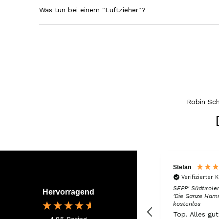
Was tun bei einem "Luftzieher"?
Robin Sc
Stefan
Verifizierter 
SEPP' Südtiroler
Hervorragend
'Die Ganze Ham
kostenlos
Top. Alles gu
4,85
Rating