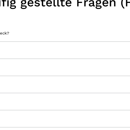
fig gestellte Fragen (
peck?