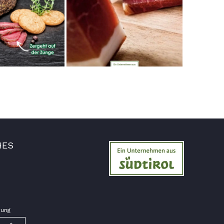
7.8.2026
Ellen
Verifizierter Kunde
Eurer Speck 🥓 ist einfach zum reinknien. Der
Geschmack… wie auf Wolke sieben.
7.8.2026
Wolfgang
Verifizierter Kunde
Qualität, Geschmack die Lieferung und die
HES
Verpackung, alles super. Bei kleinen
Problemen wurde sofort geholfen. Hier kann
man ohne bedenken bestellen.
7.8.2026
Steffi
rung
Verifizierter Kunde