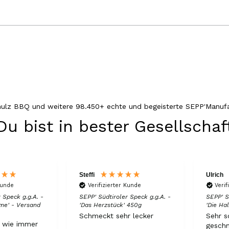
hulz BBQ und weitere 98.450+ echte und begeisterte SEPP'Manufa
Du bist in bester Gesellschaf
Steffi
Ulrich
Kunde
Verifizierter Kunde
Verif
 Speck g.g.A. -
SEPP' Südtiroler Speck g.g.A. -
SEPP' S
me' - Versand
'Das Herzstück' 450g
'Die H
Schmeckt sehr lecker
Sehr s
t wie immer
geschm