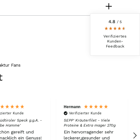
reviews-io
4.8
/ 5
Jörg
Verifizierter Kunde
Verifiziertes
Lecker Probierpaket, schnelle Lieferung. Top
Kunden-
Feedback
8.8.2026
ktur Fans
Kerstin
t
Verifizierter Kunde
Die Produkte finde ich immer wieder sehr
gut, Bestelle sie wieder 😋
7.8.2026
Hermann
izierter Kunde
Verifizierter Kunde
Anonym
üdtiroler Speck g.g.A. -
SEPP' Kräuterfilet - Viele
Verifizierter Kunde
albe Hamme'
Proteine & Extra mager 270g
Der Schinken ist unser Favorit. Einfach
chön gereift und
Ein hervorragender sehr
köstlich und ruckzuck aufgegessen!!!!!!!
acklich ein Genuss!
leckerer,gesunder und
Deshalb haben wir einen Vorrat angelegt.