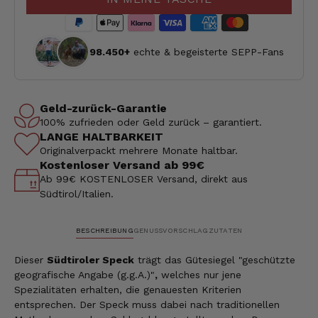
98.450+
echte & begeisterte SEPP-Fans
Geld-zurück-Garantie
100% zufrieden oder Geld zurück – garantiert.
LANGE HALTBARKEIT
Originalverpackt mehrere Monate haltbar.
Kostenloser Versand ab 99€
Ab 99€ KOSTENLOSER Versand, direkt aus
Südtirol/Italien.
BESCHREIBUNG
GENUSSVORSCHLAG
ZUTATEN
Dieser
Südtiroler Speck
trägt das Gütesiegel "geschützte
geografische Angabe (g.g.A.)"
,
welches nur jene
Spezialitäten erhalten, die genauesten Kriterien
entsprechen. Der Speck muss dabei nach traditionellen