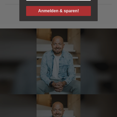
Verifizierter Kunde
Sehr gute Originalqualität
Anmelden & sparen!
1
2
3
4
5
6
...
12
8.8.2026
Josef
Verifizierter Kunde
Seit ich SEPP-Manufaktur kenne, bestelle ich
nur noch da. Große Auswahl, für jeden ist
was dabei. Für mich passt die Preis-Leistung
ebenso. Ich bleib dabei.
8.8.2026
Tatsiana
Verifizierter Kunde
Schnelle Lieferung.Sehr zufrieden.Danke.
8.8.2026
Jörg