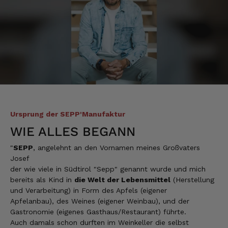
Verifizierter Kunde
Lecker Probierpaket, schnelle Lieferung. Top
8.8.2026
Kerstin
Verifizierter Kunde
Die Produkte finde ich immer wieder sehr
gut, Bestelle sie wieder 😋
7.8.2026
Ursprung der SEPP'Manufaktur
WIE ALLES BEGANN
Anonym
"
SEPP
, angelehnt an den Vornamen meines Großvaters
Verifizierter Kunde
Josef
Der Schinken ist unser Favorit. Einfach
der wie viele in Südtirol "Sepp" genannt wurde und mich
köstlich und ruckzuck aufgegessen!!!!!!!
bereits als Kind in
die Welt der Lebensmittel
(Herstellung
Deshalb haben wir einen Vorrat angelegt.
und Verarbeitung) in Form des Apfels (eigener
7.8.2026
Apfelanbau), des Weines (eigener Weinbau), und der
Gastronomie (eigenes Gasthaus/Restaurant) führte.
Auch damals schon durften im Weinkeller die selbst