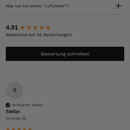
Was tun bei einem "Luftzieher"?
New content loaded
4.91
Basierend auf 46 Bewertungen
Bewertung schreiben
S
Verifizierter Käufer
Stefan
Eichstätt, DE