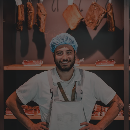
Bernhard
Verifizierter Kunde
Die Ware wurde sehr schnell geliefert und ich
habe sie dann auch gleich probiert und es ist
natürlich ein wunderbarer Geschmack aus
Tirol und ich bin froh, dass sie so eine gute
Qualität liefert
7.8.2026
Christa
Verifizierter Kunde
Der Schinken schmeckt sehr gut durch die
Bergkräuter. Ich würde mir wünschen
einzelne Teile zu bestellen. Meistens sind es
Pakete. Bin Rentnerin und brauche nicht so
viel.
7.8.2026
Alle Bewertungen Lesen