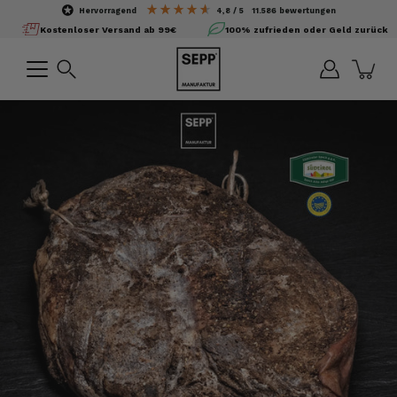
Inhalte
hervorragend
4,8
/ 5
11.586
bewertungen
überspringen
Kostenloser Versand ab 99€
100% zufrieden oder Geld zurück
Suchen
Bild-
Lightbox
öffnen