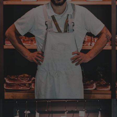
Verifizierter Kunde
Eurer Speck 🥓 ist einfach zum reinknien. Der
Geschmack… wie auf Wolke sieben.
7.8.2026
Wolfgang
Verifizierter Kunde
Qualität, Geschmack die Lieferung und die
Verpackung, alles super. Bei kleinen
Problemen wurde sofort geholfen. Hier kann
man ohne bedenken bestellen.
7.8.2026
Steffi
Verifizierter Kunde
Sehr gute Produkte und auch eine schnelle
Lieferung. Produkte auch lange haltbar.
7.8.2026