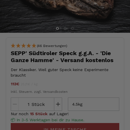
(46 Bewertungen)
SEPP' Südtiroler Speck g.g.A. - 'Die
Ganze Hamme' - Versand kostenlos
Der Klassiker. Weil guter Speck keine Experimente
braucht
113€
Stückpreis
pro
jeder
25,11€
/
kg
Inkl. Steuern.
zzgl. Versandkosten
Stück
4.5kg
Nur noch
15 Stück
auf Lager!
📦 In 3-5 Werktagen bei dir zu Hause.
IN MEINE TASCHE