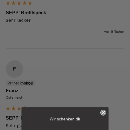
SEPP' Brettlspeck
Sehr lecker
vor 9 Tagen
F
Verified by
Franz
Österreich
6.241
Bewertungen
SEPP' Brettlspeck
Wir schenken dir
Sehr gut 👍