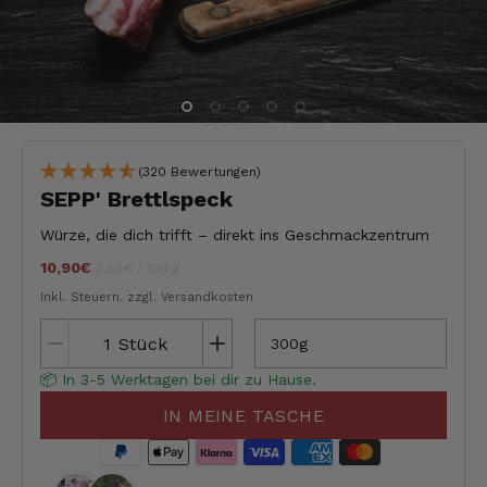
(320 Bewertungen)
SEPP' Brettlspeck
Würze, die dich trifft – direkt ins Geschmackzentrum
10,90€
Stückpreis
pro
jeder
3,63€
/
100 g
Inkl. Steuern.
zzgl. Versandkosten
Stück
300g
📦 In 3-5 Werktagen bei dir zu Hause.
IN MEINE TASCHE