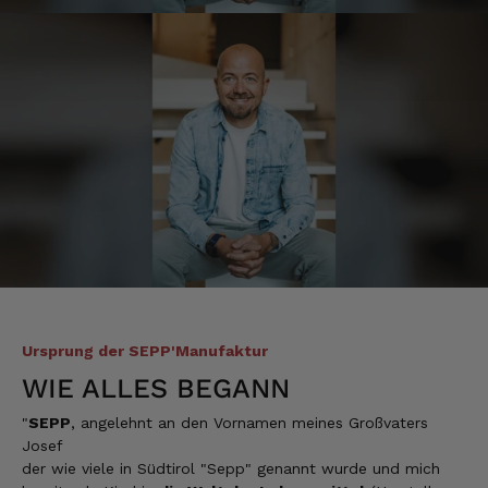
Verifizierter Kunde
1 A Qualität, preiswert und schnell. Gern
wieder. Danke!
7.8.2026
Stefan
Verifizierter Kunde
Top Ware. Top Lieferung. Immer wieder👍
7.8.2026
Silvia
Verifizierter Kunde
Schmeckt alles sehe lecker würde und werde
Ursprung der SEPP'Manufaktur
immer wieder bestellen. 👍🤤🤤❤️
WIE ALLES BEGANN
7.8.2026
"
SEPP
, angelehnt an den Vornamen meines Großvaters
Josef
Ellen
der wie viele in Südtirol "Sepp" genannt wurde und mich
Verifizierter Kunde