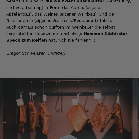
bereits als Kind in
die Welt der Lebensmittel
(Herstellung
Eurer Speck 🥓 ist einfach zum reinknien. Der
und Verarbeitung) in Form des Apfels (eigener
Geschmack… wie auf Wolke sieben.
Apfelanbau), des Weines (eigener Weinbau), und der
7.8.2026
Gastronomie (eigenes Gasthaus/Restaurant) führte.
Auch damals schon durften im Weinkeller die selbst
hergestellten Hauswürste und einige
Hammen Südtiroler
Wolfgang
Speck zum Reifen
natürlich nie fehlen." :)
Verifizierter Kunde
Qualität, Geschmack die Lieferung und die
Gregor Schweitzer (Gründer)
Verpackung, alles super. Bei kleinen
Problemen wurde sofort geholfen. Hier kann
man ohne bedenken bestellen.
7.8.2026
Steffi
Verifizierter Kunde
Sehr gute Produkte und auch eine schnelle
Lieferung. Produkte auch lange haltbar.
7.8.2026