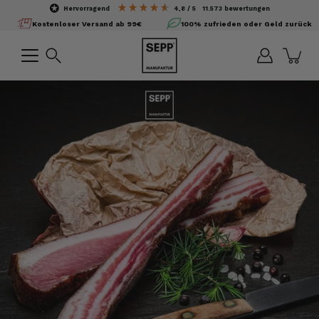
Inhalte
hervorragend
4,8
/ 5
11.573
bewertungen
überspringen
Kostenloser Versand ab 99€
100% zufrieden oder Geld zurück
Suchen
Bild-
Lightbox
öffnen