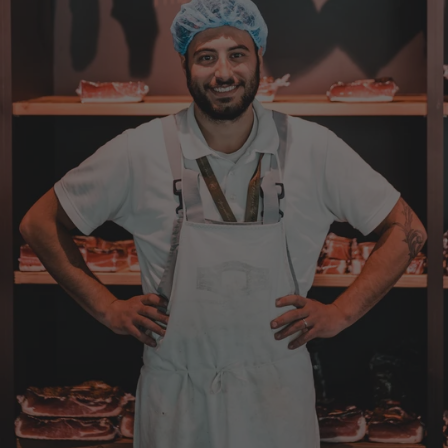
Bernhard
Verifizierter Kunde
Die Ware wurde sehr schnell geliefert und ich
habe sie dann auch gleich probiert und es ist
natürlich ein wunderbarer Geschmack aus
Tirol und ich bin froh, dass sie so eine gute
Qualität liefert
7.8.2026
Christa
Verifizierter Kunde
Der Schinken schmeckt sehr gut durch die
Bergkräuter. Ich würde mir wünschen
einzelne Teile zu bestellen. Meistens sind es
Pakete. Bin Rentnerin und brauche nicht so
viel.
7.8.2026
Ulrich
Verifizierter Kunde