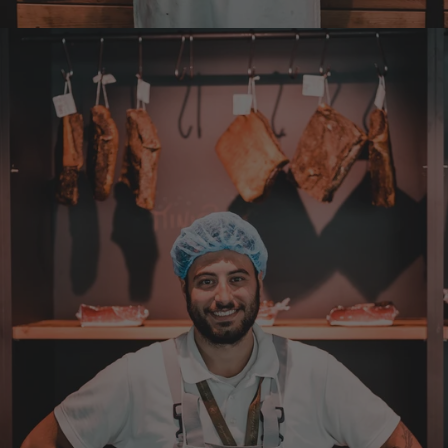
Tolles Angebot, Qualität und Geschmack -
Note 1
7.8.2026
Elfi
Verifizierter Kunde
Man gibt sich sehr viel Mühe mit meine
Wünsche zu erfüllen !! Vielen Dank dafür!!
7.8.2026
Anonym
Verifizierter Kunde
Bisher alles lecker und gut.
7.8.2026
Roland
Verifizierter Kunde
Hallo Ich konnte erst heute mein Paket