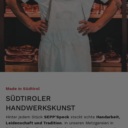
abholen , bin sehr überrascht kann Euch nur
weiter empfehlen Lg Roland Rihaczek
6.8.2026
Thorsten
Verifizierter Kunde
Die Abläufe sind super einfach. Die Ware hat
eine sensationelle Qualität und die Lieferung
erfolgt schnell und zuverlässig. 👍
6.8.2026
Alle Bewertungen Lesen
Made in Südtirol
SÜDTIROLER
HANDWERKSKUNST
Hinter jedem Stück
SEPP’Speck
steckt echte
Handarbeit,
Leidenschaft und Tradition
. In unseren Metzgereien in