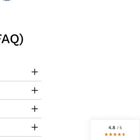
FAQ)
6.225
Bewertungen
4,8
rating
6.225
bewertungen
reviews-io
4.8
/ 5
Heinrich
Verifizierter Kunde