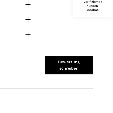
Verifiziertes
der Schinken war fest und kernig
Kunden-
ausgewogener Geschmack- ich habe schon
Feedback
wieder nachbestellt.
5.8.2026
Josef
Verifizierter Kunde
Lieferung funktioniert gut. Geschmack und
Qualität sehr gut. Ich habe schon vieles
probiert und auch wieder bestellt.
Bewertung
5.8.2026
schreiben
Norbert
Verifizierter Kunde
Qualität hervorragend, leider ist der Versand
nach Deutschland mit GLS unterirdisch. Bitte
auf DHL umstellen, auch wenn die
Versandkosten dadurch höher sein sollten.
5.8.2026