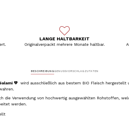
LANGE HALTBARKEIT
rt.
Originalverpackt mehrere Monate haltbar.
A
BESCHREIBUNG
GENUSSVORSCHLAG
ZUTATEN
Salami 💚
wird ausschließlich aus bestem BIO Fleisch hergestellt 
 wahren.
urch die Verwendung von hochwertig ausgewählten Rohstoffen, we
beitet werden.
ellt