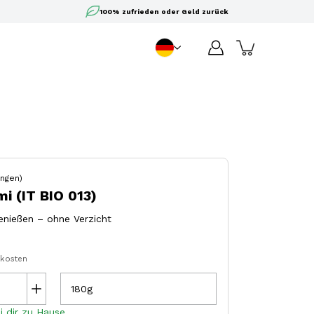
100% zufrieden oder Geld zurück
DE
Sprache
ngen)
i (IT BIO 013)
genießen – ohne Verzicht
dkosten
180g
i dir zu Hause.