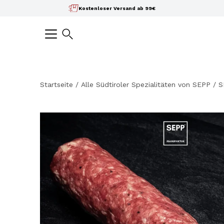
Inhalte
Kostenloser Versand ab 99€
überspringen
Suchen
Startseite
/
Alle Südtiroler Spezialitäten von SEPP
/
S
Bild-
Lightbox
öffnen