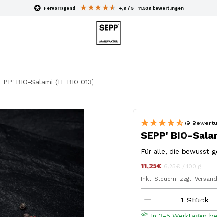
hervorragend
4,8
/ 5
11.538
bewertungen
EPP' BIO-Salami (IT BIO 013)
(9 Bewertu
SEPP' BIO-Salam
Für alle, die bewusst 
11,25€
Stückpreis
pro
jeder
6,25€
/
100 g
Inkl. Steuern.
zzgl. Versan
Stück
📦 In 3-5 Werktagen be