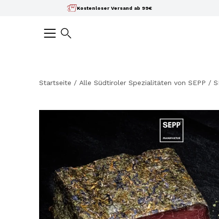
Inhalte
Kostenloser Versand ab 99€
überspringen
Suchen
Startseite
/
Alle Südtiroler Spezialitäten von SEPP
/
S
Bild-
Lightbox
öffnen