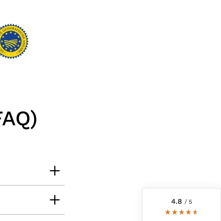
FAQ)
6.229
Bewertungen
4,8
rating
6.229
bewertungen
reviews-io
4.8
/ 5
Roland
Verifizierter Kunde