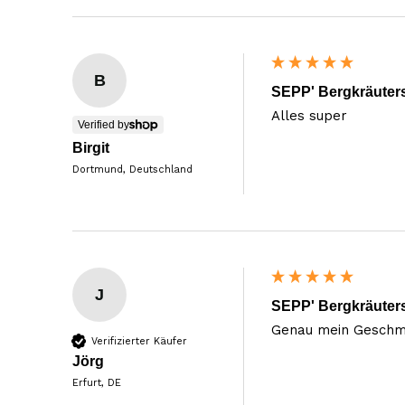
B
SEPP' Bergkräuters
Alles super
Verified by
Birgit
Dortmund, Deutschland
J
SEPP' Bergkräuters
Genau mein Geschmack 
Verifizierter Käufer
Jörg
Erfurt, DE