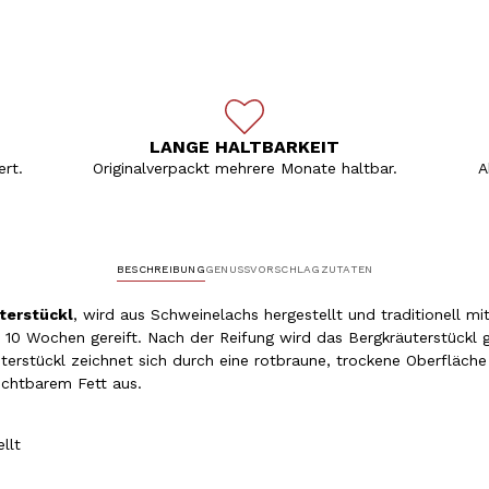
LANGE HALTBARKEIT
rt.
Originalverpackt mehrere Monate haltbar.
A
BESCHREIBUNG
GENUSSVORSCHLAG
ZUTATEN
terstückl
, wird aus Schweinelachs hergestellt und traditionell m
a. 10 Wochen gereift. Nach der Reifung wird das Bergkräuterstückl
erstückl zeichnet sich durch eine rotbraune, trockene Oberfläche
sichtbarem Fett aus.
ellt