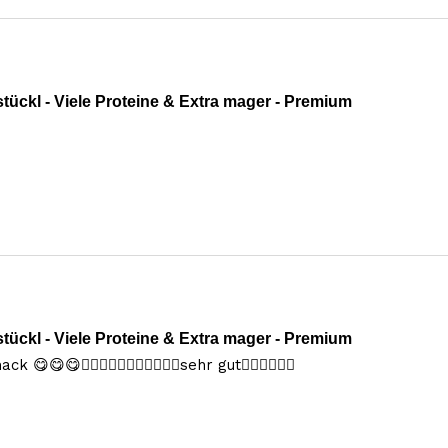
tückl - Viele Proteine & Extra mager - Premium
tückl - Viele Proteine & Extra mager - Premium
😋😋👍🏻👏🏻✌🏻🍀👍🏻🍻🍻sehr gut👍🏻👍🏻👍🏻