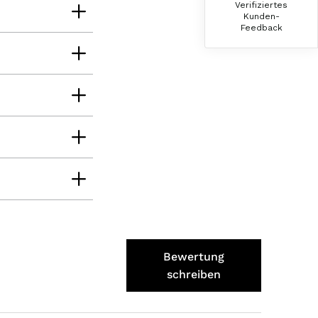
Verifiziertes
Hallo Ich konnte erst heute mein Paket
Kunden-
abholen , bin sehr überrascht kann Euch nur
Feedback
weiter empfehlen Lg Roland Rihaczek
6.8.2026
Thorsten
Verifizierter Kunde
Die Abläufe sind super einfach. Die Ware hat
eine sensationelle Qualität und die Lieferung
erfolgt schnell und zuverlässig. 👍
6.8.2026
Hans-Jürgen
Verifizierter Kunde
alles super geschmeckt
Bewertung
6.8.2026
schreiben