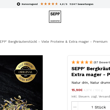
hervorragend
4,8
/ 5
11.547
bewertungen
EPP' Bergkräuterstückl - Viele Proteine & Extra mager - Premium
(87 Bewert
SEPP' Bergkräut
Extra mager - 
Natur drin, Natur drum
15,90€
Stückpreis
pro
jeder
4,97€
/
100 g
Inkl. Steuern.
zzgl. Versan
Stück