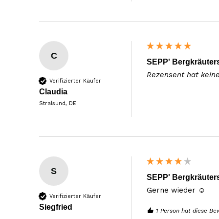
C
SEPP' Bergkräuters
Rezensent hat kein
Verifizierter Käufer
Claudia
Stralsund, DE
S
SEPP' Bergkräuters
Gerne wieder ☺️
Verifizierter Käufer
Siegfried
1 Person hat diese Be