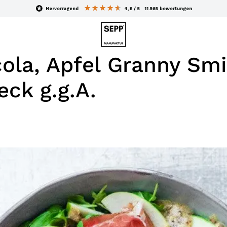
hervorragend
4,8
/ 5
11.565
bewertungen
cola, Apfel Granny Sm
eck g.g.A.