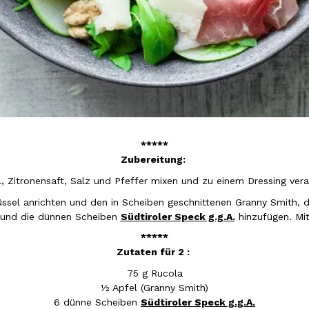
*****
Zubereitung:
l, Zitronensaft, Salz und Pfeffer mixen und zu einem Dressing vera
hüssel anrichten und den in Scheiben geschnittenen Granny Smith, 
 und die dünnen Scheiben
Südtiroler Speck g.g.A.
hinzufügen. Mit
*****
Zutaten für 2 :
75 g Rucola
½ Apfel (Granny Smith)
6 dünne Scheiben
Südtiroler Speck g.g.A.