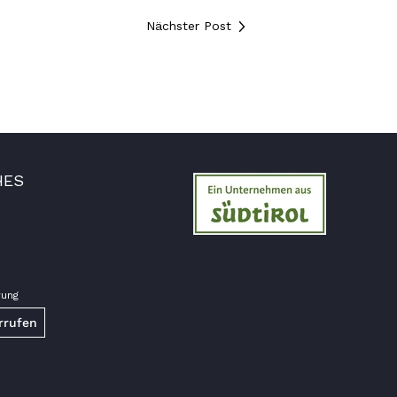
Eurer Speck 🥓 ist einfach zum reinknien. Der
Nächster Post
Geschmack… wie auf Wolke sieben.
7.8.2026
Wolfgang
Verifizierter Kunde
Qualität, Geschmack die Lieferung und die
Verpackung, alles super. Bei kleinen
Problemen wurde sofort geholfen. Hier kann
HES
man ohne bedenken bestellen.
7.8.2026
Steffi
Verifizierter Kunde
rung
Sehr gute Produkte und auch eine schnelle
rrufen
Lieferung. Produkte auch lange haltbar.
7.8.2026