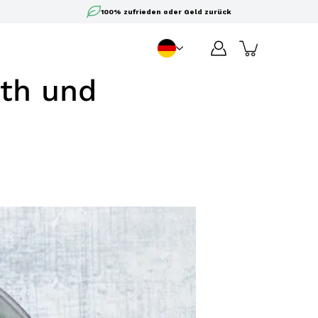
100% zufrieden oder Geld zurück
DE
Sprache
ith und