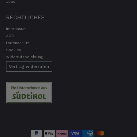
Jobs
Lecker Probierpaket, schnelle Lieferung. Top
8.8.2026
RECHTLICHES
Impressum
Kerstin
AGB
Verifizierter Kunde
Datenschutz
Die Produkte finde ich immer wieder sehr
gut, Bestelle sie wieder 😋
Cookies
7.8.2026
Widerrufsbelehrung
Vertrag widerrufen
Anonym
Verifizierter Kunde
Der Schinken ist unser Favorit. Einfach
köstlich und ruckzuck aufgegessen!!!!!!!
Deshalb haben wir einen Vorrat angelegt.
7.8.2026
Ulrich Karl
Verifizierter Kunde