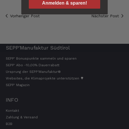
Sehr gute Originalqualität
Anmelden & sparen!
8.8.2026
Vorheriger Post
Nächster Post
Josef
Verifizierter Kunde
Seit ich SEPP-Manufaktur kenne, bestelle ich
nur noch da. Große Auswahl, für jeden ist
SEPP'Manufaktur Südtirol
was dabei. Für mich passt die Preis-Leistung
ebenso. Ich bleib dabei.
SEPP' Bonuspunkte sammeln und sparen
8.8.2026
SEPP' Abo -10,00% Dauerrabatt
Ursprung der SEPP'Manufaktur®
Websites, die Klimaprojekte unterstützen 🌳
Tatsiana
SEPP' Magazin
Verifizierter Kunde
Schnelle Lieferung.Sehr zufrieden.Danke.
INFO
8.8.2026
Kontakt
Zahlung & Versand
Jörg
B2B
Verifizierter Kunde