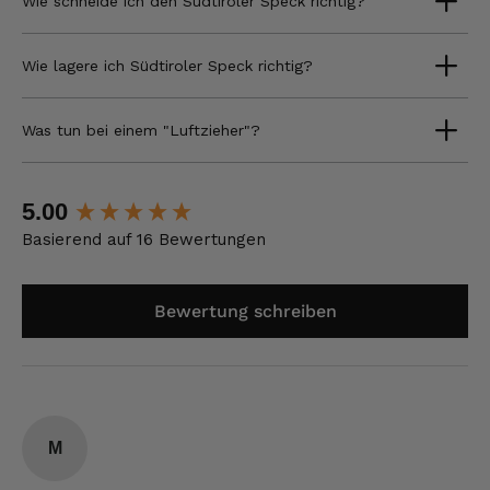
Wie schneide ich den Südtiroler Speck richtig?
Wie lagere ich Südtiroler Speck richtig?
Was tun bei einem "Luftzieher"?
New content loaded
5.00
Basierend auf 16 Bewertungen
Bewertung schreiben
M