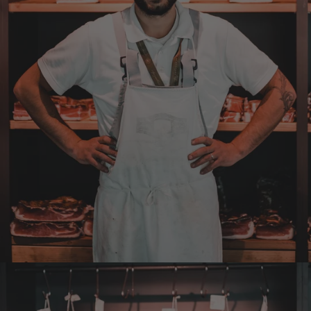
Christa
Verifizierter Kunde
Der Schinken schmeckt sehr gut durch die
Bergkräuter. Ich würde mir wünschen
einzelne Teile zu bestellen. Meistens sind es
Pakete. Bin Rentnerin und brauche nicht so
viel.
7.8.2026
Ulrich
Verifizierter Kunde
Tolles Angebot, Qualität und Geschmack -
Note 1
7.8.2026
Elfi
Verifizierter Kunde
Man gibt sich sehr viel Mühe mit meine
Wünsche zu erfüllen !! Vielen Dank dafür!!
7.8.2026