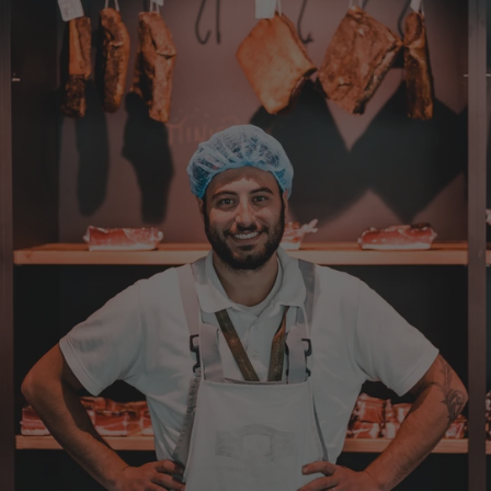
Anonym
Verifizierter Kunde
Bisher alles lecker und gut.
7.8.2026
Roland
Verifizierter Kunde
Hallo Ich konnte erst heute mein Paket
abholen , bin sehr überrascht kann Euch nur
weiter empfehlen Lg Roland Rihaczek
6.8.2026
Thorsten
Verifizierter Kunde
Die Abläufe sind super einfach. Die Ware hat
eine sensationelle Qualität und die Lieferung
erfolgt schnell und zuverlässig. 👍