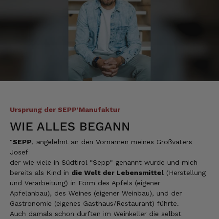
Silvia
Verifizierter Kunde
Schmeckt alles sehe lecker würde und werde
immer wieder bestellen. 👍🤤🤤❤️
7.8.2026
Ellen
Ursprung der SEPP'Manufaktur
Verifizierter Kunde
WIE ALLES BEGANN
Eurer Speck 🥓 ist einfach zum reinknien. Der
Geschmack… wie auf Wolke sieben.
"
SEPP
, angelehnt an den Vornamen meines Großvaters
7.8.2026
Josef
der wie viele in Südtirol "Sepp" genannt wurde und mich
bereits als Kind in
die Welt der Lebensmittel
(Herstellung
Wolfgang
und Verarbeitung) in Form des Apfels (eigener
Verifizierter Kunde
Apfelanbau), des Weines (eigener Weinbau), und der
Qualität, Geschmack die Lieferung und die
Gastronomie (eigenes Gasthaus/Restaurant) führte.
Verpackung, alles super. Bei kleinen
Auch damals schon durften im Weinkeller die selbst
Problemen wurde sofort geholfen. Hier kann