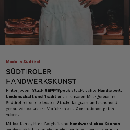
6.8.2026
Hans-Jürgen
Verifizierter Kunde
alles super geschmeckt
6.8.2026
Made in Südtirol
Alle Bewertungen Lesen
SÜDTIROLER
HANDWERKSKUNST
Hinter jedem Stück
SEPP’Speck
steckt echte
Handarbeit,
Leidenschaft und Tradition
. In unseren Metzgereien in
Südtirol reifen die besten Stücke langsam und schonend –
genau wie es unsere Vorfahren seit Generationen getan
haben.
Mildes Klima, klare Bergluft und
handwerkliches Können
vereinen sich hier zu einem einzigartigen Genuss, der weit