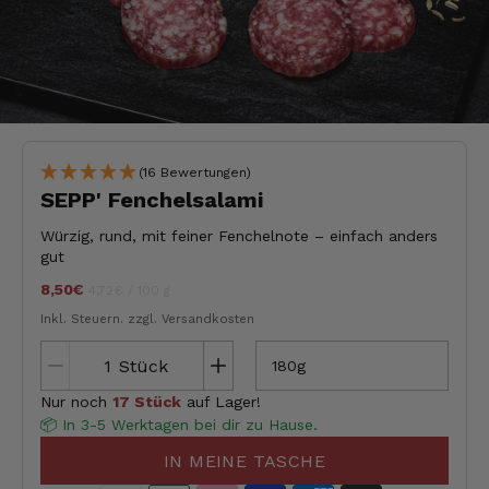
(16 Bewertungen)
SEPP' Fenchelsalami
Würzig, rund, mit feiner Fenchelnote – einfach anders
gut
8,50€
Stückpreis
pro
jeder
4,72€
/
100 g
Inkl. Steuern.
zzgl. Versandkosten
Stück
180g
Nur noch
17 Stück
auf Lager!
📦 In 3-5 Werktagen bei dir zu Hause.
IN MEINE TASCHE