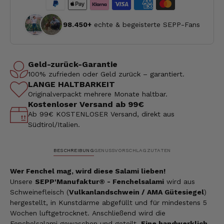
98.450+
echte & begeisterte SEPP-Fans
Geld-zurück-Garantie
100% zufrieden oder Geld zurück – garantiert.
LANGE HALTBARKEIT
Originalverpackt mehrere Monate haltbar.
Kostenloser Versand ab 99€
Ab 99€ KOSTENLOSER Versand, direkt aus
Südtirol/Italien.
BESCHREIBUNG
GENUSSVORSCHLAG
ZUTATEN
Wer Fenchel mag, wird diese Salami lieben!
Unsere
SEPP'Manufaktur® - Fenchelsalami
wird aus
Schweinefleisch (
Vulkanlandschwein / AMA Gütesiegel
)
hergestellt, in Kunstdärme abgefüllt und für mindestens 5
Wochen luftgetrocknet. Anschließend wird die
Fenchelsalami gewaschen und geteilt.
Eine handwerklich