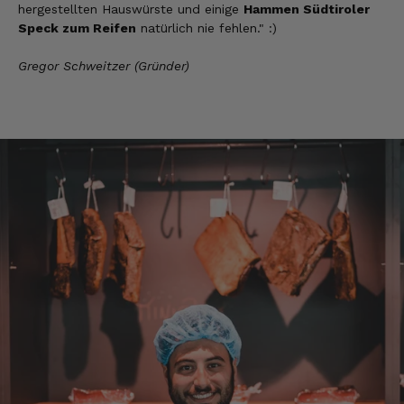
hergestellten Hauswürste und einige
Hammen Südtiroler
man ohne bedenken bestellen.
Speck zum Reifen
natürlich nie fehlen." :)
7.8.2026
Gregor Schweitzer (Gründer)
Steffi
Verifizierter Kunde
Sehr gute Produkte und auch eine schnelle
Lieferung. Produkte auch lange haltbar.
7.8.2026
Bernhard
Verifizierter Kunde
Die Ware wurde sehr schnell geliefert und ich
habe sie dann auch gleich probiert und es ist
natürlich ein wunderbarer Geschmack aus
Tirol und ich bin froh, dass sie so eine gute
Qualität liefert
7.8.2026