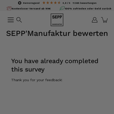
Inhalte
hervorragend
4,8
/ 5
11.565
bewertungen
überspringen
Kostenloser Versand ab 99€
100% zufrieden oder Geld zurück
Suchen
SEPP'Manufaktur bewerten
You have already completed
this survey
Thank you for your feedback!