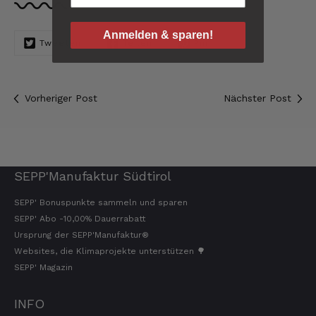
Verifizierter Kunde
Die Produkte finde ich immer wieder sehr
gut, Bestelle sie wieder 😋
Anmelden & sparen!
Tweeten
Teilen
Pin
7.8.2026
Anonym
Vorheriger Post
Nächster Post
Verifizierter Kunde
Der Schinken ist unser Favorit. Einfach
köstlich und ruckzuck aufgegessen!!!!!!!
Deshalb haben wir einen Vorrat angelegt.
7.8.2026
SEPP'Manufaktur Südtirol
SEPP' Bonuspunkte sammeln und sparen
Ulrich Karl
SEPP' Abo -10,00% Dauerrabatt
Verifizierter Kunde
Ursprung der SEPP'Manufaktur®
1 A Qualität, preiswert und schnell. Gern
Websites, die Klimaprojekte unterstützen 🌳
wieder. Danke!
SEPP' Magazin
7.8.2026
INFO