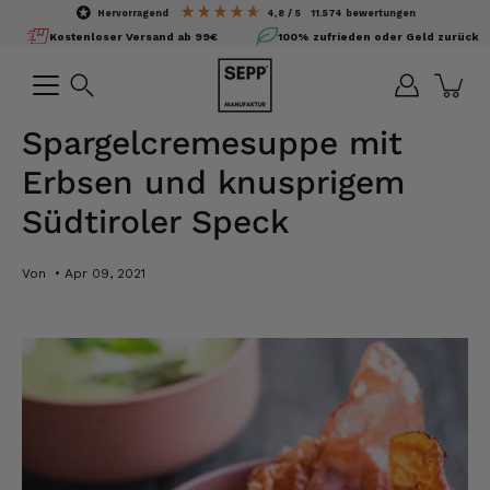
Inhalte
hervorragend
4,8
/ 5
11.574
bewertungen
überspringen
Kostenloser Versand ab 99€
100% zufrieden oder Geld zurück
Suchen
Spargelcremesuppe mit
Erbsen und knusprigem
Südtiroler Speck
Von
Apr 09, 2021