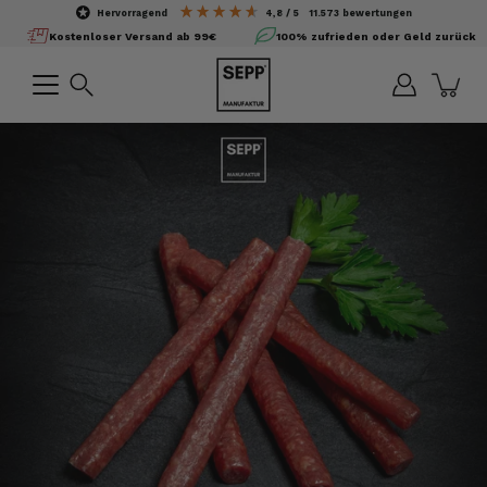
Inhalte
hervorragend
4,8
/ 5
11.573
bewertungen
überspringen
Kostenloser Versand ab 99€
100% zufrieden oder Geld zurück
Suchen
Bild-
Lightbox
öffnen