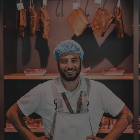
Christa
Verifizierter Kunde
Der Schinken schmeckt sehr gut durch die
Bergkräuter. Ich würde mir wünschen
einzelne Teile zu bestellen. Meistens sind es
Pakete. Bin Rentnerin und brauche nicht so
viel.
7.8.2026
Ulrich
Verifizierter Kunde
Tolles Angebot, Qualität und Geschmack -
Note 1
7.8.2026
Elfi
Verifizierter Kunde