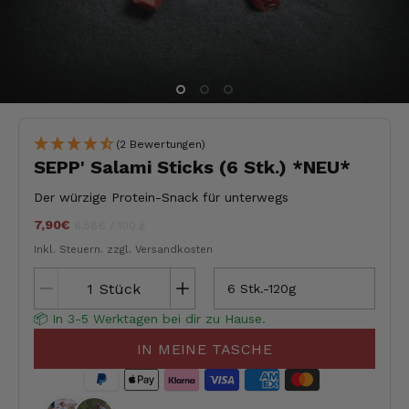
(2 Bewertungen)
SEPP' Salami Sticks (6 Stk.) *NEU*
Der würzige Protein-Snack für unterwegs
7,90€
Stückpreis
pro
jeder
6,58€
/
100 g
Inkl. Steuern.
zzgl. Versandkosten
Stück
6 Stk.-120g
📦 In 3-5 Werktagen bei dir zu Hause.
IN MEINE TASCHE