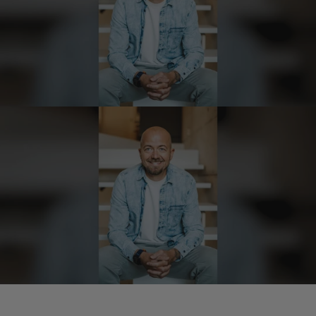
Top Ware. Top Lieferung. Immer wieder👍
7.8.2026
Silvia
Verifizierter Kunde
Schmeckt alles sehe lecker würde und werde
immer wieder bestellen. 👍🤤🤤❤️
7.8.2026
Ellen
Verifizierter Kunde
Eurer Speck 🥓 ist einfach zum reinknien. Der
Geschmack… wie auf Wolke sieben.
7.8.2026
Wolfgang
Verifizierter Kunde