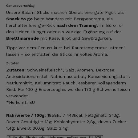
Genussvorschlag
Unsere Salami Sticks machen überall eine gute Figur: als
Snack to go
beim Wandern mit Bergpanorama, als
herzhafter Energie-Kick
nach dem Training
, im Büro für
den kleinen Hunger oder als würzige Ergänzung auf der
Brettlmarende
mit Käse, Brot und Gewürzgurken.
Tipp: Vor dem Genuss kurz bei Raumtemperatur „atmen"
lassen – so entfalten die Sticks ihr volles Aroma.
Zutaten
Zutaten:
Schweinefleisch*, Salz, Aromen, Dextrose,
Antioxidationsmittel: Natriumascorbat; Konservierungsstoff:
Natriumnitrit, Kaliumnitrat; Rauch, essbarer Kollagendarm
Rind. Für 100 g Enderzeugnis wurden 173 g Schweinefleisch
verwendet.
*Herkunft: EU
Nährwerte / 100g
: 1858kJ / 443kcal; Fettgehalt: 34,1g,
Davon Gesättigte: 13g; Kohlenhydrate: 2,8g, davon Zucker:
1,4g; Eiweiß: 30,6g; Salz: 3,4g;