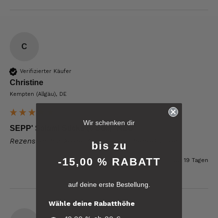
C
Verifizierter Käufer
Christine
Kempten (Allgäu), DE
6.242
Bewertungen
Wir schenken dir
SEPP' Salami Sticks (6 Stk.) *NEU*
Rezensent hat keine Kommentare hinterlassen.
4,8
rating
6.242
bewertungen
bis zu
-15,00 % RABATT
vor 19 Tagen
reviews-io
auf deine erste Bestellung.
4.8
/ 5
Kerstin
Wähle deine Rabatthöhe
Verifizierter Kunde
Verifiziertes
Die Produkte finde ich immer wieder sehr