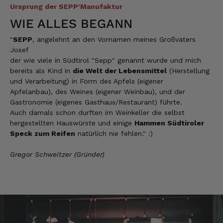
Qualität, Geschmack die Lieferung und die
Ursprung der SEPP'Manufaktur
Verpackung, alles super. Bei kleinen
WIE ALLES BEGANN
Problemen wurde sofort geholfen. Hier kann
man ohne bedenken bestellen.
"
SEPP
, angelehnt an den Vornamen meines Großvaters
7.8.2026
Josef
der wie viele in Südtirol "Sepp" genannt wurde und mich
bereits als Kind in
die Welt der Lebensmittel
(Herstellung
Steffi
und Verarbeitung) in Form des Apfels (eigener
Verifizierter Kunde
Apfelanbau), des Weines (eigener Weinbau), und der
Sehr gute Produkte und auch eine schnelle
Gastronomie (eigenes Gasthaus/Restaurant) führte.
Lieferung. Produkte auch lange haltbar.
Auch damals schon durften im Weinkeller die selbst
7.8.2026
hergestellten Hauswürste und einige
Hammen Südtiroler
Speck zum Reifen
natürlich nie fehlen." :)
Bernhard
Gregor Schweitzer (Gründer)
Verifizierter Kunde
Die Ware wurde sehr schnell geliefert und ich
habe sie dann auch gleich probiert und es ist
natürlich ein wunderbarer Geschmack aus
Tirol und ich bin froh, dass sie so eine gute
Qualität liefert
7.8.2026