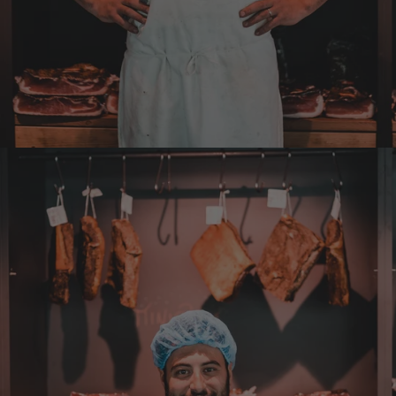
Man gibt sich sehr viel Mühe mit meine
Wünsche zu erfüllen !! Vielen Dank dafür!!
7.8.2026
Anonym
Verifizierter Kunde
Bisher alles lecker und gut.
7.8.2026
Roland
Verifizierter Kunde
Hallo Ich konnte erst heute mein Paket
abholen , bin sehr überrascht kann Euch nur
weiter empfehlen Lg Roland Rihaczek
6.8.2026
Thorsten
Verifizierter Kunde