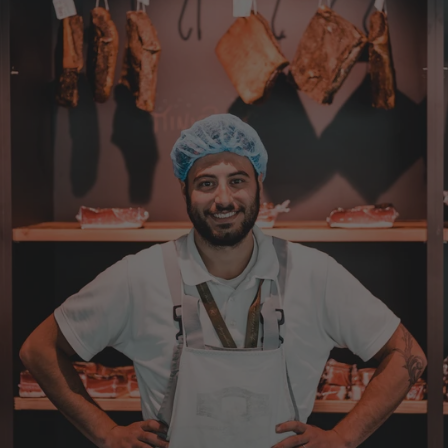
Erstklassige Ware Hervorragende Qualität
Sehr gutes Preis Leistungsverhältnis
4.8.2026
Axel
Verifizierter Kunde
Sehr gute Ware , schnelle Zusendung. Ich bin
sehr zufrieden. Gern wieder!
4.8.2026
Sebastian
Verifizierter Kunde
... schnelle Lieferung, super Service und die
Ware( Probierpaket und Speck "Herzstück")
sieht hervorragend aus und schmeckt auch
dementsprechend...
4.8.2026