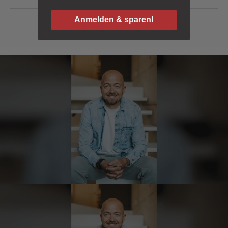
Thorsten
Verifizierter Kunde
Anmelden & sparen!
Die Abläufe sind super einfach. Die Ware hat
1
2
3
4
5
6
...
12
eine sensationelle Qualität und die Lieferung
erfolgt schnell und zuverlässig. 👍
6.8.2026
Hans-Jürgen
Verifizierter Kunde
alles super geschmeckt
6.8.2026
Frank
Verifizierter Kunde
Was ich bisher gegessen habe, war sehr
lecker!
6.8.2026