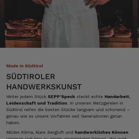
Mathias
Verifizierter Kunde
Die Verpackung hatte beim Transport sehr
beschädigt. Aber sonst war alles super!!!
Gruß Mathias Gotthold
3.8.2026
Made in Südtirol
Alle Bewertungen Lesen
SÜDTIROLER
HANDWERKSKUNST
Hinter jedem Stück
SEPP’Speck
steckt echte
Handarbeit,
Leidenschaft und Tradition
. In unseren Metzgereien in
Südtirol reifen die besten Stücke langsam und schonend –
genau wie es unsere Vorfahren seit Generationen getan
haben.
Mildes Klima, klare Bergluft und
handwerkliches Können
vereinen sich hier zu einem einzigartigen Genuss, der weit