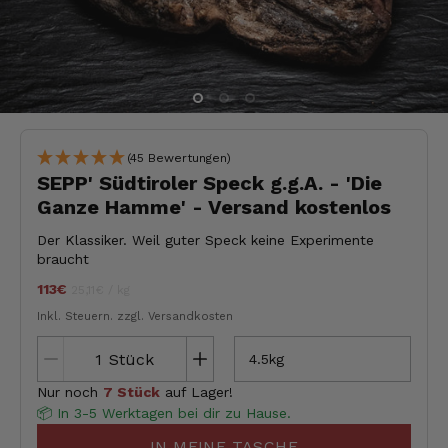
(45 Bewertungen)
SEPP' Südtiroler Speck g.g.A. - 'Die
Ganze Hamme' - Versand kostenlos
Der Klassiker. Weil guter Speck keine Experimente
braucht
113€
Stückpreis
pro
jeder
25,11€
/
kg
Inkl. Steuern.
zzgl. Versandkosten
Stück
4.5kg
Nur noch
7 Stück
auf Lager!
📦 In 3-5 Werktagen bei dir zu Hause.
IN MEINE TASCHE