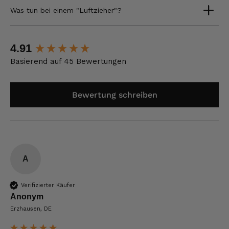
Was tun bei einem "Luftzieher"?
New content loaded
4.91
Basierend auf 45 Bewertungen
Bewertung schreiben
A
Verifizierter Käufer
Anonym
Erzhausen, DE