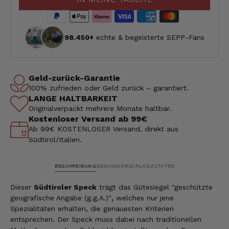
98.450+
echte & begeisterte SEPP-Fans
Geld-zurück-Garantie
100% zufrieden oder Geld zurück – garantiert.
LANGE HALTBARKEIT
Originalverpackt mehrere Monate haltbar.
Kostenloser Versand ab 99€
Ab 99€ KOSTENLOSER Versand, direkt aus
Südtirol/Italien.
BESCHREIBUNG
GENUSSVORSCHLAG
ZUTATEN
Dieser
Südtiroler Speck
trägt das Gütesiegel "geschützte
geografische Angabe (g.g.A.)"
,
welches nur jene
Spezialitäten erhalten, die genauesten Kriterien
entsprechen. Der Speck muss dabei nach traditionellen