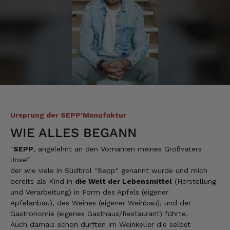
Heinrich
Verifizierter Kunde
der Schinken war fest und kernig
ausgewogener Geschmack- ich habe schon
wieder nachbestellt.
5.8.2026
Josef
Verifizierter Kunde
Lieferung funktioniert gut. Geschmack und
Ursprung der SEPP'Manufaktur
Qualität sehr gut. Ich habe schon vieles
WIE ALLES BEGANN
probiert und auch wieder bestellt.
5.8.2026
"
SEPP
, angelehnt an den Vornamen meines Großvaters
Josef
der wie viele in Südtirol "Sepp" genannt wurde und mich
Norbert
bereits als Kind in
die Welt der Lebensmittel
(Herstellung
Verifizierter Kunde
und Verarbeitung) in Form des Apfels (eigener
Qualität hervorragend, leider ist der Versand
Apfelanbau), des Weines (eigener Weinbau), und der
nach Deutschland mit GLS unterirdisch. Bitte
Gastronomie (eigenes Gasthaus/Restaurant) führte.
auf DHL umstellen, auch wenn die
Auch damals schon durften im Weinkeller die selbst
Versandkosten dadurch höher sein sollten.