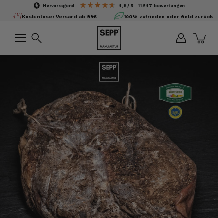
Inhalte
hervorragend
4,8
/ 5
11.547
bewertungen
überspringen
Kostenloser Versand ab 99€
100% zufrieden oder Geld zurück
Suchen
Bild-
Lightbox
öffnen