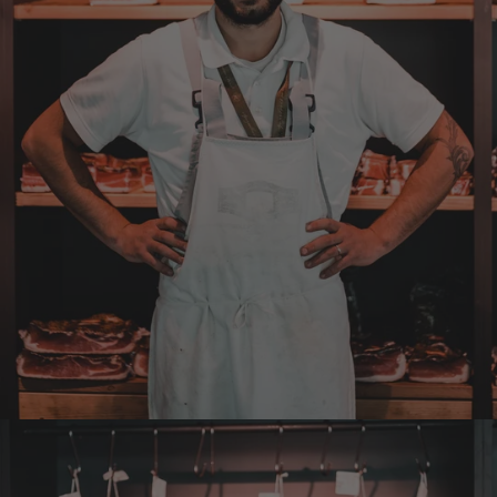
Spitze. Der einzige Wermutstropfen ist die
Zustellung durch GLS. Dieses
Transportunternehmen ist das
unzuverlässigste das es gibt. Die liefern
Pakete die an Privatadressen gesandt
werden meistens zu Abholstationen. Es hat
mir Mühe gekostet das Paket wenigstens an
die Haustüre abgestellt zu bekommen. Bei
eventueller Wiederbestellung werde ich Sie
ersuchen , die Post in Anspruch zu nehmen.
Da wäre ich auch bereit die Transportkosten
zu tragen. Mit freundlichen Grüßen Jörg
4.8.2026
Markus
Verifizierter Kunde
Hervorragende Qualität mit Geschmack
4.8.2026
Dorothea
Verifizierter Kunde