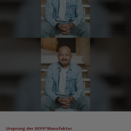
Tatsiana
Verifizierter Kunde
Schnelle Lieferung.Sehr zufrieden.Danke.
8.8.2026
Jörg
Verifizierter Kunde
Lecker Probierpaket, schnelle Lieferung. Top
8.8.2026
Kerstin
Verifizierter Kunde
Die Produkte finde ich immer wieder sehr
gut, Bestelle sie wieder 😋
7.8.2026
Ursprung der SEPP'Manufaktur