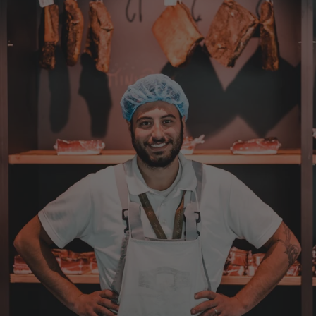
Silvia
Verifizierter Kunde
Schmeckt alles sehe lecker würde und werde
immer wieder bestellen. 👍🤤🤤❤️
7.8.2026
Ellen
Verifizierter Kunde
Eurer Speck 🥓 ist einfach zum reinknien. Der
Geschmack… wie auf Wolke sieben.
7.8.2026
Wolfgang
Verifizierter Kunde
Qualität, Geschmack die Lieferung und die
Verpackung, alles super. Bei kleinen
Problemen wurde sofort geholfen. Hier kann
man ohne bedenken bestellen.
7.8.2026