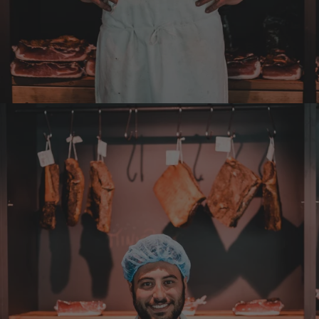
Steffi
Verifizierter Kunde
Sehr gute Produkte und auch eine schnelle
Lieferung. Produkte auch lange haltbar.
7.8.2026
Bernhard
Verifizierter Kunde
Die Ware wurde sehr schnell geliefert und ich
habe sie dann auch gleich probiert und es ist
natürlich ein wunderbarer Geschmack aus
Tirol und ich bin froh, dass sie so eine gute
Qualität liefert
7.8.2026
Christa
Verifizierter Kunde