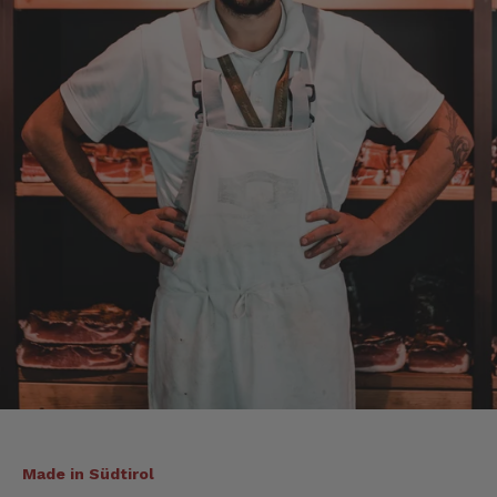
Der Schinken schmeckt sehr gut durch die
Bergkräuter. Ich würde mir wünschen
einzelne Teile zu bestellen. Meistens sind es
Pakete. Bin Rentnerin und brauche nicht so
viel.
7.8.2026
Ulrich
Verifizierter Kunde
Tolles Angebot, Qualität und Geschmack -
Note 1
7.8.2026
Alle Bewertungen Lesen
Made in Südtirol