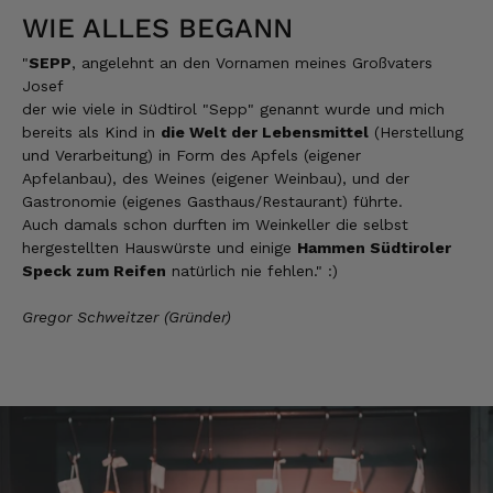
Anonym
WIE ALLES BEGANN
Verifizierter Kunde
Der Schinken ist unser Favorit. Einfach
"
SEPP
, angelehnt an den Vornamen meines Großvaters
köstlich und ruckzuck aufgegessen!!!!!!!
Josef
Deshalb haben wir einen Vorrat angelegt.
der wie viele in Südtirol "Sepp" genannt wurde und mich
7.8.2026
bereits als Kind in
die Welt der Lebensmittel
(Herstellung
und Verarbeitung) in Form des Apfels (eigener
Apfelanbau), des Weines (eigener Weinbau), und der
Ulrich Karl
Gastronomie (eigenes Gasthaus/Restaurant) führte.
Verifizierter Kunde
Auch damals schon durften im Weinkeller die selbst
1 A Qualität, preiswert und schnell. Gern
hergestellten Hauswürste und einige
Hammen Südtiroler
wieder. Danke!
Speck zum Reifen
natürlich nie fehlen." :)
7.8.2026
Gregor Schweitzer (Gründer)
Stefan
Verifizierter Kunde
Top Ware. Top Lieferung. Immer wieder👍
7.8.2026