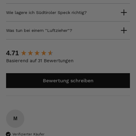
Wie lagere ich Südtiroler Speck richtig?
Was tun bei einem "Luftzieher"?
New content loaded
4.71
Basierend auf 31 Bewertungen
Bewertung schreiben
M
Verifizierter Käufer