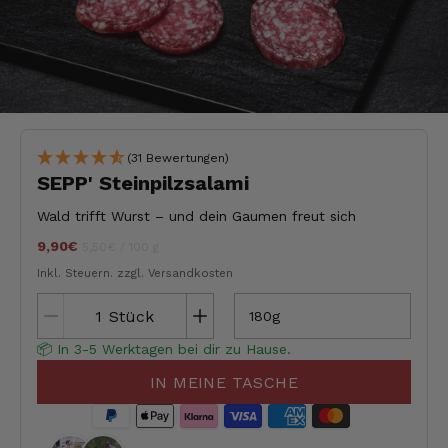
(31 Bewertungen)
SEPP' Steinpilzsalami
Wald trifft Wurst – und dein Gaumen freut sich
9,90€
Stückpreis
pro
jeder
5,50€
/
100 g
Inkl. Steuern.
zzgl. Versandkosten
Stück
180g
📦 In 3-5 Werktagen bei dir zu Hause.
IN MEINE TASCHE