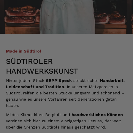
3.8.2026
Andreas
Verifizierter Kunde
Sehr gute Produkte. Sehr guter Geschmack.
Kammer sehr weiterentwickeln.
3.8.2026
Made in Südtirol
SÜDTIROLER
HANDWERKSKUNST
Michael
Verifizierter Kunde
Hinter jedem Stück
SEPP’Speck
steckt echte
Handarbeit,
Qualitativ sehr gut bis hervorragend, etwas
zu teuer.....
Leidenschaft und Tradition
. In unseren Metzgereien in
Südtirol reifen die besten Stücke langsam und schonend –
3.8.2026
genau wie es unsere Vorfahren seit Generationen getan
haben.
Alle Bewertungen Lesen
Mildes Klima, klare Bergluft und
handwerkliches Können
vereinen sich hier zu einem einzigartigen Genuss, der weit
über die Grenzen Südtirols hinaus geschätzt wird.