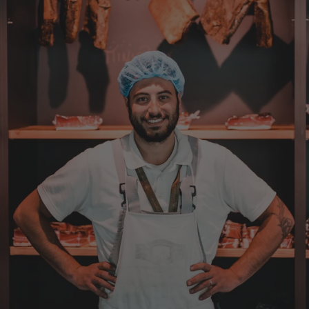
Sebastian
Verifizierter Kunde
... schnelle Lieferung, super Service und die
Ware( Probierpaket und Speck "Herzstück")
sieht hervorragend aus und schmeckt auch
dementsprechend...
4.8.2026
Mathias
Verifizierter Kunde
Die Verpackung hatte beim Transport sehr
beschädigt. Aber sonst war alles super!!!
Gruß Mathias Gotthold
3.8.2026
Kai
Verifizierter Kunde
Top wie immer.