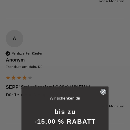
vor 4 Monaten
A
Verifizierter Käufer
Anonym
Frankfurt am Main, DE
SEPP' Steinpilzsalami (180g) ***NEU***
6.225
Bewertungen
Dürfte mehr Steinpilz enthalten.
Wir schenken dir
vor 6 Monaten
4,8
rating
6.226
bewertungen
bis zu
-15,00 % RABATT
reviews-io