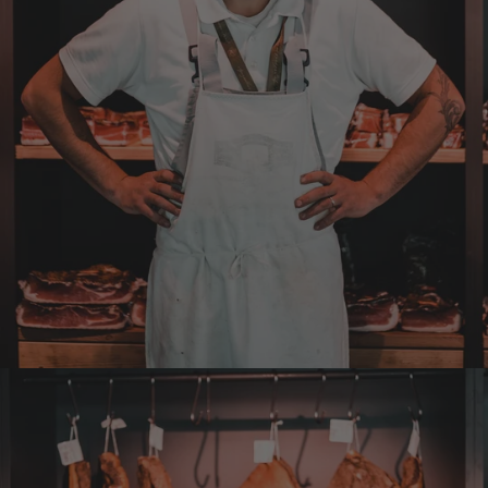
Markus
Verifizierter Kunde
Hervorragende Qualität mit Geschmack
4.8.2026
Dorothea
Verifizierter Kunde
Erstklassige Ware Hervorragende Qualität
Sehr gutes Preis Leistungsverhältnis
4.8.2026
Axel
Verifizierter Kunde
Sehr gute Ware , schnelle Zusendung. Ich bin
sehr zufrieden. Gern wieder!
4.8.2026