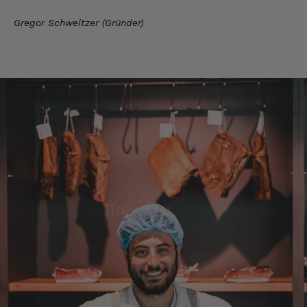
Die Qualität ist super und der Geschmack ist
wie in den Dolomieten.
Gregor Schweitzer (Gründer)
4.8.2026
Hans Joerg
Verifizierter Kunde
Über die Produkte brauchen wir nicht zu
diskutieren, soweit schon probiert alles
Spitze. Der einzige Wermutstropfen ist die
Zustellung durch GLS. Dieses
Transportunternehmen ist das
unzuverlässigste das es gibt. Die liefern
Pakete die an Privatadressen gesandt
werden meistens zu Abholstationen. Es hat
mir Mühe gekostet das Paket wenigstens an
die Haustüre abgestellt zu bekommen. Bei
eventueller Wiederbestellung werde ich Sie
ersuchen , die Post in Anspruch zu nehmen.
Da wäre ich auch bereit die Transportkosten
zu tragen. Mit freundlichen Grüßen Jörg
4.8.2026