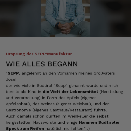
5.8.2026
Norbert
Verifizierter Kunde
Qualität hervorragend, leider ist der Versand
nach Deutschland mit GLS unterirdisch. Bitte
auf DHL umstellen, auch wenn die
Versandkosten dadurch höher sein sollten.
Ursprung der SEPP'Manufaktur
5.8.2026
WIE ALLES BEGANN
"
SEPP
, angelehnt an den Vornamen meines Großvaters
Manfred
Josef
Verifizierter Kunde
der wie viele in Südtirol "Sepp" genannt wurde und mich
Eine super Qualität, klasse im Geschmack,
bereits als Kind in
die Welt der Lebensmittel
(Herstellung
werde wieder bestellen....bin sehr zufrieden
und Verarbeitung) in Form des Apfels (eigener
4.8.2026
Apfelanbau), des Weines (eigener Weinbau), und der
Gastronomie (eigenes Gasthaus/Restaurant) führte.
Auch damals schon durften im Weinkeller die selbst
hergestellten Hauswürste und einige
Hammen Südtiroler
Sven
Speck zum Reifen
natürlich nie fehlen." :)
Verifizierter Kunde