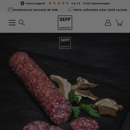
Inhalte
hervorragend
4,8
/ 5
11.539
bewertungen
überspringen
Kostenloser Versand ab 99€
100% zufrieden oder Geld zurück
Suchen
Bild-
Lightbox
öffnen