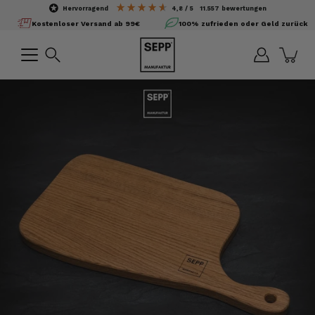
Inhalte
hervorragend
4,8
/ 5
11.557
bewertungen
überspringen
Kostenloser Versand ab 99€
100% zufrieden oder Geld zurück
Suchen
Bild-
Lightbox
öffnen