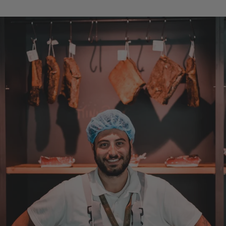
7.8.2026
Anonym
Verifizierter Kunde
Bisher alles lecker und gut.
7.8.2026
Roland
Verifizierter Kunde
Hallo Ich konnte erst heute mein Paket
abholen , bin sehr überrascht kann Euch nur
weiter empfehlen Lg Roland Rihaczek
6.8.2026
Thorsten
Verifizierter Kunde
Die Abläufe sind super einfach. Die Ware hat
eine sensationelle Qualität und die Lieferung