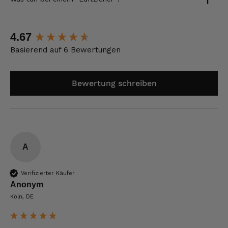
New content loaded
4.67
Basierend auf 6 Bewertungen
Bewertung schreiben
A
Verifizierter Käufer
Anonym
Köln, DE