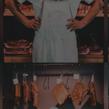
erfolgt schnell und zuverlässig. 👍
6.8.2026
Hans-Jürgen
Verifizierter Kunde
alles super geschmeckt
6.8.2026
Frank
Verifizierter Kunde
Was ich bisher gegessen habe, war sehr
lecker!
6.8.2026
Heinrich
Verifizierter Kunde
der Schinken war fest und kernig
ausgewogener Geschmack- ich habe schon