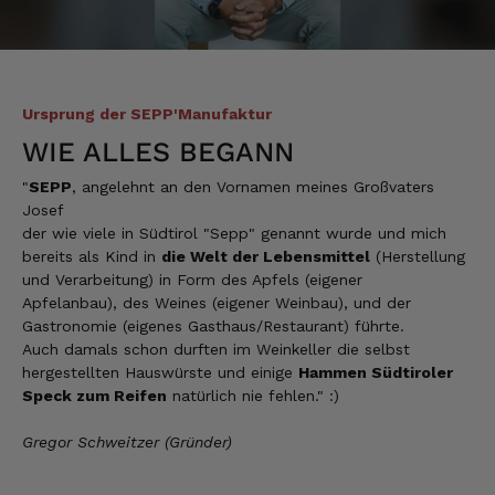
Christa
Verifizierter Kunde
Der Schinken schmeckt sehr gut durch die
Bergkräuter. Ich würde mir wünschen
einzelne Teile zu bestellen. Meistens sind es
Ursprung der SEPP'Manufaktur
Pakete. Bin Rentnerin und brauche nicht so
viel.
WIE ALLES BEGANN
7.8.2026
"
SEPP
, angelehnt an den Vornamen meines Großvaters
Josef
der wie viele in Südtirol "Sepp" genannt wurde und mich
Ulrich
bereits als Kind in
die Welt der Lebensmittel
(Herstellung
Verifizierter Kunde
und Verarbeitung) in Form des Apfels (eigener
Tolles Angebot, Qualität und Geschmack -
Apfelanbau), des Weines (eigener Weinbau), und der
Note 1
Gastronomie (eigenes Gasthaus/Restaurant) führte.
7.8.2026
Auch damals schon durften im Weinkeller die selbst
hergestellten Hauswürste und einige
Hammen Südtiroler
Speck zum Reifen
natürlich nie fehlen." :)
Elfi
Verifizierter Kunde
Gregor Schweitzer (Gründer)
Man gibt sich sehr viel Mühe mit meine
Wünsche zu erfüllen !! Vielen Dank dafür!!