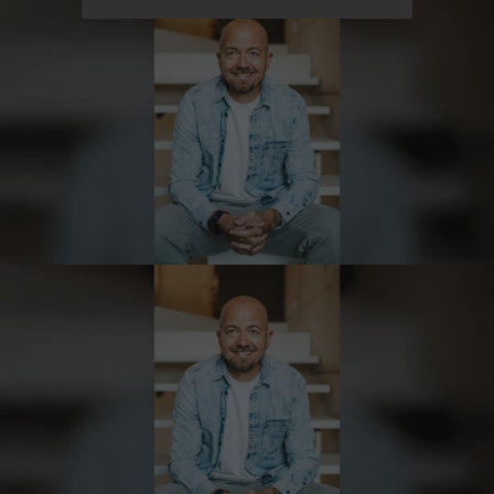
Problemen wurde sofort geholfen. Hier kann
man ohne bedenken bestellen.
7.8.2026
Steffi
Verifizierter Kunde
Sehr gute Produkte und auch eine schnelle
Lieferung. Produkte auch lange haltbar.
7.8.2026
Bernhard
Verifizierter Kunde
Die Ware wurde sehr schnell geliefert und ich
habe sie dann auch gleich probiert und es ist
natürlich ein wunderbarer Geschmack aus
Tirol und ich bin froh, dass sie so eine gute
Qualität liefert
7.8.2026