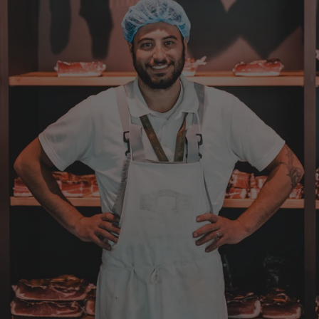
wieder nachbestellt.
5.8.2026
Josef
Verifizierter Kunde
Lieferung funktioniert gut. Geschmack und
Qualität sehr gut. Ich habe schon vieles
probiert und auch wieder bestellt.
5.8.2026
Norbert
Verifizierter Kunde
Qualität hervorragend, leider ist der Versand
nach Deutschland mit GLS unterirdisch. Bitte
auf DHL umstellen, auch wenn die
Versandkosten dadurch höher sein sollten.
5.8.2026