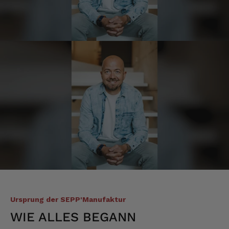
Redzic
Verifizierter Kunde
Die Produkte sind einfach der Hammer.
Danke dafür
10.8.2026
Hans-Dieter
Verifizierter Kunde
Gelieferter Speck ist okay und schmeckt
auch sehr gut. Lieferzeit geht so.
9.8.2026
Michael
Verifizierter Kunde
Super Ware gerne wieder
9.8.2026
Ursprung der SEPP'Manufaktur
WIE ALLES BEGANN