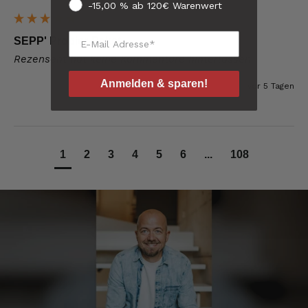
-15,00 % ab 120€ Warenwert
Sommer! Es wird ohne Kühlbox ausgeliefert.
Der Speck / Schingen köchelt leider in den
eingeschweißten Folien
SEPP' Probier-Paket
10.8.2026
Rezensent hat keine Kommentare hinterlassen.
Anmelden & sparen!
vor 5 Tagen
Manfred
Verifizierter Kunde
Das Tempo beim Versand lässt Spielraum
nach oben
1
2
3
4
5
6
...
108
10.8.2026
Peter
Verifizierter Kunde
Ich bin begeistert es schmeckt alles
hervorragend und kann es nur empfehlen! Ich
werde sicher wieder bei euch bestellen!👍👍
10.8.2026