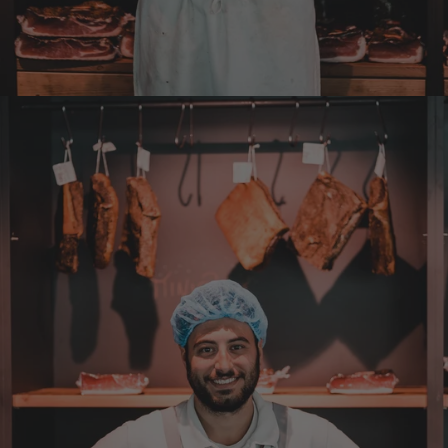
ebenso. Ich bleib dabei.
8.8.2026
Tatsiana
Verifizierter Kunde
Schnelle Lieferung.Sehr zufrieden.Danke.
8.8.2026
Jörg
Verifizierter Kunde
Lecker Probierpaket, schnelle Lieferung. Top
8.8.2026
Alle Bewertungen Lesen