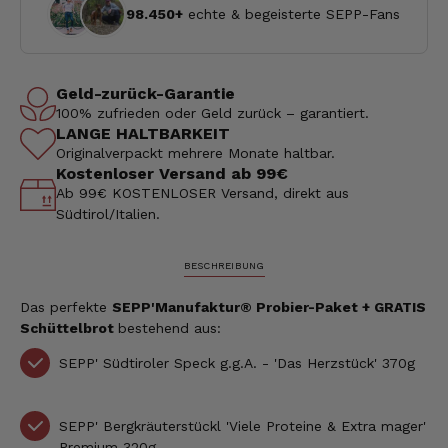
98.450+
echte & begeisterte SEPP-Fans
Geld-zurück-Garantie
100% zufrieden oder Geld zurück – garantiert.
LANGE HALTBARKEIT
Originalverpackt mehrere Monate haltbar.
Kostenloser Versand ab 99€
Ab 99€ KOSTENLOSER Versand, direkt aus
Südtirol/Italien.
BESCHREIBUNG
Das perfekte
SEPP'Manufaktur® Probier-Paket
+ GRATIS
Schüttelbrot
bestehend aus:
SEPP' Südtiroler Speck g.g.A. - 'Das Herzstück' 370g
SEPP' Bergkräuterstückl 'Viele Proteine & Extra mager'
Premium 320g