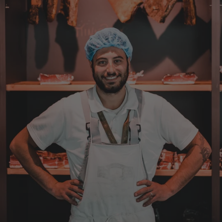
9.8.2026
Werner
Verifizierter Kunde
War alles lecker, der Brettlspeck war aber
der Favorit, etwas Fett muss sein
8.8.2026
Helmut
Verifizierter Kunde
Sehr gute Originalqualität
8.8.2026
Josef
Verifizierter Kunde
Seit ich SEPP-Manufaktur kenne, bestelle ich
nur noch da. Große Auswahl, für jeden ist
was dabei. Für mich passt die Preis-Leistung