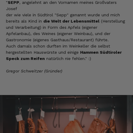
Ron
"
SEPP
, angelehnt an den Vornamen meines Großvaters
Verifizierter Kunde
Josef
fantastische Ware + schneller Versand!!!
der wie viele in Südtirol "Sepp" genannt wurde und mich
9.8.2026
bereits als Kind in
die Welt der Lebensmittel
(Herstellung
und Verarbeitung) in Form des Apfels (eigener
Apfelanbau), des Weines (eigener Weinbau), und der
Gastronomie (eigenes Gasthaus/Restaurant) führte.
Anonym
Auch damals schon durften im Weinkeller die selbst
Verifizierter Kunde
Super Qualität. Geschmacklich hervorragend.
hergestellten Hauswürste und einige
Hammen Südtiroler
Speck zum Reifen
natürlich nie fehlen." :)
9.8.2026
Gregor Schweitzer (Gründer)
Anonym
Verifizierter Kunde
Die Produkte von Euch sind super.
9.8.2026
Roberto
Verifizierter Kunde
Geschmacklich hervorragend