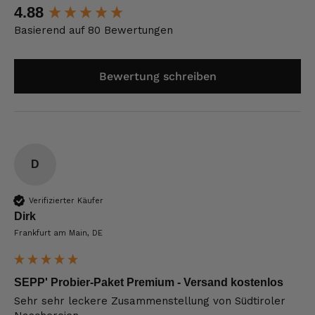
New content loaded
4.88
Basierend auf 80 Bewertungen
Bewertung schreiben
D
Verifizierter Käufer
Dirk
Frankfurt am Main, DE
SEPP' Probier-Paket Premium - Versand kostenlos
Sehr sehr leckere Zusammenstellung von Südtiroler 