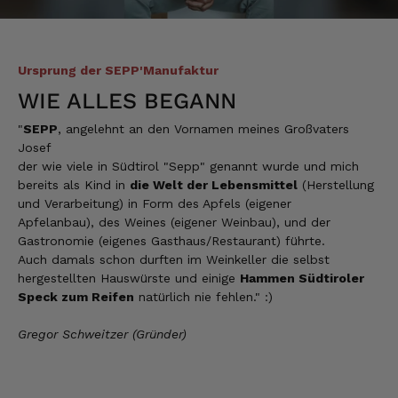
Manfred
Verifizierter Kunde
Eine super Qualität, klasse im Geschmack,
werde wieder bestellen....bin sehr zufrieden
Ursprung der SEPP'Manufaktur
4.8.2026
WIE ALLES BEGANN
"
SEPP
, angelehnt an den Vornamen meines Großvaters
Sven
Josef
Verifizierter Kunde
der wie viele in Südtirol "Sepp" genannt wurde und mich
Die Qualität ist super und der Geschmack ist
bereits als Kind in
die Welt der Lebensmittel
(Herstellung
wie in den Dolomieten.
und Verarbeitung) in Form des Apfels (eigener
4.8.2026
Apfelanbau), des Weines (eigener Weinbau), und der
Gastronomie (eigenes Gasthaus/Restaurant) führte.
Auch damals schon durften im Weinkeller die selbst
hergestellten Hauswürste und einige
Hammen Südtiroler
Hans Joerg
Speck zum Reifen
natürlich nie fehlen." :)
Verifizierter Kunde
Über die Produkte brauchen wir nicht zu
diskutieren, soweit schon probiert alles
Gregor Schweitzer (Gründer)
Spitze. Der einzige Wermutstropfen ist die
Zustellung durch GLS. Dieses
Transportunternehmen ist das
unzuverlässigste das es gibt. Die liefern