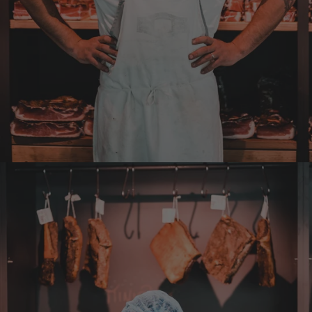
4.8.2026
Axel
Verifizierter Kunde
Sehr gute Ware , schnelle Zusendung. Ich bin
sehr zufrieden. Gern wieder!
4.8.2026
Sebastian
Verifizierter Kunde
... schnelle Lieferung, super Service und die
Ware( Probierpaket und Speck "Herzstück")
sieht hervorragend aus und schmeckt auch
dementsprechend...
4.8.2026
Mathias
Verifizierter Kunde