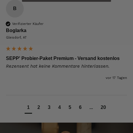
erfolgt schnell und zuverlässig. 👍
B
6.8.2026
Verifizierter Käufer
Boglarka
Hans-Jürgen
Verifizierter Kunde
Gleisdorf, AT
alles super geschmeckt
6.8.2026
SEPP' Probier-Paket Premium - Versand kostenlos
Rezensent hat keine Kommentare hinterlassen.
Frank
Verifizierter Kunde
vor 17 Tagen
Was ich bisher gegessen habe, war sehr
lecker!
6.8.2026
1
2
3
4
5
6
...
20
Heinrich
Verifizierter Kunde
der Schinken war fest und kernig
ausgewogener Geschmack- ich habe schon