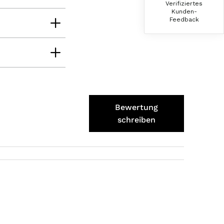
Verifiziertes
Die Produkte finde ich immer wieder sehr
Kunden-
gut, Bestelle sie wieder 😋
Feedback
7.8.2026
Anonym
Verifizierter Kunde
Der Schinken ist unser Favorit. Einfach
köstlich und ruckzuck aufgegessen!!!!!!!
Deshalb haben wir einen Vorrat angelegt.
Bewertung
7.8.2026
schreiben
Ulrich Karl
Verifizierter Kunde
1 A Qualität, preiswert und schnell. Gern
wieder. Danke!
7.8.2026