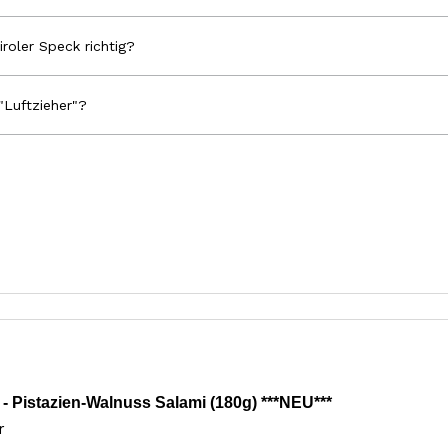
iroler Speck richtig?
"Luftzieher"?
 Pistazien-Walnuss Salami (180g) ***NEU***
r