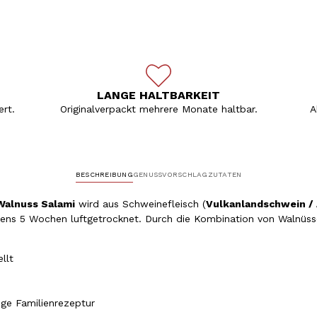
LANGE HALTBARKEIT
rt.
Originalverpackt mehrere Monate haltbar.
A
BESCHREIBUNG
GENUSSVORSCHLAG
ZUTATEN
Walnuss Salami
wird aus Schweinefleisch (
Vulkanlandschwein /
tens 5 Wochen luftgetrocknet.
Durch die Kombination von Walnüsse
ellt
ige Familienrezeptur