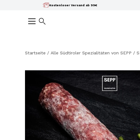
Inhalte
Kostenloser Versand ab 99€
überspringen
Suchen
Startseite
/
Alle Südtiroler Spezialitäten von SEPP
/
S
Bild-
Lightbox
öffnen