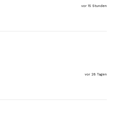
Stefan
Verifizierter Kunde
vor 15 Stunden
Top Ware. Top Lieferung. Immer wieder👍
7.8.2026
Silvia
Verifizierter Kunde
Schmeckt alles sehe lecker würde und werde
immer wieder bestellen. 👍🤤🤤❤️
7.8.2026
vor 28 Tagen
Ellen
Verifizierter Kunde
Eurer Speck 🥓 ist einfach zum reinknien. Der
Geschmack… wie auf Wolke sieben.
7.8.2026
Wolfgang