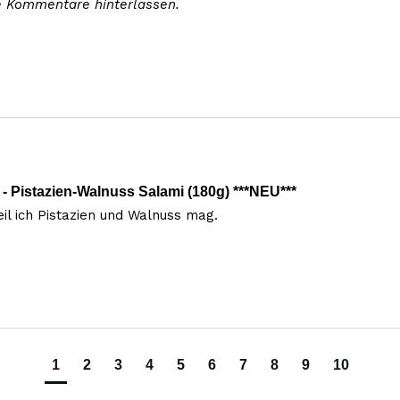
e Kommentare hinterlassen.
 Pistazien-Walnuss Salami (180g) ***NEU***
il ich Pistazien und Walnuss mag.
1
2
3
4
5
6
7
8
9
10