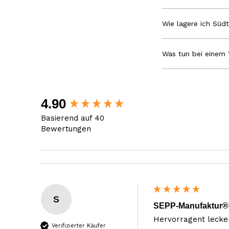
Wie lagere ich Südt
Was tun bei einem 
New content loaded
4.90
Basierend auf 40
Bewertungen
S
SEPP-Manufaktur® -
Hervorragent lecke
Verifizierter Käufer