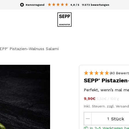
hervorragend
4,8
/ 5
11.573
bewertungen
EPP' Pistazien-Walnuss Salami
(40 Bewert
SEPP' Pistazie
Perfekt, wenn’s mal meh
9,90€
Stückpreis
pro
jeder
5,50€
/
100 g
Inkl. Steuern.
zzgl. Versan
Stück
📦 In 3-5 Werktagen be