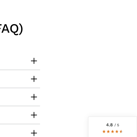
FAQ)
6.242
Bewertungen
4,8
rating
6.242
bewertungen
reviews-io
4.8
/ 5
Kerstin
Verifizierter Kunde