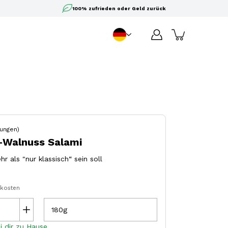
100% zufrieden oder Geld zurück
DE
Sprache
ungen)
n-Walnuss Salami
r als "nur klassisch“ sein soll
dkosten
180g
i dir zu Hause.