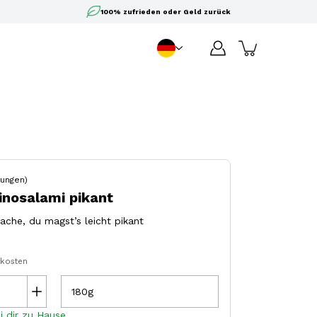
100% zufrieden oder Geld zurück
DE
Sprache
ungen)
inosalami pikant
ache, du magst’s leicht pikant
dkosten
180g
i dir zu Hause.