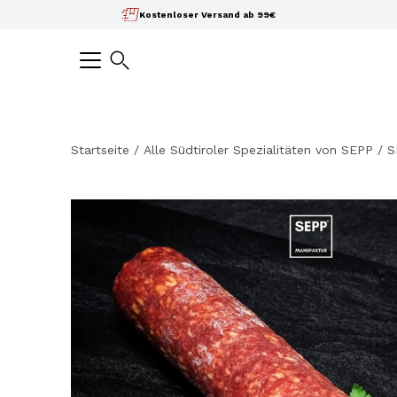
Inhalte
Kostenloser Versand ab 99€
überspringen
Suchen
Startseite
/
Alle Südtiroler Spezialitäten von SEPP
/
S
Bild-
Lightbox
öffnen