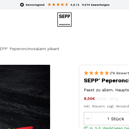
hervorragend
4,8
/ 5
11.574
bewertungen
EPP' Peperoncinosalami pikant
(76 Bewert
SEPP' Peperonc
Passt zu allem. Haupts
8,50€
Stückpreis
pro
jeder
4,72€
/
100 g
Inkl. Steuern.
zzgl. Versan
Stück
📦 In 3-5 Werktagen be