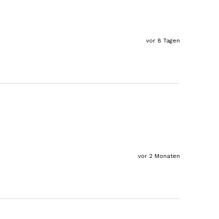
Verifizierter Kunde
1 A Qualität, preiswert und schnell. Gern
wieder. Danke!
7.8.2026
vor 8 Tagen
Stefan
Verifizierter Kunde
Top Ware. Top Lieferung. Immer wieder👍
7.8.2026
Silvia
Verifizierter Kunde
Schmeckt alles sehe lecker würde und werde
vor 2 Monaten
immer wieder bestellen. 👍🤤🤤❤️
7.8.2026
Ellen
Verifizierter Kunde