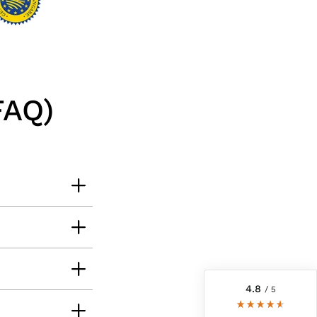
FAQ)
6.242
Bewertungen
4,8
rating
6.243
bewertungen
reviews-io
4.8
/ 5
Jörg
Verifizierter Kunde