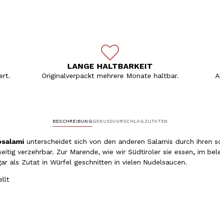
LANGE HALTBARKEIT
rt.
Originalverpackt mehrere Monate haltbar.
A
BESCHREIBUNG
GENUSSVORSCHLAG
ZUTATEN
salami
unterscheidet sich von den anderen Salamis durch ihren 
seitig verzehrbar. Zur Marende,
wie wir Südtiroler sie essen
,
im
bel
r als Zutat in Würfel geschnitten in vielen
Nudelsaucen.
ellt