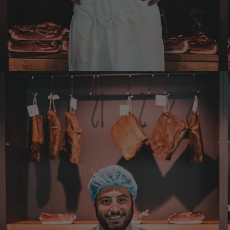
Wolfgang
Verifizierter Kunde
Qualität, Geschmack die Lieferung und die
Verpackung, alles super. Bei kleinen
Problemen wurde sofort geholfen. Hier kann
man ohne bedenken bestellen.
7.8.2026
Steffi
Verifizierter Kunde
Sehr gute Produkte und auch eine schnelle
Lieferung. Produkte auch lange haltbar.
7.8.2026
Bernhard
Verifizierter Kunde
Die Ware wurde sehr schnell geliefert und ich
habe sie dann auch gleich probiert und es ist
natürlich ein wunderbarer Geschmack aus
Tirol und ich bin froh, dass sie so eine gute