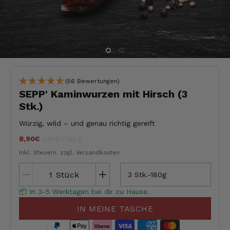
(56 Bewertungen)
SEPP' Kaminwurzen mit Hirsch (3
Stk.)
Würzig, wild – und genau richtig gereift
8,90€
Stückpreis
pro
jeder
4,94€
/
100 g
Inkl. Steuern.
zzgl. Versandkosten
Stück
3 Stk.-180g
📦 In 3-5 Werktagen bei dir zu Hause.
IN MEINE TASCHE