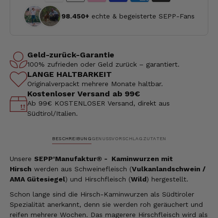
98.450+
echte & begeisterte SEPP-Fans
Geld-zurück-Garantie
100% zufrieden oder Geld zurück – garantiert.
LANGE HALTBARKEIT
Originalverpackt mehrere Monate haltbar.
Kostenloser Versand ab 99€
Ab 99€ KOSTENLOSER Versand, direkt aus
Südtirol/Italien.
BESCHREIBUNG
GENUSSVORSCHLAG
ZUTATEN
Unsere
SEPP'Manufaktur® - Kaminwurzen mit
Hirsch
werden aus Schweinefleisch (
Vulkanlandschwein /
AMA Gütesiegel
) und Hirschfleisch (
Wild
) hergestellt.
S
chon lange sind die Hirsch-Kaminwurzen als Südtiroler
Spezialität anerkannt, denn sie werden roh geräuchert und
reifen mehrere Wochen. Das magerere Hirschfleisch wird als