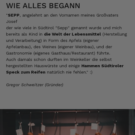
Kerstin
WIE ALLES BEGANN
Verifizierter Kunde
Die Produkte finde ich immer wieder sehr
"
SEPP
, angelehnt an den Vornamen meines Großvaters
gut, Bestelle sie wieder 😋
Josef
7.8.2026
der wie viele in Südtirol "Sepp" genannt wurde und mich
bereits als Kind in
die Welt der Lebensmittel
(Herstellung
und Verarbeitung) in Form des Apfels (eigener
Apfelanbau), des Weines (eigener Weinbau), und der
Anonym
Gastronomie (eigenes Gasthaus/Restaurant) führte.
Verifizierter Kunde
Auch damals schon durften im Weinkeller die selbst
Der Schinken ist unser Favorit. Einfach
köstlich und ruckzuck aufgegessen!!!!!!!
hergestellten Hauswürste und einige
Hammen Südtiroler
Deshalb haben wir einen Vorrat angelegt.
Speck zum Reifen
natürlich nie fehlen." :)
7.8.2026
Gregor Schweitzer (Gründer)
Ulrich Karl
Verifizierter Kunde
1 A Qualität, preiswert und schnell. Gern
wieder. Danke!
7.8.2026