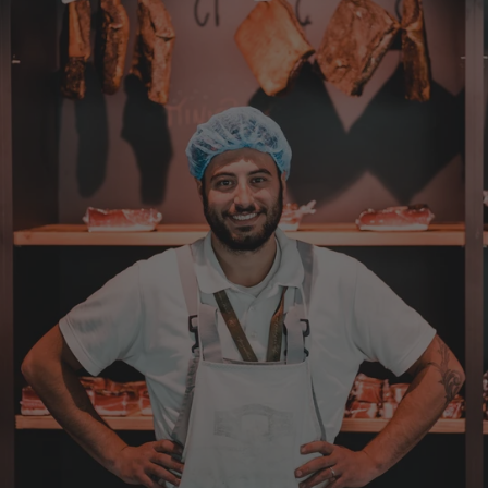
Stefan
Verifizierter Kunde
Top Ware. Top Lieferung. Immer wieder👍
7.8.2026
Silvia
Verifizierter Kunde
Schmeckt alles sehe lecker würde und werde
immer wieder bestellen. 👍🤤🤤❤️
7.8.2026
Ellen
Verifizierter Kunde
Eurer Speck 🥓 ist einfach zum reinknien. Der
Geschmack… wie auf Wolke sieben.
7.8.2026