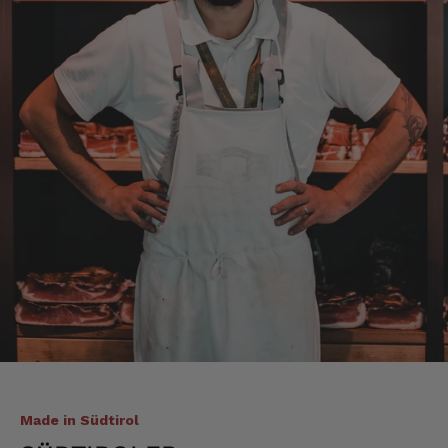
Qualität liefert
7.8.2026
Christa
Verifizierter Kunde
Der Schinken schmeckt sehr gut durch die
Bergkräuter. Ich würde mir wünschen
einzelne Teile zu bestellen. Meistens sind es
Pakete. Bin Rentnerin und brauche nicht so
viel.
7.8.2026
Alle Bewertungen Lesen
Made in Südtirol