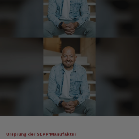
Josef
Verifizierter Kunde
Seit ich SEPP-Manufaktur kenne, bestelle ich
nur noch da. Große Auswahl, für jeden ist
was dabei. Für mich passt die Preis-Leistung
ebenso. Ich bleib dabei.
8.8.2026
Tatsiana
Verifizierter Kunde
Schnelle Lieferung.Sehr zufrieden.Danke.
8.8.2026
Jörg
Verifizierter Kunde
Lecker Probierpaket, schnelle Lieferung. Top
8.8.2026
Ursprung der SEPP'Manufaktur