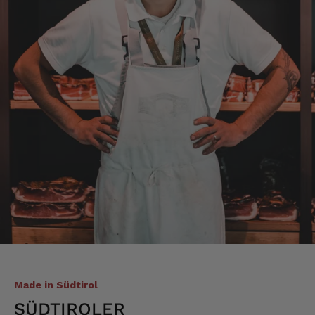
Sehr gute Produkte. Sehr guter Geschmack.
Kammer sehr weiterentwickeln.
3.8.2026
Michael
Verifizierter Kunde
Qualitativ sehr gut bis hervorragend, etwas
zu teuer.....
3.8.2026
Alle Bewertungen Lesen
Made in Südtirol
SÜDTIROLER