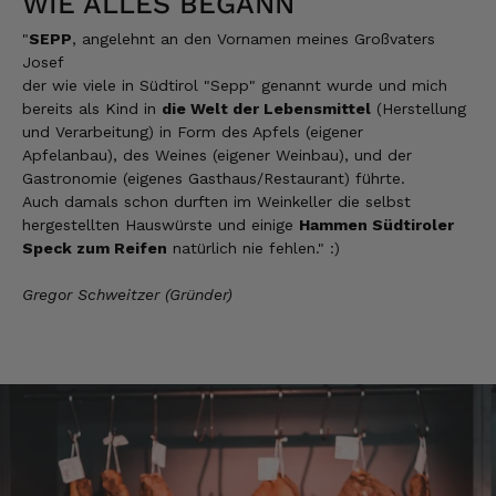
WIE ALLES BEGANN
Hans Joerg
"
SEPP
, angelehnt an den Vornamen meines Großvaters
Verifizierter Kunde
Über die Produkte brauchen wir nicht zu
Josef
diskutieren, soweit schon probiert alles
der wie viele in Südtirol "Sepp" genannt wurde und mich
Spitze. Der einzige Wermutstropfen ist die
bereits als Kind in
die Welt der Lebensmittel
(Herstellung
Zustellung durch GLS. Dieses
und Verarbeitung) in Form des Apfels (eigener
Transportunternehmen ist das
Apfelanbau), des Weines (eigener Weinbau), und der
unzuverlässigste das es gibt. Die liefern
Pakete die an Privatadressen gesandt
Gastronomie (eigenes Gasthaus/Restaurant) führte.
werden meistens zu Abholstationen. Es hat
Auch damals schon durften im Weinkeller die selbst
mir Mühe gekostet das Paket wenigstens an
hergestellten Hauswürste und einige
Hammen Südtiroler
die Haustüre abgestellt zu bekommen. Bei
Speck zum Reifen
natürlich nie fehlen." :)
eventueller Wiederbestellung werde ich Sie
ersuchen , die Post in Anspruch zu nehmen.
Da wäre ich auch bereit die Transportkosten
Gregor Schweitzer (Gründer)
zu tragen. Mit freundlichen Grüßen Jörg
4.8.2026
Markus
Verifizierter Kunde
Hervorragende Qualität mit Geschmack
4.8.2026