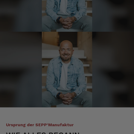
Qualität hervorragend, leider ist der Versand
nach Deutschland mit GLS unterirdisch. Bitte
auf DHL umstellen, auch wenn die
Versandkosten dadurch höher sein sollten.
5.8.2026
Manfred
Verifizierter Kunde
Eine super Qualität, klasse im Geschmack,
werde wieder bestellen....bin sehr zufrieden
4.8.2026
Sven
Verifizierter Kunde
Die Qualität ist super und der Geschmack ist
wie in den Dolomieten.
4.8.2026
Ursprung der SEPP'Manufaktur