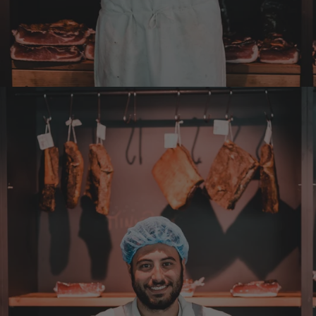
sieht hervorragend aus und schmeckt auch
dementsprechend...
4.8.2026
Mathias
Verifizierter Kunde
Die Verpackung hatte beim Transport sehr
beschädigt. Aber sonst war alles super!!!
Gruß Mathias Gotthold
3.8.2026
Kai
Verifizierter Kunde
Top wie immer.
3.8.2026
Andreas
Verifizierter Kunde