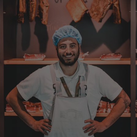
Dorothea
Verifizierter Kunde
Erstklassige Ware Hervorragende Qualität
Sehr gutes Preis Leistungsverhältnis
4.8.2026
Axel
Verifizierter Kunde
Sehr gute Ware , schnelle Zusendung. Ich bin
sehr zufrieden. Gern wieder!
4.8.2026
Sebastian
Verifizierter Kunde
... schnelle Lieferung, super Service und die
Ware( Probierpaket und Speck "Herzstück")