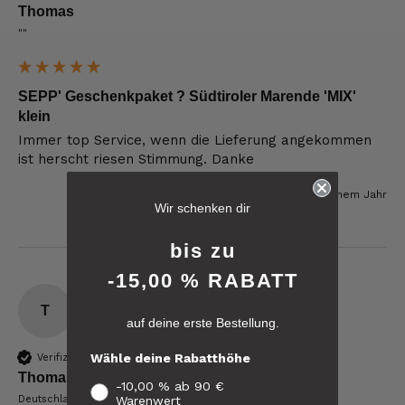
Thomas
""
SEPP' Geschenkpaket ? Südtiroler Marende 'MIX'
klein
Immer top Service, wenn die Lieferung angekommen 
ist herscht riesen Stimmung. Danke
6.225
Bewertungen
vor einem Jahr
Wir schenken dir
4,8
rating
6.225
bewertungen
bis zu
-15,00 % RABATT
reviews-io
T
auf deine erste Bestellung.
4.8
/ 5
Frank
Wähle deine Rabatthöhe
Verifizierter Käufer
Verifizierter Kunde
Verifiziertes
Thomas
Was ich bisher gegessen habe, war sehr
-10,00 % ab 90 €
Kunden-
lecker!
Warenwert
Deutschland
Feedback